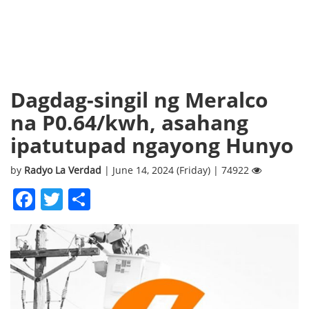
Dagdag-singil ng Meralco
na P0.64/kwh, asahang
ipatutupad ngayong Hunyo
by
Radyo La Verdad
| June 14, 2024 (Friday) | 74922
Facebook
Twitter
Share