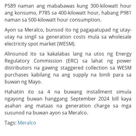
P589 naman ang mababawas kung 300-kilowatt hour
ang konsumo, P785 sa 400-kilowatt hour, habang P981
naman sa 500-kilowatt hour consumption.
Ayon sa Meralco, bunsod ito ng pagapatupad ng utay-
utay na singil sa generation costs mula sa wholesale
electricity spot market (WESM).
Alinsunod ito sa kakalabas lang na utos ng Energy
Regulatory Commission (ERC) sa lahat ng power
distributors na gawing staggered collection sa WESM
purchases kabilang na ang supply na binili para sa
buwan ng Mayo.
Hahatiin ito sa 4 na buwang installment simula
ngayong buwan hanggang September 2024 bill kaya
asahan ang mataas na generation charge sa mga
susunod na buwan ayon sa Meralco.
Tags:
Meralco