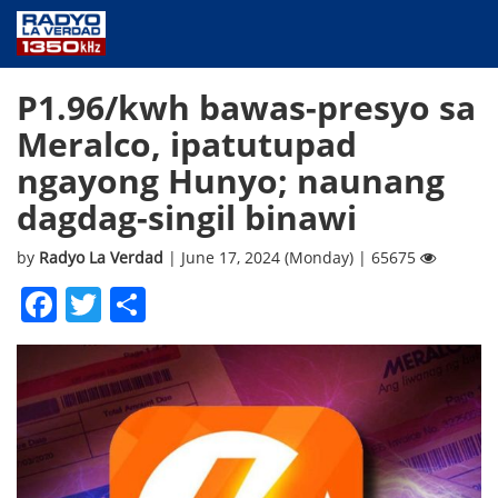
NEWS
P1.96/kwh bawas-presyo sa
PUBLIC SERVICE
Meralco, ipatutupad
ANNOUNCEMENTS
ngayong Hunyo; naunang
PROGRAMS
dagdag-singil binawi
ABOUT
CONTACT US
by
Radyo La Verdad
| June 17, 2024 (Monday) | 65675
Facebook
Twitter
Share