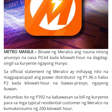
METRO MANILA –
Binawi ng Meralco ang nauna nitong
anunsyo na nasa P0.64 kada kilowatt-hour na dagdag-
singil sa kuryente ngayong Hunyo.
Sa official statement ng Meralco ay inihayag nito na
magpapatupad ang power distributor ng P1.96 o halos
P2 kada kilowatt-hour na bawas-presyo, ngayong
buwan.
Katumbas ito ng P392 na kabawasan sa bill ng kuryente
para sa mga typical residential customer ng Meralco na
kumukonsumo ng 200-kilowatt hour.