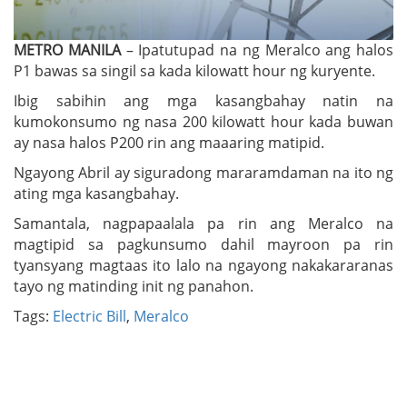
METRO MANILA
– Ipatutupad na ng Meralco ang halos
P1 bawas sa singil sa kada kilowatt hour ng kuryente.
Ibig sabihin ang mga kasangbahay natin na
kumokonsumo ng nasa 200 kilowatt hour kada buwan
ay nasa halos P200 rin ang maaaring matipid.
Ngayong Abril ay siguradong mararamdaman na ito ng
ating mga kasangbahay.
Samantala, nagpapaalala pa rin ang Meralco na
magtipid sa pagkunsumo dahil mayroon pa rin
tyansyang magtaas ito lalo na ngayong nakakararanas
tayo ng matinding init ng panahon.
Tags:
Electric Bill
,
Meralco