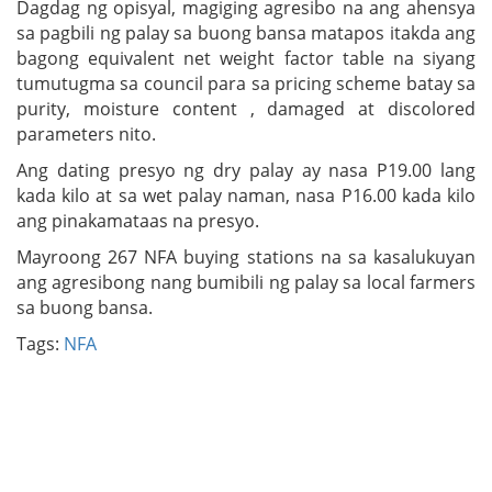
Dagdag ng opisyal, magiging agresibo na ang ahensya
sa pagbili ng palay sa buong bansa matapos itakda ang
bagong equivalent net weight factor table na siyang
tumutugma sa council para sa pricing scheme batay sa
purity, moisture content , damaged at discolored
parameters nito.
Ang dating presyo ng dry palay ay nasa P19.00 lang
kada kilo at sa wet palay naman, nasa P16.00 kada kilo
ang pinakamataas na presyo.
Mayroong 267 NFA buying stations na sa kasalukuyan
ang agresibong nang bumibili ng palay sa local farmers
sa buong bansa.
Tags:
NFA