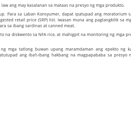
m law ang may kasalanan sa mataas na presyo ng mga produkto.
p. Para sa Laban Konsyumer, dapat ipatupad ang moratorium s
sted retail price (SRP) list. Iwasan muna ang pagtangkilik sa m
ara sa ibang sardinas at canned meat.
na diskwento sa NFA rice, at mahigpit na monitoring ng mga pr
pa ng mga tatlong buwan upang maramdaman ang epekto ng ka
patutupad ang iba’t-ibang hakbang na magpapababa sa presyo 