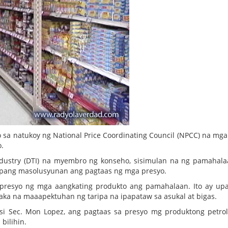
to sa natukoy ng National Price Coordinating Council (NPCC) na mga 
.
dustry (DTI) na myembro ng konseho, sisimulan na ng pamahal
upang masolusyunan ang pagtaas ng mga presyo.
a presyo ng mga aangkating produkto ang pamahalaan. Ito ay u
aka na maaapektuhan ng taripa na ipapataw sa asukal at bigas.
si Sec. Mon Lopez, ang pagtaas sa presyo mg produktong petro
bilihin.