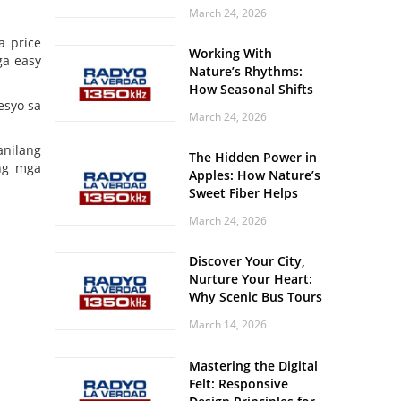
Off? Here’s What Your
March 24, 2026
Body Might Be
Whispering
a price
Working With
ga easy
Nature’s Rhythms:
How Seasonal Shifts
esyo sa
Influence Your Mood
March 24, 2026
and Vitality
nilang
The Hidden Power in
ng mga
Apples: How Nature’s
Sweet Fiber Helps
Keep Your Energy
March 24, 2026
Steady and Smooth
Discover Your City,
Nurture Your Heart:
Why Scenic Bus Tours
Are a Secret Wellness
March 14, 2026
Practice
Mastering the Digital
Felt: Responsive