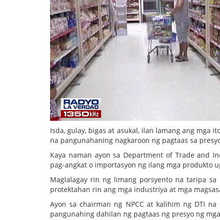
Isda, gulay, bigas at asukal, ilan lamang ang mga i
na pangunahaning nagkaroon ng pagtaas sa presyo
Kaya naman ayon sa Department of Trade and In
pag-angkat o importasyon ng ilang mga produkto 
Maglalagay rin ng limang porsyento na taripa s
protektahan rin ang mga industriya at mga magsas
Ayon sa chairman ng NPCC at kalihim ng DTI na 
pangunahing dahilan ng pagtaas ng presyo ng mga 