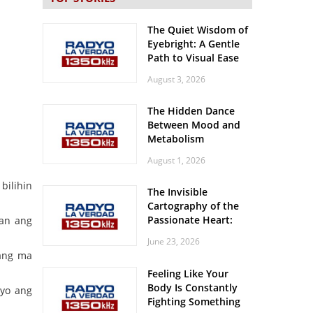
The Quiet Wisdom of
Eyebright: A Gentle
Path to Visual Ease
August 3, 2026
The Hidden Dance
Between Mood and
Metabolism
August 1, 2026
bilihin
The Invisible
Cartography of the
Passionate Heart:
aan ang
Meditations on
June 23, 2026
Spatial Solitude in
pang ma
the Era of the
Feeling Like Your
Roaring Stadiums
Body Is Constantly
lyo ang
Fighting Something