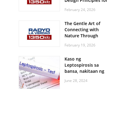
Design Principles for
Every Screen Size
February 24, 2026
The Gentle Art of
Connecting with
Nature Through
Feather Identification
February 19, 2026
Walks
Kaso ng
Leptospirosis sa
bansa, nakitaan ng
pagtaas
June 28, 2024