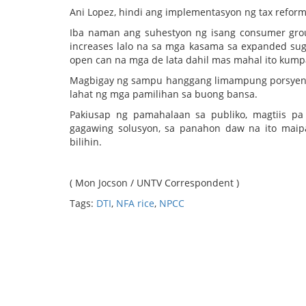
Ani Lopez, hindi ang implementasyon ng tax refor
Iba naman ang suhestyon ng isang consumer grou
increases lalo na sa mga kasama sa expanded sugge
open can na mga de lata dahil mas mahal ito kump
Magbigay ng sampu hanggang limampung porsyento 
lahat ng mga pamilihan sa buong bansa.
Pakiusap ng pamahalaan sa publiko, magtiis 
gagawing solusyon, sa panahon daw na ito mai
bilihin.
( Mon Jocson / UNTV Correspondent )
Tags:
DTI
,
NFA rice
,
NPCC