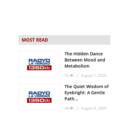
MOST READ
The Hidden Dance
Between Mood and
Metabolism
52
| August 1, 2026
The Quiet Wisdom of
Eyebright: A Gentle
Path...
44
| August 3, 2026