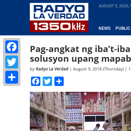
AUGUST 5, 2026,
NEWS
PUBLIC
Pag-angkat ng iba’t-ib
solusyon upang mapaba
Facebook
by
Radyo La Verdad
| August 9, 2018 (Thursday) | 
Twitter
Facebook
Twitter
Share
Share