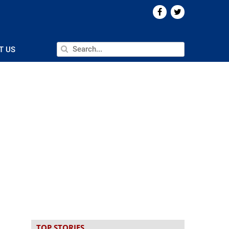
T US
n
TOP STORIES