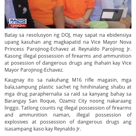
Batay sa resolusyon ng DOJ, may sapat na ebidensiya
upang kasuhan ang magkapatid na Vice Mayor Nova
Princess Parojinog-Echavez at Reynaldo Parojinog Jr.
Kasong illegal possession of firearms and ammunition
at posession of dangerous drugs ang ihahain kay Vice
Mayor Parojinog-Echavez.
Kaugnay ito sa nakuhang M16 rifle magasin, mga
bala,sampung plastic sachet ng hinihinalang shabu at
mga drug paraphernalia sa raid sa kanyang bahay sa
Barangay San Roque, Ozamiz City noong nakaraang
linggo. Tatlong counts ng illegal possession of firearms
and ammunition naman, illegal possession of
explosives at possession of dangerous drugs ang
isasampang kaso kay Reynaldo Jr.