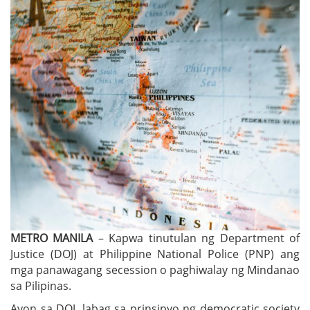
METRO MANILA
– Kapwa tinutulan ng Department of
Justice (DOJ) at Philippine National Police (PNP) ang
mga panawagang secession o paghiwalay ng Mindanao
sa Pilipinas.
Ayon sa DOJ, labag sa prinsipyo ng democratic society