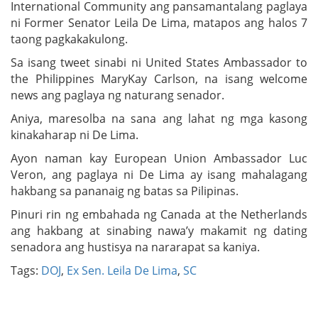
International Community ang pansamantalang paglaya
ni Former Senator Leila De Lima, matapos ang halos 7
taong pagkakakulong.
Sa isang tweet sinabi ni United States Ambassador to
the Philippines MaryKay Carlson, na isang welcome
news ang paglaya ng naturang senador.
Aniya, maresolba na sana ang lahat ng mga kasong
kinakaharap ni De Lima.
Ayon naman kay European Union Ambassador Luc
Veron, ang paglaya ni De Lima ay isang mahalagang
hakbang sa pananaig ng batas sa Pilipinas.
Pinuri rin ng embahada ng Canada at the Netherlands
ang hakbang at sinabing nawa’y makamit ng dating
senadora ang hustisya na nararapat sa kaniya.
Tags:
DOJ
,
Ex Sen. Leila De Lima
,
SC