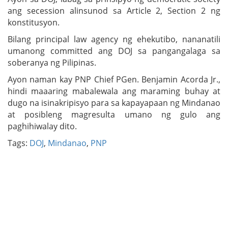
ang secession alinsunod sa Article 2, Section 2 ng
konstitusyon.
Bilang principal law agency ng ehekutibo, nananatili
umanong committed ang DOJ sa pangangalaga sa
soberanya ng Pilipinas.
Ayon naman kay PNP Chief PGen. Benjamin Acorda Jr.,
hindi maaaring mabalewala ang maraming buhay at
dugo na isinakripisyo para sa kapayapaan ng Mindanao
at posibleng magresulta umano ng gulo ang
paghihiwalay dito.
Tags:
DOJ
,
Mindanao
,
PNP