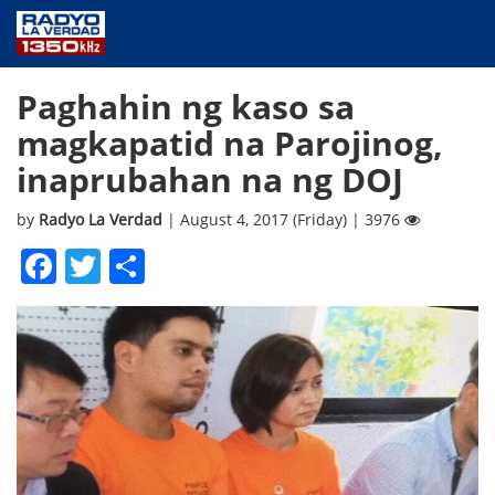
NEWS
Paghahin ng kaso sa
PUBLIC SERVICE
magkapatid na Parojinog,
ANNOUNCEMENTS
inaprubahan na ng DOJ
PROGRAMS
ABOUT
by
Radyo La Verdad
| August 4, 2017 (Friday) | 3976
CONTACT US
Facebook
Twitter
Share