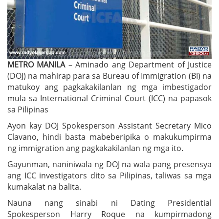
METRO MANILA
– Aminado ang Department of Justice
(DOJ) na mahirap para sa Bureau of Immigration (BI) na
matukoy ang pagkakakilanlan ng mga imbestigador
mula sa International Criminal Court (ICC) na papasok
sa Pilipinas
Ayon kay DOJ Spokesperson Assistant Secretary Mico
Clavano, hindi basta mabeberipika o makukumpirma
ng immigration ang pagkakakilanlan ng mga ito.
Gayunman, naniniwala ng DOJ na wala pang presensya
ang ICC investigators dito sa Pilipinas, taliwas sa mga
kumakalat na balita.
Nauna nang sinabi ni Dating Presidential
Spokesperson Harry Roque na kumpirmadong