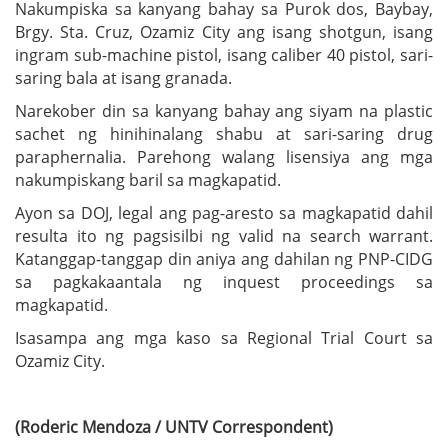
Nakumpiska sa kanyang bahay sa Purok dos, Baybay,
Brgy. Sta. Cruz, Ozamiz City ang isang shotgun, isang
ingram sub-machine pistol, isang caliber 40 pistol, sari-
saring bala at isang granada.
Narekober din sa kanyang bahay ang siyam na plastic
sachet ng hinihinalang shabu at sari-saring drug
paraphernalia. Parehong walang lisensiya ang mga
nakumpiskang baril sa magkapatid.
Ayon sa DOJ, legal ang pag-aresto sa magkapatid dahil
resulta ito ng pagsisilbi ng valid na search warrant.
Katanggap-tanggap din aniya ang dahilan ng PNP-CIDG
sa pagkakaantala ng inquest proceedings sa
magkapatid.
Isasampa ang mga kaso sa Regional Trial Court sa
Ozamiz City.
(Roderic Mendoza / UNTV Correspondent)