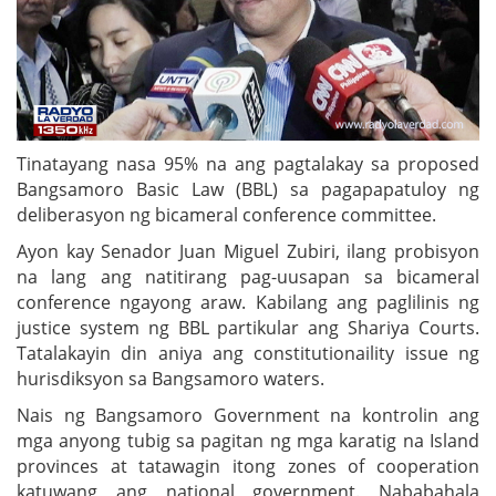
Tinatayang nasa 95% na ang pagtalakay sa proposed
Bangsamoro Basic Law (BBL) sa pagapapatuloy ng
deliberasyon ng bicameral conference committee.
Ayon kay Senador Juan Miguel Zubiri, ilang probisyon
na lang ang natitirang pag-uusapan sa bicameral
conference ngayong araw. Kabilang ang paglilinis ng
justice system ng BBL partikular ang Shariya Courts.
Tatalakayin din aniya ang constitutionaility issue ng
hurisdiksyon sa Bangsamoro waters.
Nais ng Bangsamoro Government na kontrolin ang
mga anyong tubig sa pagitan ng mga karatig na Island
provinces at tatawagin itong zones of cooperation
katuwang ang national government. Nababahala