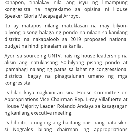
kahapon, tinalakay nila ang isyu ng limampung
kongresista na nagreklamo sa opisina ni House
Speaker Gloria Macapagal Arroyo.
Ito ay matapos nilang matuklasan na may bilyon-
bilyong pisong halaga ng pondo na nilaan sa kanilang
distrito na nakapaloob sa 2019 proposed national
budget na hindi pinaalam sa kanila.
Ayon sa source ng UNTV, nais ng house leadership na
alisin ang natuklasang 50-bilyong pisong pondo at
ipamahagi nalang ng patas sa lahat ng congressional
districts, bagay na pinagtalunan umano ng mga
kongresista.
Dahilan kaya nagkainitan sina House Committee on
Appropriations Vice Chairman Rep. L-ray Villafuerte at
House Majority Leader Rolando Andaya sa kasagsagan
ng kanilang executive meeting.
Dahil dito, umugong ang balitang nais nang patalsikin
si Nograles bilang chairman ng appropriations