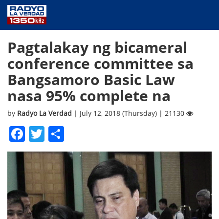
NEWS
Pagtalakay ng bicameral
PUBLIC SERVICE
conference committee sa
ANNOUNCEMENTS
Bangsamoro Basic Law
PROGRAMS
nasa 95% complete na
ABOUT
CONTACT US
by
Radyo La Verdad
| July 12, 2018 (Thursday) | 21130
Facebook
Twitter
Share