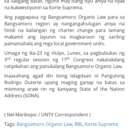
sa Saligang Batas, ngunit may isang isyu aniya na tiyak
na kukwestiyunin sa Korte Suprema.
Ang pagpapasa ng Bangsamoro Organic Law para sa
Bangsamoro region ay nangangahulugan aniya na
hindi na kailangan ng charter change para lamang
makamit ang layunin na magkaroon ng sariling
pamamahala ang mga local government units.
Umaga ng ika-23 ng Hulyo, Lunes, sa pagbubukas ng
rd
th
3
regular session ng 17
Congress nakatakdang
ratipikahan ang panukalang Bangsamoro Organic Law.
Inaasahang agad din itong lalagdaan ni Pangulong
Rodrigo Duterte upang maging ganap na batas sa
mismong araw rin ng kaniyang State of the Nation
Address (SONA).
( Nel Maribojoc / UNTV Correspondent )
Tags:
Bangsamoro Organic Law
,
BBL
,
Korte Suprema