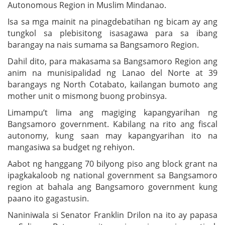
Autonomous Region in Muslim Mindanao.
Isa sa mga mainit na pinagdebatihan ng bicam ay ang
tungkol sa plebisitong isasagawa para sa ibang
barangay na nais sumama sa Bangsamoro Region.
Dahil dito, para makasama sa Bangsamoro Region ang
anim na munisipalidad ng Lanao del Norte at 39
barangays ng North Cotabato, kailangan bumoto ang
mother unit o mismong buong probinsya.
Limampu’t lima ang magiging kapangyarihan ng
Bangsamoro government. Kabilang na rito ang fiscal
autonomy, kung saan may kapangyarihan ito na
mangasiwa sa budget ng rehiyon.
Aabot ng hanggang 70 bilyong piso ang block grant na
ipagkakaloob ng national government sa Bangsamoro
region at bahala ang Bangsamoro government kung
paano ito gagastusin.
Naniniwala si Senator Franklin Drilon na ito ay papasa