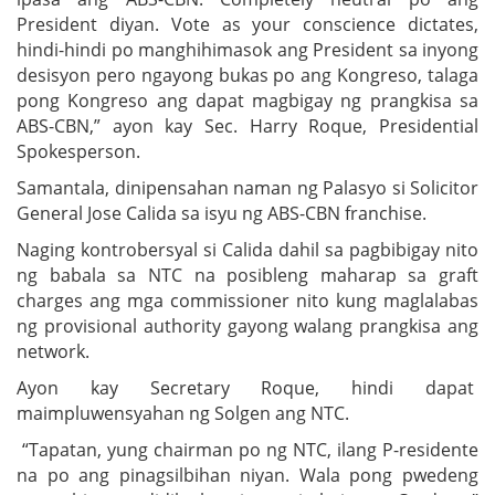
President diyan. Vote as your conscience dictates,
hindi-hindi po manghihimasok ang President sa inyong
desisyon pero ngayong bukas po ang Kongreso, talaga
pong Kongreso ang dapat magbigay ng prangkisa sa
ABS-CBN,” ayon kay Sec. Harry Roque, Presidential
Spokesperson.
Samantala, dinipensahan naman ng Palasyo si Solicitor
General Jose Calida sa isyu ng ABS-CBN franchise.
Naging kontrobersyal si Calida dahil sa pagbibigay nito
ng babala sa NTC na posibleng maharap sa graft
charges ang mga commissioner nito kung maglalabas
ng provisional authority gayong walang prangkisa ang
network.
Ayon kay Secretary Roque, hindi dapat
maimpluwensyahan ng Solgen ang NTC.
“Tapatan, yung chairman po ng NTC, ilang P-residente
na po ang pinagsilbihan niyan. Wala pong pwedeng