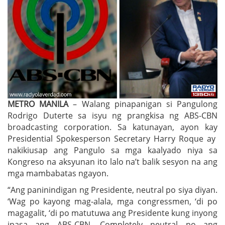
METRO MANILA
– Walang pinapanigan si Pangulong
Rodrigo Duterte sa isyu ng prangkisa ng ABS-CBN
broadcasting corporation. Sa katunayan, ayon kay
Presidential Spokesperson Secretary Harry Roque ay
nakikiusap ang Pangulo sa mga kaalyado niya sa
Kongreso na aksyunan ito lalo na’t balik sesyon na ang
mga mambabatas ngayon.
“Ang paninindigan ng Presidente, neutral po siya diyan.
‘Wag po kayong mag-alala, mga congressmen, ‘di po
magagalit, ‘di po matutuwa ang Presidente kung inyong
ipasa ang ABS-CBN. Completely neutral po ang