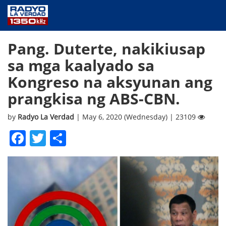
NEWS
Pang. Duterte, nakikiusap
PUBLIC SERVICE
sa mga kaalyado sa
ANNOUNCEMENTS
Kongreso na aksyunan ang
PROGRAMS
prangkisa ng ABS-CBN.
ABOUT
CONTACT US
by
Radyo La Verdad
| May 6, 2020 (Wednesday) | 23109
Facebook
Twitter
Share