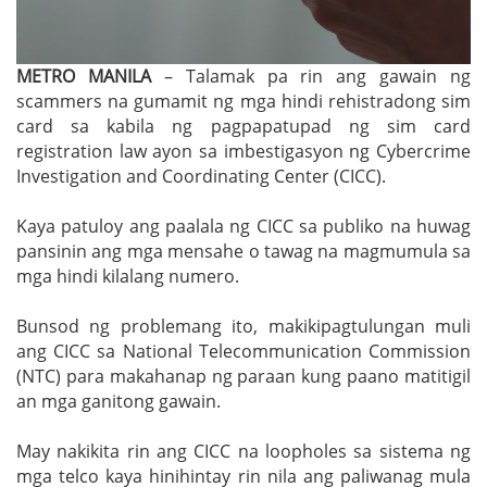
METRO MANILA
– Talamak pa rin ang gawain ng
scammers na gumamit ng mga hindi rehistradong sim
card sa kabila ng pagpapatupad ng sim card
registration law ayon sa imbestigasyon ng Cybercrime
Investigation and Coordinating Center (CICC).
Kaya patuloy ang paalala ng CICC sa publiko na huwag
pansinin ang mga mensahe o tawag na magmumula sa
mga hindi kilalang numero.
Bunsod ng problemang ito, makikipagtulungan muli
ang CICC sa National Telecommunication Commission
(NTC) para makahanap ng paraan kung paano matitigil
an mga ganitong gawain.
May nakikita rin ang CICC na loopholes sa sistema ng
mga telco kaya hinihintay rin nila ang paliwanag mula