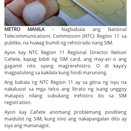
METRO MANILA
– Nagbabala ang National
Telecommunications Commission (NTC) Region 11 sa
publiko, na huwag bumili ng rehistrado nang SIM.
Ayon kay NTC Region 11 Regional Director Nelson
Cañete, kapag bibili ng SIM card, ang may-ari o ang
gagamit nito syang magrerehistro. O di kaya’y
magpatulong sa kakilala kung hindi marunong.
Ang babala ng NTC Region 11 ay sa gitna ng isyu na
nakalusot sa mga telco ang litrato ng isang unggoy
matapos nilang subukang irehistro ito sa SIM
registration.
Ayon kay Cañete anomang problemang posibleng
maidulot ng SIM, kung sino ang nakapangalan dito ay
siya ang mananagot.