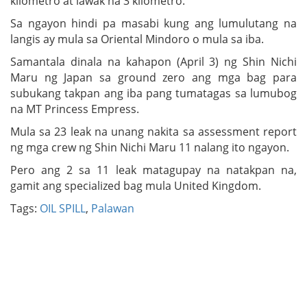
kilometro at lawak na 3 kilometro.
Sa ngayon hindi pa masabi kung ang lumulutang na
langis ay mula sa Oriental Mindoro o mula sa iba.
Samantala dinala na kahapon (April 3) ng Shin Nichi
Maru ng Japan sa ground zero ang mga bag para
subukang takpan ang iba pang tumatagas sa lumubog
na MT Princess Empress.
Mula sa 23 leak na unang nakita sa assessment report
ng mga crew ng Shin Nichi Maru 11 nalang ito ngayon.
Pero ang 2 sa 11 leak matagupay na natakpan na,
gamit ang specialized bag mula United Kingdom.
Tags:
OIL SPILL
,
Palawan