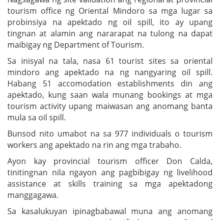
tourism office ng Oriental Mindoro sa mga lugar sa
probinsiya na apektado ng oil spill, ito ay upang
tingnan at alamin ang nararapat na tulong na dapat
maibigay ng Department of Tourism.
Sa inisyal na tala, nasa 61 tourist sites sa oriental
mindoro ang apektado na ng nangyaring oil spill.
Habang 51 accomodation establishments din ang
apektado, kung saan wala munang bookings at mga
tourism activity upang maiwasan ang anomang banta
mula sa oil spill.
Bunsod nito umabot na sa 977 individuals o tourism
workers ang apektado na rin ang mga trabaho.
Ayon kay provincial tourism officer Don Calda,
tinitingnan nila ngayon ang pagbibigay ng livelihood
assistance at skills training sa mga apektadong
manggagawa.
Sa kasalukuyan ipinagbabawal muna ang anomang