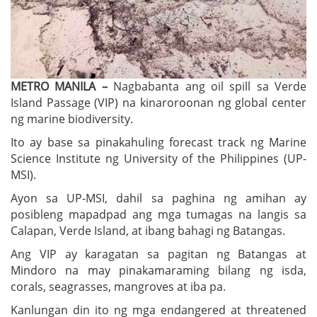
METRO MANILA –
Nagbabanta ang oil spill sa Verde
Island Passage (VIP) na kinaroroonan ng global center
ng marine biodiversity.
Ito ay base sa pinakahuling forecast track ng Marine
Science Institute ng University of the Philippines (UP-
MSI).
Ayon sa UP-MSI, dahil sa paghina ng amihan ay
posibleng mapadpad ang mga tumagas na langis sa
Calapan, Verde Island, at ibang bahagi ng Batangas.
Ang VIP ay karagatan sa pagitan ng Batangas at
Mindoro na may pinakamaraming bilang ng isda,
corals, seagrasses, mangroves at iba pa.
Kanlungan din ito ng mga endangered at threatened