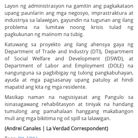
Layon ng administrasyon na gamitin ang pagkakataon
upang paunlarin ang mga negosyo, imprastraktura at
industriya sa lalawigan, gayundin na tugunan ang ilang
problema na lumitaw noong krisis tulad ng
pagkukunan ng maiinom na tubig.
Katuwang sa proyekto ang ilang ahensya gaya ng
Department of Trade and Industry (DTI), Department
of Social Welfare and Development (DSWD), at
Department of Labor and Employment (DOLE) na
nangunguna sa pagbibigay ng tulong pangkabuhayan,
ayuda at mga pagsasanay upang patuloy at hindi
mapatid ang kita ng mga residente.
Masikap naman na nagsisiyasat ang Pangulo sa
isinasagawang rehabilitasyon at tiniyak na handang
tumulong ang pamahalaan hanggang makabangon
muli ang mga bikitima ng oil spill sa lalawigan.
(Andrei Canales | La Verdad Correspondent)