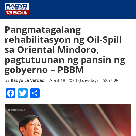
NEWS
Pangmatagalang
PUBLIC SERVICE
rehabilitasyon ng Oil-Spill
ANNOUNCEMENTS
sa Oriental Mindoro,
PROGRAMS
pagtutuunan ng pansin ng
ABOUT
gobyerno – PBBM
CONTACT US
by
Radyo La Verdad
| April 18, 2023 (Tuesday) | 5257
Facebook
Twitter
Share