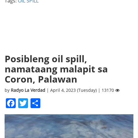
Tags:
OIL SPILL
Posibleng oil spill,
namataang malapit sa
Coron, Palawan
by
Radyo La Verdad
| April 4, 2023 (Tuesday) | 13170
Facebook
Twitter
Share