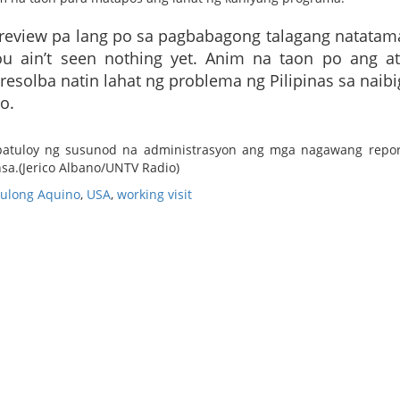
 preview pa lang po sa pagbabagong talagang natatam
u ain’t seen nothing yet. Anim na taon po ang at
resolba natin lahat ng problema ng Pilipinas sa naib
o.
apatuloy ng susunod na administrasyon ang mga nagawang repo
sa.(Jerico Albano/UNTV Radio)
ulong Aquino
,
USA
,
working visit