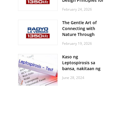
Design Principles for
Every Screen Size
February 24, 2026
The Gentle Art of
Connecting with
Nature Through
Feather Identification
February 19, 2026
Walks
Kaso ng
Leptospirosis sa
bansa, nakitaan ng
pagtaas
June 28, 2024