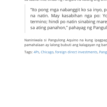
“Ito pong mga nabanggit ko sa inyo,
na natin. May kasabihan nga po: Yo
termino; hindi po natin sinabing mare
sa ating panahon,” pahayag ng Pangul
Naniniwala si Pangulong Aquino na kung ipagp
pamahalaan ay lalong bubuti ang kalagayan ng ban
Tags:
4Ps
,
Chicago
,
foreign direct investments
,
Pang