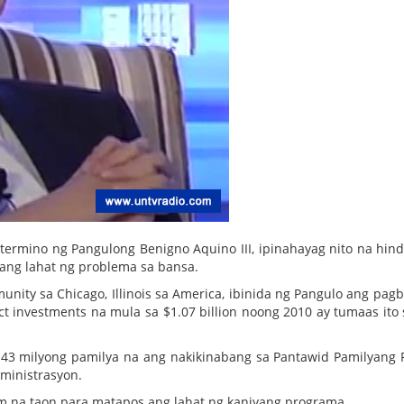
ermino ng Pangulong Benigno Aquino III, ipinahayag nito na hind
ang lahat ng problema sa bansa.
unity sa Chicago, Illinois sa America, ibinida ng Pangulo ang pag
t investments na mula sa $1.07 billion noong 2010 ay tumaas ito 
.43 milyong pamilya na ang nakikinabang sa Pantawid Pamilyang P
ministrasyon.
nim na taon para matapos ang lahat ng kaniyang programa.