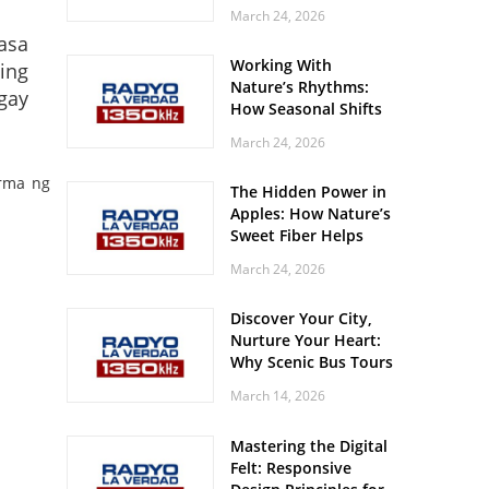
Off? Here’s What Your
March 24, 2026
Body Might Be
asa
Whispering
Working With
ing
Nature’s Rhythms:
igay
How Seasonal Shifts
Influence Your Mood
March 24, 2026
and Vitality
rma ng
The Hidden Power in
Apples: How Nature’s
Sweet Fiber Helps
Keep Your Energy
March 24, 2026
Steady and Smooth
Discover Your City,
Nurture Your Heart:
Why Scenic Bus Tours
Are a Secret Wellness
March 14, 2026
Practice
Mastering the Digital
Felt: Responsive