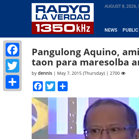
AUGUST 8, 2026,
NEWS
PUBLIC
Pangulong Aquino, am
taon para maresolba a
Facebook
by
dennis
| May 7, 2015 (Thursday) | 2700
Twitter
Facebook
Twitter
Share
Share