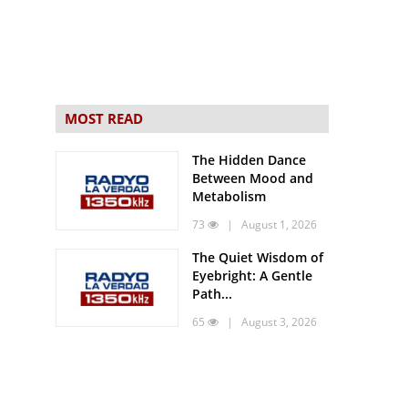
MOST READ
The Hidden Dance
Between Mood and
Metabolism
73
| August 1, 2026
The Quiet Wisdom of
Eyebright: A Gentle
Path...
65
| August 3, 2026