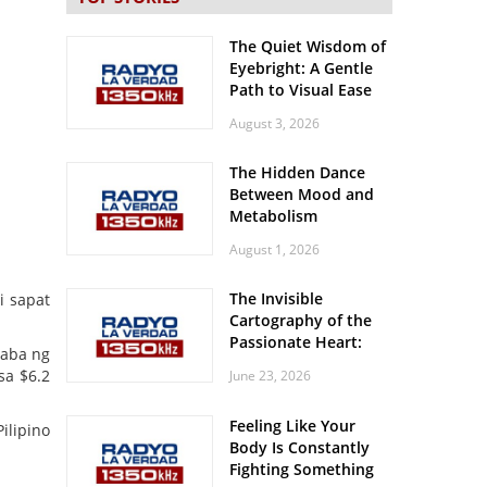
The Quiet Wisdom of
Eyebright: A Gentle
Path to Visual Ease
August 3, 2026
The Hidden Dance
Between Mood and
Metabolism
August 1, 2026
The Invisible
i sapat
Cartography of the
Passionate Heart:
baba ng
Meditations on
sa $6.2
June 23, 2026
Spatial Solitude in
the Era of the
Feeling Like Your
Roaring Stadiums
ilipino
Body Is Constantly
Fighting Something