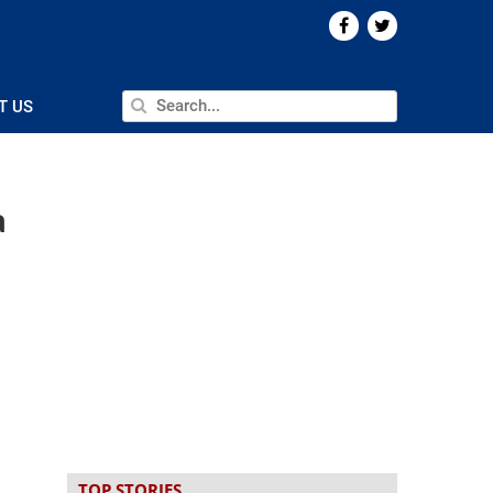
T US
a
TOP STORIES