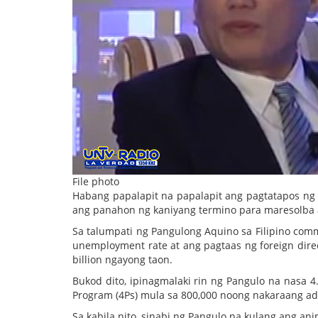
File photo
Habang papalapit na papalapit ang pagtatapos ng t
ang panahon ng kaniyang termino para maresolba 
Sa talumpati ng Pangulong Aquino sa Filipino comm
unemployment rate at ang pagtaas ng foreign direc
billion ngayong taon.
Bukod dito, ipinagmalaki rin ng Pangulo na nasa 4
Program (4Ps) mula sa 800,000 noong nakaraang ad
Sa kabila nito, sinabi ng Pangulo na kulang ang a