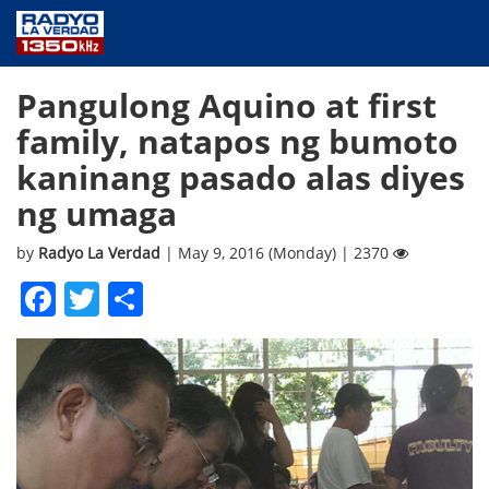
NEWS
Pangulong Aquino at first
PUBLIC SERVICE
family, natapos ng bumoto
ANNOUNCEMENTS
kaninang pasado alas diyes
PROGRAMS
ng umaga
ABOUT
CONTACT US
by
Radyo La Verdad
| May 9, 2016 (Monday) | 2370
Facebook
Twitter
Share