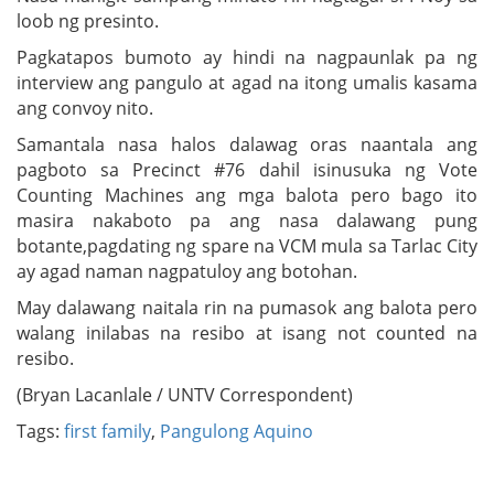
loob ng presinto.
Pagkatapos bumoto ay hindi na nagpaunlak pa ng
interview ang pangulo at agad na itong umalis kasama
ang convoy nito.
Samantala nasa halos dalawag oras naantala ang
pagboto sa Precinct #76 dahil isinusuka ng Vote
Counting Machines ang mga balota pero bago ito
masira nakaboto pa ang nasa dalawang pung
botante,pagdating ng spare na VCM mula sa Tarlac City
ay agad naman nagpatuloy ang botohan.
May dalawang naitala rin na pumasok ang balota pero
walang inilabas na resibo at isang not counted na
resibo.
(Bryan Lacanlale / UNTV Correspondent)
Tags:
first family
,
Pangulong Aquino