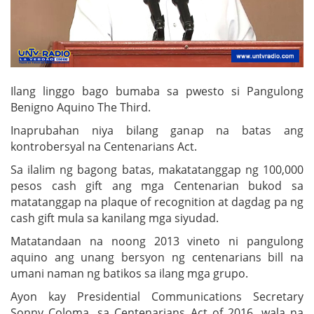
Ilang linggo bago bumaba sa pwesto si Pangulong
Benigno Aquino The Third.
Inaprubahan niya bilang ganap na batas ang
kontrobersyal na Centenarians Act.
Sa ilalim ng bagong batas, makatatanggap ng 100,000
pesos cash gift ang mga Centenarian bukod sa
matatanggap na plaque of recognition at dagdag pa ng
cash gift mula sa kanilang mga siyudad.
Matatandaan na noong 2013 vineto ni pangulong
aquino ang unang bersyon ng centenarians bill na
umani naman ng batikos sa ilang mga grupo.
Ayon kay Presidential Communications Secretary
Sonny Coloma, sa Centenarians Act of 2016, wala na