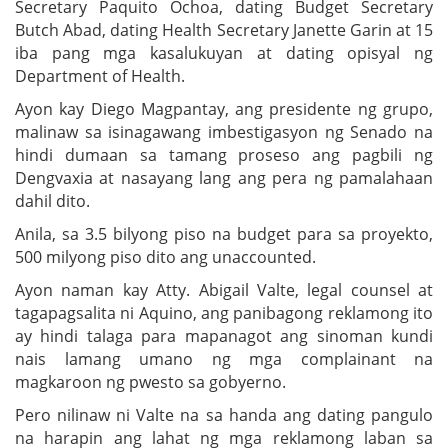
Secretary Paquito Ochoa, dating Budget Secretary
Butch Abad, dating Health Secretary Janette Garin at 15
iba pang mga kasalukuyan at dating opisyal ng
Department of Health.
Ayon kay Diego Magpantay, ang presidente ng grupo,
malinaw sa isinagawang imbestigasyon ng Senado na
hindi dumaan sa tamang proseso ang pagbili ng
Dengvaxia at nasayang lang ang pera ng pamalahaan
dahil dito.
Anila, sa 3.5 bilyong piso na budget para sa proyekto,
500 milyong piso dito ang unaccounted.
Ayon naman kay Atty. Abigail Valte, legal counsel at
tagapagsalita ni Aquino, ang panibagong reklamong ito
ay hindi talaga para mapanagot ang sinoman kundi
nais lamang umano ng mga complainant na
magkaroon ng pwesto sa gobyerno.
Pero nilinaw ni Valte na sa handa ang dating pangulo
na harapin ang lahat ng mga reklamong laban sa