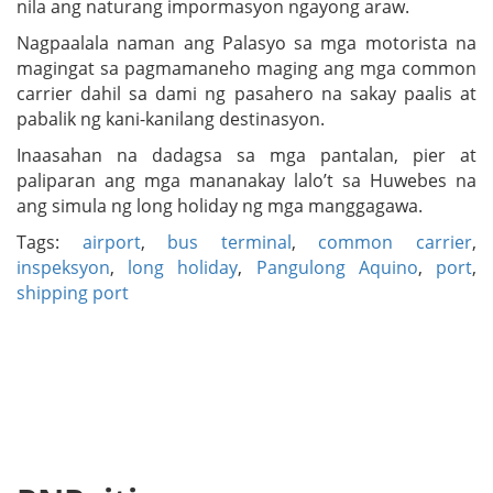
nila ang naturang impormasyon ngayong araw.
Nagpaalala naman ang Palasyo sa mga motorista na
magingat sa pagmamaneho maging ang mga common
carrier dahil sa dami ng pasahero na sakay paalis at
pabalik ng kani-kanilang destinasyon.
Inaasahan na dadagsa sa mga pantalan, pier at
paliparan ang mga mananakay lalo’t sa Huwebes na
ang simula ng long holiday ng mga manggagawa.
Tags:
airport
,
bus terminal
,
common carrier
,
inspeksyon
,
long holiday
,
Pangulong Aquino
,
port
,
shipping port