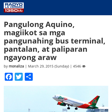
NEWS
Pangulong Aquino,
PUBLIC SERVICE
magiikot sa mga
ANNOUNCEMENTS
pangunahing bus terminal,
PROGRAMS
pantalan, at paliparan
ABOUT
ngayong araw
CONTACT US
by
monaliza
| March 29, 2015 (Sunday) | 4546
Facebook
Twitter
Share