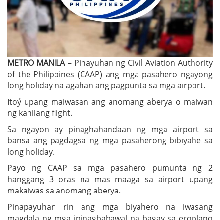
METRO MANILA
– Pinayuhan ng Civil Aviation Authority
of the Philippines (CAAP) ang mga pasahero ngayong
long holiday na agahan ang pagpunta sa mga airport.
Itoý upang maiwasan ang anomang aberya o maiwan
ng kanilang flight.
Sa ngayon ay pinaghahandaan ng mga airport sa
bansa ang pagdagsa ng mga pasaherong bibiyahe sa
long holiday.
Payo ng CAAP sa mga pasahero pumunta ng 2
hanggang 3 oras na mas maaga sa airport upang
makaiwas sa anomang aberya.
Pinapayuhan rin ang mga biyahero na iwasang
magdala ng mga ipinagbabawal na bagay sa eroplano