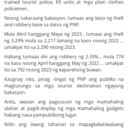
trained tourist police, K9 units at mga plain clothes
policemen.
Noong nakaraang bakasyon, tumaas ang kaso ng theft
and robbery base sa datos ng PNP.
Mula Abril hanggang Mayo ng 2023 , tumaas ang theft
ng 3.29% mula sa 2,217 lamang na kaso noong 2022 …
umakyat ito sa 2,290 nitong 2023.
Habang tumaas din ang robbery ng 2.33%… mula 774
na kaso noong April hanggang May ng 2022 … umakyat
ito sa 792 noong 2023 ng kaparehong buwan.
Kaugnay nito, pinag -iingat ng PNP ang publiko na
magtutungo sa mga tourist destination ngayong
bakasyon.
Anila, iwasan ang pagsusuot ng mga mamahaling
alahas at pagdi-display ng mga mamahaling gadgets
habang nasa pampublikong lugar.
Ibilin ang iiwang tahanan sa mapagkakatiwalaang