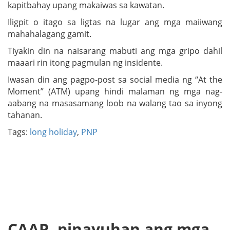
kapitbahay upang makaiwas sa kawatan.
Iligpit o itago sa ligtas na lugar ang mga maiiwang
mahahalagang gamit.
Tiyakin din na naisarang mabuti ang mga gripo dahil
maaari rin itong pagmulan ng insidente.
Iwasan din ang pagpo-post sa social media ng “At the
Moment” (ATM) upang hindi malaman ng mga nag-
aabang na masasamang loob na walang tao sa inyong
tahanan.
Tags:
long holiday
,
PNP
CAAP, pinayuhan ang mga