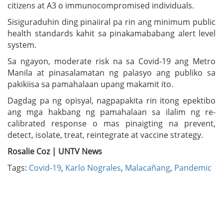
citizens at A3 o immunocompromised individuals.
Sisiguraduhin ding pinaiiral pa rin ang minimum public
health standards kahit sa pinakamababang alert level
system.
Sa ngayon, moderate risk na sa Covid-19 ang Metro
Manila at pinasalamatan ng palasyo ang publiko sa
pakikiisa sa pamahalaan upang makamit ito.
Dagdag pa ng opisyal, nagpapakita rin itong epektibo
ang mga hakbang ng pamahalaan sa ilalim ng re-
calibrated response o mas pinaigting na prevent,
detect, isolate, treat, reintegrate at vaccine strategy.
Rosalie Coz | UNTV News
Tags:
Covid-19
,
Karlo Nograles
,
Malacañang
,
Pandemic