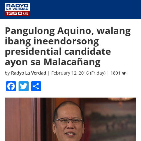
NEWS
Pangulong Aquino, walang
PUBLIC SERVICE
ibang ineendorsong
ANNOUNCEMENTS
presidential candidate
PROGRAMS
ayon sa Malacañang
ABOUT
CONTACT US
by
Radyo La Verdad
| February 12, 2016 (Friday) | 1891
Facebook
Twitter
Share