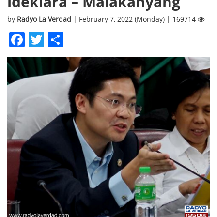
ideklara – Malakanyang
by
Radyo La Verdad
| February 7, 2022 (Monday) | 169714
Facebook
Twitter
Share