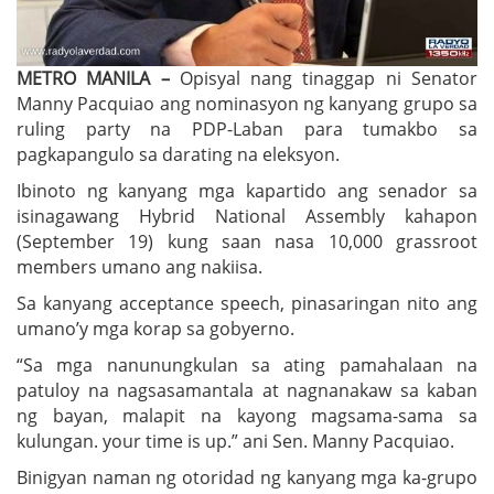
METRO MANILA –
Opisyal nang tinaggap ni Senator
Manny Pacquiao ang nominasyon ng kanyang grupo sa
ruling party na PDP-Laban para tumakbo sa
pagkapangulo sa darating na eleksyon.
Ibinoto ng kanyang mga kapartido ang senador sa
isinagawang Hybrid National Assembly kahapon
(September 19) kung saan nasa 10,000 grassroot
members umano ang nakiisa.
Sa kanyang acceptance speech, pinasaringan nito ang
umano’y mga korap sa gobyerno.
“Sa mga nanunungkulan sa ating pamahalaan na
patuloy na nagsasamantala at nagnanakaw sa kaban
ng bayan, malapit na kayong magsama-sama sa
kulungan. your time is up.” ani Sen. Manny Pacquiao.
Binigyan naman ng otoridad ng kanyang mga ka-grupo