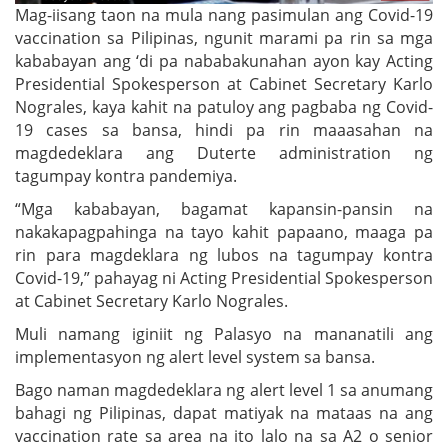
Mag-iisang taon na mula nang pasimulan ang Covid-19
vaccination sa Pilipinas, ngunit marami pa rin sa mga
kababayan ang ‘di pa nababakunahan ayon kay Acting
Presidential Spokesperson at Cabinet Secretary Karlo
Nograles, kaya kahit na patuloy ang pagbaba ng Covid-
19 cases sa bansa, hindi pa rin maaasahan na
magdedeklara ang Duterte administration ng
tagumpay kontra pandemiya.
“Mga kababayan, bagamat kapansin-pansin na
nakakapagpahinga na tayo kahit papaano, maaga pa
rin para magdeklara ng lubos na tagumpay kontra
Covid-19,” pahayag ni Acting Presidential Spokesperson
at Cabinet Secretary Karlo Nograles.
Muli namang iginiit ng Palasyo na mananatili ang
implementasyon ng alert level system sa bansa.
Bago naman magdedeklara ng alert level 1 sa anumang
bahagi ng Pilipinas, dapat matiyak na mataas na ang
vaccination rate sa area na ito lalo na sa A2 o senior