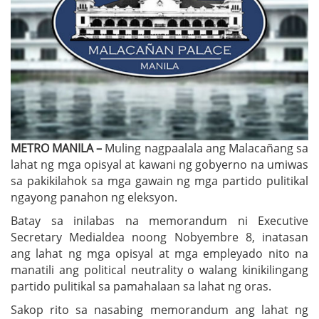
METRO MANILA –
Muling nagpaalala ang Malacañang sa
lahat ng mga opisyal at kawani ng gobyerno na umiwas
sa pakikilahok sa mga gawain ng mga partido pulitikal
ngayong panahon ng eleksyon.
Batay sa inilabas na memorandum ni Executive
Secretary Medialdea noong Nobyembre 8, inatasan
ang lahat ng mga opisyal at mga empleyado nito na
manatili ang political neutrality o walang kinikilingang
partido pulitikal sa pamahalaan sa lahat ng oras.
Sakop rito sa nasabing memorandum ang lahat ng