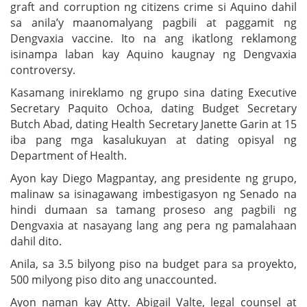
graft and corruption ng citizens crime si Aquino dahil
sa anila’y maanomalyang pagbili at paggamit ng
Dengvaxia vaccine. Ito na ang ikatlong reklamong
isinampa laban kay Aquino kaugnay ng Dengvaxia
controversy.
Kasamang inireklamo ng grupo sina dating Executive
Secretary Paquito Ochoa, dating Budget Secretary
Butch Abad, dating Health Secretary Janette Garin at 15
iba pang mga kasalukuyan at dating opisyal ng
Department of Health.
Ayon kay Diego Magpantay, ang presidente ng grupo,
malinaw sa isinagawang imbestigasyon ng Senado na
hindi dumaan sa tamang proseso ang pagbili ng
Dengvaxia at nasayang lang ang pera ng pamalahaan
dahil dito.
Anila, sa 3.5 bilyong piso na budget para sa proyekto,
500 milyong piso dito ang unaccounted.
Ayon naman kay Atty. Abigail Valte, legal counsel at