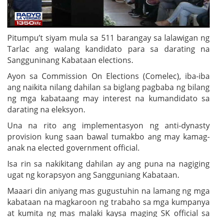
Pitumpu’t siyam mula sa 511 barangay sa lalawigan ng
Tarlac ang walang kandidato para sa darating na
Sangguninang Kabataan elections.
Ayon sa Commission On Elections (Comelec), iba-iba
ang naikita nilang dahilan sa biglang pagbaba ng bilang
ng mga kabataang may interest na kumandidato sa
darating na eleksyon.
Una na rito ang implementasyon ng anti-dynasty
provision kung saan bawal tumakbo ang may kamag-
anak na elected government official.
Isa rin sa nakikitang dahilan ay ang puna na nagiging
ugat ng korapsyon ang Sangguniang Kabataan.
Maaari din aniyang mas gugustuhin na lamang ng mga
kabataan na magkaroon ng trabaho sa mga kumpanya
at kumita ng mas malaki kaysa maging SK official sa