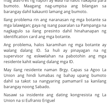
mag alas-tres ng hapon ay wala na halos nakapila para
bumoto. Maagang nag-umpisa ang bilangan sa
barangay dahil kakaunti lamang ang bumoto.
Ilang problema rin ang naranasan ng mga botante sa
mga lalawigan; gaya ng isang paaralan sa Pampanga na
nagkagulo sa ilang presinto dahil hinahanapan ng
identification card ang mga botante.
Ang problema, halos karamihan ng mga botante ay
walang dalang ID. Sa huli ay pinayagan na ng
supervisor ng eskwelahan na pabotohin ang mga
residente kahit walang dalang mga ID.
May ilang residente naman Brgy. Capas sa Agoo La
Union ang hindi lumabas ng bahay upang bumoto
dahil sa takot sa nangyaring pamamaril sa kanilang
barangay noong Sabado.
Nasawi sa insidente ang dating kongresista ng La
Union na si Eufranio Eriguel