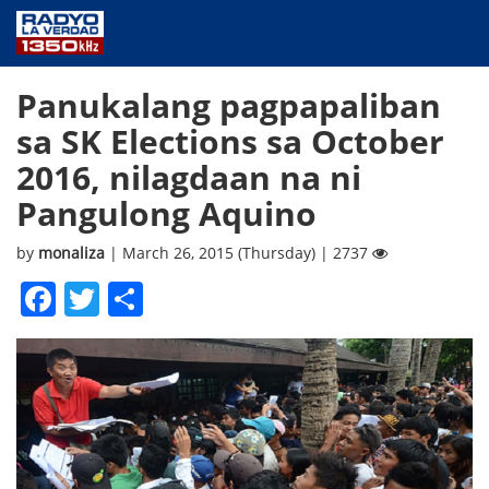
NEWS
Panukalang pagpapaliban
PUBLIC SERVICE
sa SK Elections sa October
ANNOUNCEMENTS
2016, nilagdaan na ni
PROGRAMS
Pangulong Aquino
ABOUT
CONTACT US
by
monaliza
| March 26, 2015 (Thursday) | 2737
Facebook
Twitter
Share