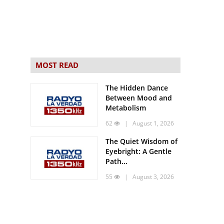
MOST READ
The Hidden Dance
Between Mood and
Metabolism
62
| August 1, 2026
The Quiet Wisdom of
Eyebright: A Gentle
Path...
55
| August 3, 2026