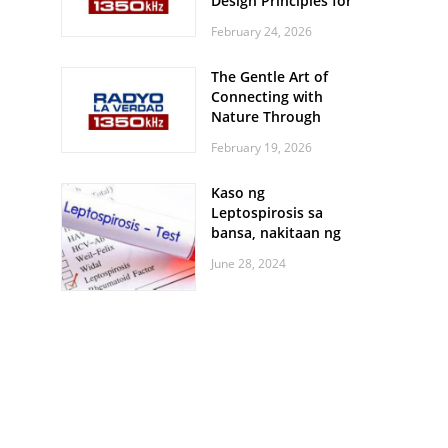
Design Principles for
Every Screen Size
February 24, 2026
The Gentle Art of
Connecting with
Nature Through
Feather Identification
February 19, 2026
Walks
Kaso ng
Leptospirosis sa
bansa, nakitaan ng
pagtaas
June 28, 2024