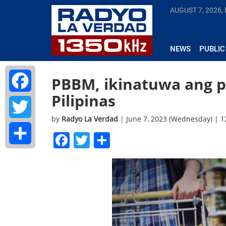
AUGUST 7, 2026, 
NEWS
PUBLIC
PBBM, ikinatuwa ang pa
Pilipinas
Facebook
by
Radyo La Verdad
| June 7, 2023 (Wednesday) | 
Twitter
Facebook
Twitter
Share
Share