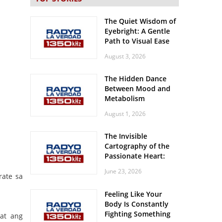
The Quiet Wisdom of
Eyebright: A Gentle
Path to Visual Ease
August 3, 2026
The Hidden Dance
Between Mood and
Metabolism
August 1, 2026
The Invisible
Cartography of the
Passionate Heart:
Meditations on
June 23, 2026
Spatial Solitude in
rate sa
the Era of the
Feeling Like Your
Roaring Stadiums
Body Is Constantly
Fighting Something
at ang