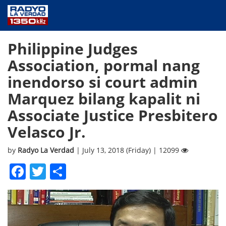
NEWS
Philippine Judges
PUBLIC SERVICE
Association, pormal nang
ANNOUNCEMENTS
inendorso si court admin
PROGRAMS
Marquez bilang kapalit ni
ABOUT
Associate Justice Presbitero
CONTACT US
Velasco Jr.
by
Radyo La Verdad
| July 13, 2018 (Friday) | 12099
Facebook
Twitter
Share