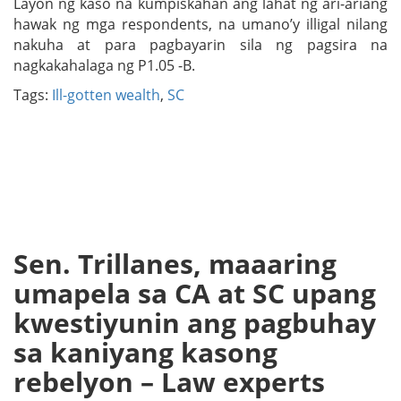
Layon ng kaso na kumpiskahan ang lahat ng ari-ariang
hawak ng mga respondents, na umano’y illigal nilang
nakuha at para pagbayarin sila ng pagsira na
nagkakahalaga ng P1.05 -B.
Tags:
Ill-gotten wealth
,
SC
Sen. Trillanes, maaaring
umapela sa CA at SC upang
kwestiyunin ang pagbuhay
sa kaniyang kasong
rebelyon – Law experts