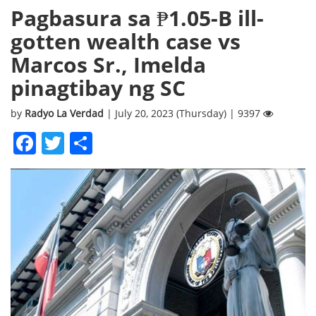
Pagbasura sa ₱1.05-B ill-
gotten wealth case vs
Marcos Sr., Imelda
pinagtibay ng SC
by
Radyo La Verdad
| July 20, 2023 (Thursday) | 9397
Facebook
Twitter
Share