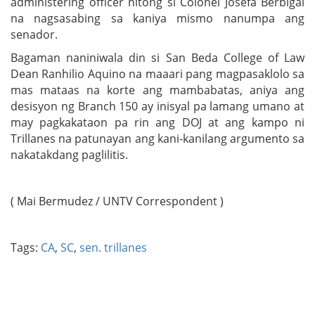
administering officer nitong si Colonel Josefa Berbigal
na nagsasabing sa kaniya mismo nanumpa ang
senador.
Bagaman naniniwala din si San Beda College of Law
Dean Ranhilio Aquino na maaari pang magpasaklolo sa
mas mataas na korte ang mambabatas, aniya ang
desisyon ng Branch 150 ay inisyal pa lamang umano at
may pagkakataon pa rin ang DOJ at ang kampo ni
Trillanes na patunayan ang kani-kanilang argumento sa
nakatakdang paglilitis.
( Mai Bermudez / UNTV Correspondent )
Tags:
CA
,
SC
,
sen. trillanes