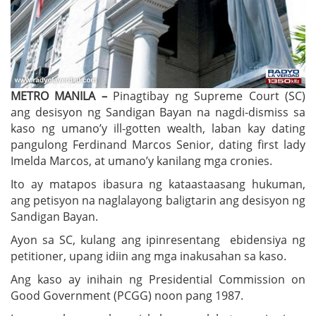
METRO MANILA –
Pinagtibay ng Supreme Court (SC)
ang desisyon ng Sandigan Bayan na nagdi-dismiss sa
kaso ng umano’y ill-gotten wealth, laban kay dating
pangulong Ferdinand Marcos Senior, dating first lady
Imelda Marcos, at umano’y kanilang mga cronies.
Ito ay matapos ibasura ng kataastaasang hukuman,
ang petisyon na naglalayong baligtarin ang desisyon ng
Sandigan Bayan.
Ayon sa SC, kulang ang ipinresentang ebidensiya ng
petitioner, upang idiin ang mga inakusahan sa kaso.
Ang kaso ay inihain ng Presidential Commission on
Good Government (PCGG) noon pang 1987.