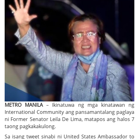
METRO MANILA
– Ikinatuwa ng mga kinatawan ng
International Community ang pansamantalang paglaya
ni Former Senator Leila De Lima, matapos ang halos 7
taong pagkakakulong.
Sa isang tweet sinabi ni United States Ambassador to