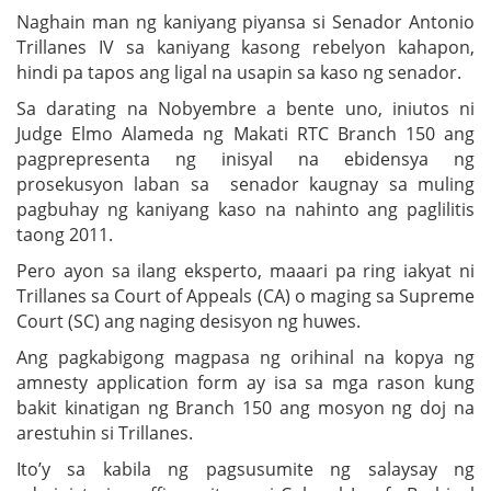
Naghain man ng kaniyang piyansa si Senador Antonio
Trillanes IV sa kaniyang kasong rebelyon kahapon,
hindi pa tapos ang ligal na usapin sa kaso ng senador.
Sa darating na Nobyembre a bente uno, iniutos ni
Judge Elmo Alameda ng Makati RTC Branch 150 ang
pagprepresenta ng inisyal na ebidensya ng
prosekusyon laban sa senador kaugnay sa muling
pagbuhay ng kaniyang kaso na nahinto ang paglilitis
taong 2011.
Pero ayon sa ilang eksperto, maaari pa ring iakyat ni
Trillanes sa Court of Appeals (CA) o maging sa Supreme
Court (SC) ang naging desisyon ng huwes.
Ang pagkabigong magpasa ng orihinal na kopya ng
amnesty application form ay isa sa mga rason kung
bakit kinatigan ng Branch 150 ang mosyon ng doj na
arestuhin si Trillanes.
Ito’y sa kabila ng pagsusumite ng salaysay ng