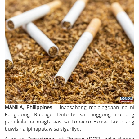
MANILA, Philippines
– Inaasahang malalagdaan na ni
Pangulong Rodrigo Duterte sa Linggong ito ang
panukala na magtataas sa Tobacco Excise Tax o ang
buwis na ipinapataw sa sigarilyo.
Ayon sa Department of Finance (DOF), nakatakdang