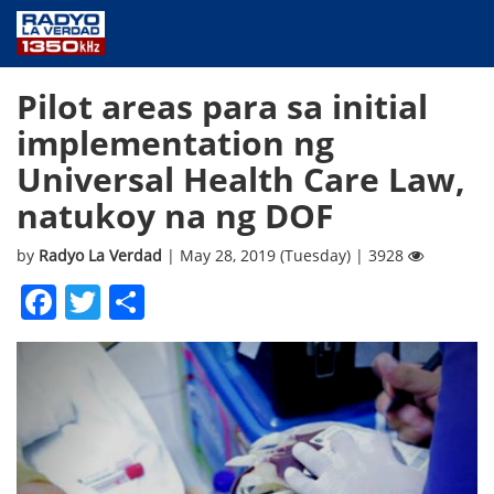
NEWS
Pilot areas para sa initial
PUBLIC SERVICE
implementation ng
ANNOUNCEMENTS
Universal Health Care Law,
PROGRAMS
natukoy na ng DOF
ABOUT
CONTACT US
by
Radyo La Verdad
| May 28, 2019 (Tuesday) | 3928
Facebook
Twitter
Share