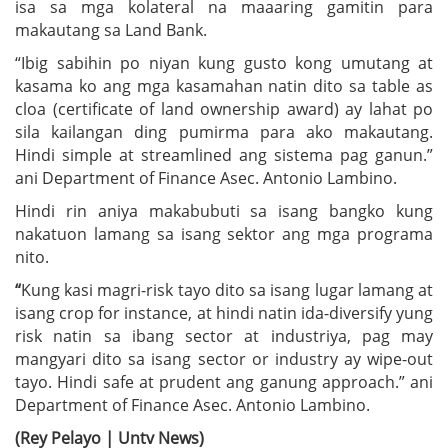
isa sa mga kolateral na maaaring gamitin para
makautang sa Land Bank.
“Ibig sabihin po niyan kung gusto kong umutang at
kasama ko ang mga kasamahan natin dito sa table as
cloa (certificate of land ownership award) ay lahat po
sila kailangan ding pumirma para ako makautang.
Hindi simple at streamlined ang sistema pag ganun.”
ani Department of Finance Asec. Antonio Lambino.
Hindi rin aniya makabubuti sa isang bangko kung
nakatuon lamang sa isang sektor ang mga programa
nito.
“
Kung kasi magri-risk tayo dito sa isang lugar lamang at
isang crop for instance, at hindi natin ida-diversify yung
risk natin sa ibang sector at industriya, pag may
mangyari dito sa isang sector or industry ay wipe-out
tayo. Hindi safe at prudent ang ganung approach.” ani
Department of Finance Asec. Antonio Lambino.
(Rey Pelayo | Untv News)