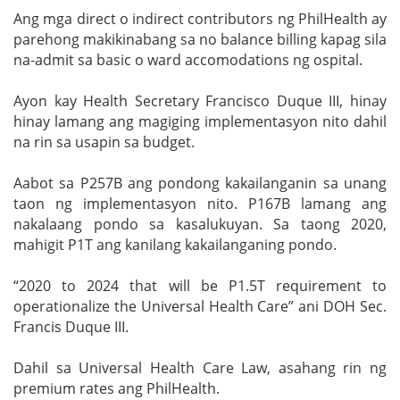
Ang mga direct o indirect contributors ng PhilHealth ay
parehong makikinabang sa no balance billing kapag sila
na-admit sa basic o ward accomodations ng ospital.
Ayon kay Health Secretary Francisco Duque III, hinay
hinay lamang ang magiging implementasyon nito dahil
na rin sa usapin sa budget.
Aabot sa P257B ang pondong kakailanganin sa unang
taon ng implementasyon nito. P167B lamang ang
nakalaang pondo sa kasalukuyan. Sa taong 2020,
mahigit P1T ang kanilang kakailanganing pondo.
“2020 to 2024 that will be P1.5T requirement to
operationalize the Universal Health Care” ani DOH Sec.
Francis Duque III.
Dahil sa Universal Health Care Law, asahang rin ng
premium rates ang PhilHealth.