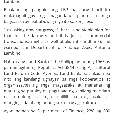
Lambino.
Binalaan ng pangulo ang LBP na kung hindi ito
makapagbibigay ng magandang plano sa mga
bagsasaka ay ipabubuwag niya ito sa kongreso.
“I’m asking now congress, if there is no viable plan for
that for the farmers and it is just all commercial
transactions, might as well abolish it (landbank),” he
warned. ani Department of Finance Asec. Antonio
Lambino.
Nabuo ang Land Bank of the Philippine noong 1963 as
pamamagitan ng Republict Act 3844 o ang Agricultural
Land Reform Code. Ayon sa Land Bank, palalakasin pa
nito ang kanilang ugnayan sa mga kooperatiba at
organisasyon ng mga magsasaka at mananatiling
matatag sa patuloy na pagtupad ng kanilang mandato
na tumulong sa mga maliliit na magsasaka at
mangingisda at ang buong sektor ng agrikultura.
Ayon naman sa Department of Finance, 22% ng 800