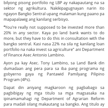
bilyong pisong portfolio ng LBP ay nakapautang na sa
sektor ng agrikultura. Nakikipagugnayan narin ito
ngayon Bangko Sentral upang malaman kung paano pa
mapapalawig ang kanilang serbisyo.
“
You’re really not supposed to be invested more than
20% in any sector. Kaya po land bank wants to do
more, but they have to do this in consultation with the
bangko sentral. Kasi nasa 22% na sila ng kanilang loan
portfolio na naka invest sa agriculture” ani Department
of Finance Asec Antonio Lambino.
Ayon pa kay Asec. Tony Lambino, sa Land Bank din
dumadaan ang pera para sa iba pang programa ng
gobyerno gaya ng Pantawid Pamilyang Pilipino
Program (4Ps).
Dapat din aniyang magkaroon ng pagbabago sa
pagbibigay ng mga titulo sa mga magsasaka na
ipinamamahagi ng Department of Agrarian Reform
para madali silang makautang sa bangko. Ang titulo ay