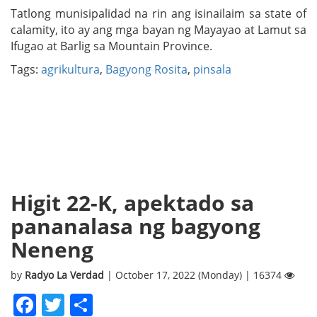
Tatlong munisipalidad na rin ang isinailaim sa state of
calamity, ito ay ang mga bayan ng Mayayao at Lamut sa
Ifugao at Barlig sa Mountain Province.
Tags:
agrikultura
,
Bagyong Rosita
,
pinsala
Higit 22-K, apektado sa
pananalasa ng bagyong
Neneng
by
Radyo La Verdad
| October 17, 2022 (Monday) | 16374
Facebook
Twitter
Share