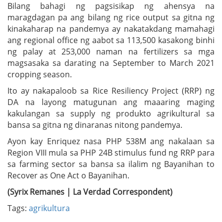
Bilang bahagi ng pagsisikap ng ahensya na
maragdagan pa ang bilang ng rice output sa gitna ng
kinakaharap na pandemya ay nakatakdang mamahagi
ang regional office ng aabot sa 113,500 kasakong binhi
ng palay at 253,000 naman na fertilizers sa mga
magsasaka sa darating na September to March 2021
cropping season.
Ito ay nakapaloob sa Rice Resiliency Project (RRP) ng
DA na layong matugunan ang maaaring maging
kakulangan sa supply ng produkto agrikultural sa
bansa sa gitna ng dinaranas nitong pandemya.
Ayon kay Enriquez nasa PHP 538M ang nakalaan sa
Region VIII mula sa PHP 24B stimulus fund ng RRP para
sa farming sector sa bansa sa ilalim ng Bayanihan to
Recover as One Act o Bayanihan.
(Syrix Remanes | La Verdad Correspondent)
Tags:
agrikultura