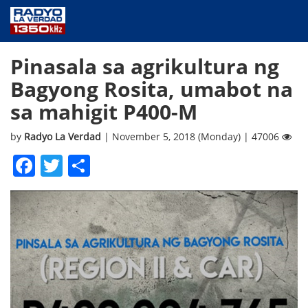
NEWS
Pinasala sa agrikultura ng
PUBLIC SERVICE
Bagyong Rosita, umabot na
ANNOUNCEMENTS
sa mahigit P400-M
PROGRAMS
ABOUT
by
Radyo La Verdad
| November 5, 2018 (Monday) | 47006
CONTACT US
Facebook
Twitter
Share