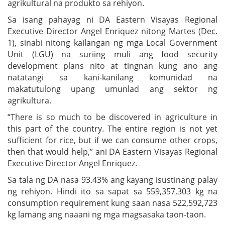
agrikultural na produkto sa rehiyon.
Sa isang pahayag ni DA Eastern Visayas Regional
Executive Director Angel Enriquez nitong Martes (Dec.
1), sinabi nitong kailangan ng mga Local Government
Unit (LGU) na suriing muli ang food security
development plans nito at tingnan kung ano ang
natatangi sa kani-kanilang komunidad na
makatutulong upang umunlad ang sektor ng
agrikultura.
“There is so much to be discovered in agriculture in
this part of the country. The entire region is not yet
sufficient for rice, but if we can consume other crops,
then that would help,” ani DA Eastern Visayas Regional
Executive Director Angel Enriquez.
Sa tala ng DA nasa 93.43% ang kayang isustinang palay
ng rehiyon. Hindi ito sa sapat sa 559,357,303 kg na
consumption requirement kung saan nasa 522,592,723
kg lamang ang naaani ng mga magsasaka taon-taon.