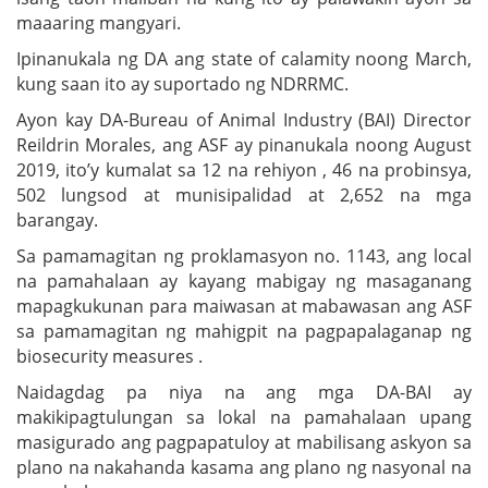
maaaring mangyari.
Ipinanukala ng DA ang state of calamity noong March,
kung saan ito ay suportado ng NDRRMC.
Ayon kay DA-Bureau of Animal Industry (BAI) Director
Reildrin Morales, ang ASF ay pinanukala noong August
2019, ito’y kumalat sa 12 na rehiyon , 46 na probinsya,
502 lungsod at munisipalidad at 2,652 na mga
barangay.
Sa pamamagitan ng proklamasyon no. 1143, ang local
na pamahalaan ay kayang mabigay ng masaganang
mapagkukunan para maiwasan at mabawasan ang ASF
sa pamamagitan ng mahigpit na pagpapalaganap ng
biosecurity measures .
Naidagdag pa niya na ang mga DA-BAI ay
makikipagtulungan sa lokal na pamahalaan upang
masigurado ang pagpapatuloy at mabilisang askyon sa
plano na nakahanda kasama ang plano ng nasyonal na