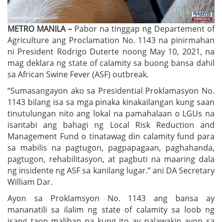
METRO MANILA –
Pabor na tinggap ng Departement of
Agriculture ang Proclamation No. 1143 na pinirmahan
ni President Rodrigo Duterte noong May 10, 2021, na
mag deklara ng state of calamity sa buong bansa dahil
sa African Swine Fever (ASF) outbreak.
“Sumasangayon ako sa Presidential Proklamasyon No.
1143 bilang isa sa mga pinaka kinakailangan kung saan
tinutulungan nito ang lokal na pamahalaan o LGUs na
isantabi ang bahagi ng Local Risk Reduction and
Management Fund o tinatawag din calamity fund para
sa mabilis na pagtugon, pagpapagaan, paghahanda,
pagtugon, rehabilitasyon, at pagbuti na maaring dala
ng insidente ng ASF sa kanilang lugar.” ani DA Secretary
William Dar.
Ayon sa Proklamsyon No. 1143 ang bansa ay
mananatili sa ilalim ng state of calamity sa loob ng
isang taon maliban na kung ito ay palawakin ayon sa