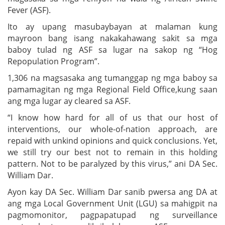
Fever (ASF).
Ito ay upang masubaybayan at malaman kung
mayroon bang isang nakakahawang sakit sa mga
baboy tulad ng ASF sa lugar na sakop ng “Hog
Repopulation Program”.
1,306 na magsasaka ang tumanggap ng mga baboy sa
pamamagitan ng mga Regional Field Office,kung saan
ang mga lugar ay cleared sa ASF.
“I know how hard for all of us that our host of
interventions, our whole-of-nation approach, are
repaid with unkind opinions and quick conclusions. Yet,
we still try our best not to remain in this holding
pattern. Not to be paralyzed by this virus,” ani DA Sec.
William Dar.
Ayon kay DA Sec. William Dar sanib pwersa ang DA at
ang mga Local Government Unit (LGU) sa mahigpit na
pagmomonitor, pagpapatupad ng surveillance