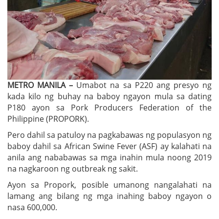
METRO MANILA –
Umabot na sa P220 ang presyo ng
kada kilo ng buhay na baboy ngayon mula sa dating
P180 ayon sa Pork Producers Federation of the
Philippine (PROPORK).
Pero dahil sa patuloy na pagkabawas ng populasyon ng
baboy dahil sa African Swine Fever (ASF) ay kalahati na
anila ang nababawas sa mga inahin mula noong 2019
na nagkaroon ng outbreak ng sakit.
Ayon sa Propork, posible umanong nangalahati na
lamang ang bilang ng mga inahing baboy ngayon o
nasa 600,000.