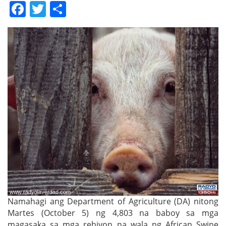
Facebook
Twitter
Share
Namahagi ang Department of Agriculture (DA) nitong
Martes (October 5) ng 4,803 na baboy sa mga
magasaka sa mga rehiyon na wala ng African Swine