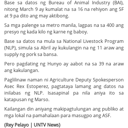
Base sa datos ng Bureau of Animal Industry (BAI),
nitong March 9 ay kumalat na sa 16 na rehiyon ang SF
at 9 pa dito ang may aktibong.
Sa mga palenge sa metro manila, lagpas na sa 400 ang
presyo ng kada kilo ng karne ng baboy.
Base sa datos na mula sa National Livestock Program
(NLP), simula sa Abril ay kukulangin na ng 11 araw ang
supply ng pork sa bansa.
Pero pagdating ng Hunyo ay aabot na sa 39 na araw
ang kakulangan.
Paglilinaw naman ni Agriculture Deputy Spokesperson
Asec Rex Estoperez, pagtataya lamang ang datos na
inilabas ng NLP. Isasapinal pa nila aniya ito sa
katapusan ng Marso.
Kailangan din aniyang makipagtulungan ang publiko at
mga lokal na pamahalaan para masugpo ang ASF.
(Rey Pelayo | UNTV News)