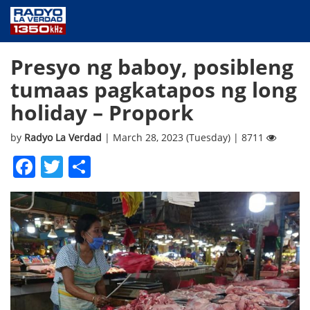
NEWS
Presyo ng baboy, posibleng
PUBLIC SERVICE
tumaas pagkatapos ng long
ANNOUNCEMENTS
holiday – Propork
PROGRAMS
ABOUT
by
Radyo La Verdad
| March 28, 2023 (Tuesday) | 8711
CONTACT US
Facebook
Twitter
Share