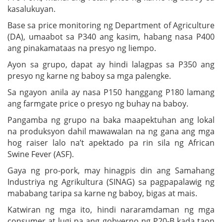
kasalukuyan.
Base sa price monitoring ng Department of Agriculture
(DA), umaabot sa P340 ang kasim, habang nasa P400
ang pinakamataas na presyo ng liempo.
Ayon sa grupo, dapat ay hindi lalagpas sa P350 ang
presyo ng karne ng baboy sa mga palengke.
Sa ngayon anila ay nasa P150 hanggang P180 lamang
ang farmgate price o presyo ng buhay na baboy.
Pangamba ng grupo na baka maapektuhan ang lokal
na produksyon dahil mawawalan na ng gana ang mga
hog raiser lalo na’t apektado pa rin sila ng African
Swine Fever (ASF).
Gaya ng pro-pork, may hinagpis din ang Samahang
Industriya ng Agrikultura (SINAG) sa pagpapalawig ng
mababang taripa sa karne ng baboy, bigas at mais.
Katwiran ng mga ito, hindi nararamdaman ng mga
consumer at lugi pa ang gobyerno ng P20-B kada taon