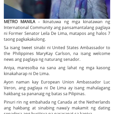
METRO MANILA
– Ikinatuwa ng mga kinatawan ng
International Community ang pansamantalang paglaya
ni Former Senator Leila De Lima, matapos ang halos 7
taong pagkakakulong.
Sa isang tweet sinabi ni United States Ambassador to
the Philippines MaryKay Carlson, na isang welcome
news ang paglaya ng naturang senador.
Aniya, maresolba na sana ang lahat ng mga kasong
kinakaharap ni De Lima.
Ayon naman kay European Union Ambassador Luc
Veron, ang paglaya ni De Lima ay isang mahalagang
hakbang sa pananaig ng batas sa Pilipinas.
Pinuri rin ng embahada ng Canada at the Netherlands
ang hakbang at sinabing nawa’y makamit ng dating
senadora ang hustisya na nararapat sa kaniya.