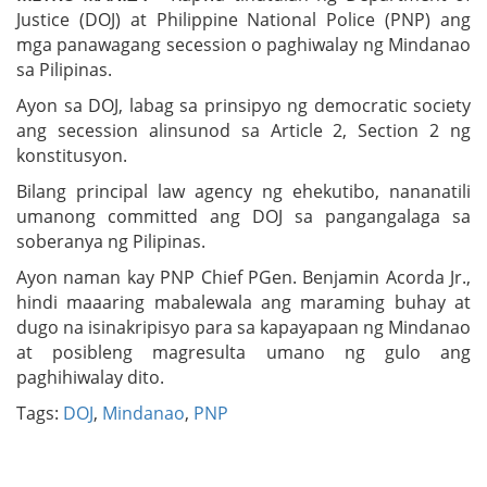
Justice (DOJ) at Philippine National Police (PNP) ang
mga panawagang secession o paghiwalay ng Mindanao
sa Pilipinas.
Ayon sa DOJ, labag sa prinsipyo ng democratic society
ang secession alinsunod sa Article 2, Section 2 ng
konstitusyon.
Bilang principal law agency ng ehekutibo, nananatili
umanong committed ang DOJ sa pangangalaga sa
soberanya ng Pilipinas.
Ayon naman kay PNP Chief PGen. Benjamin Acorda Jr.,
hindi maaaring mabalewala ang maraming buhay at
dugo na isinakripisyo para sa kapayapaan ng Mindanao
at posibleng magresulta umano ng gulo ang
paghihiwalay dito.
Tags:
DOJ
,
Mindanao
,
PNP