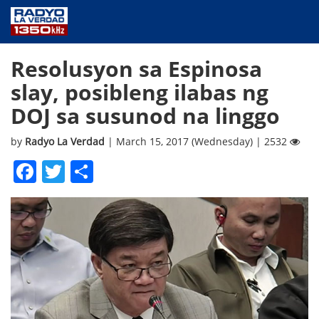
NEWS
Resolusyon sa Espinosa
PUBLIC SERVICE
slay, posibleng ilabas ng
ANNOUNCEMENTS
DOJ sa susunod na linggo
PROGRAMS
ABOUT
by
Radyo La Verdad
| March 15, 2017 (Wednesday) | 2532
CONTACT US
Facebook
Twitter
Share