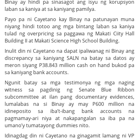
Binay ay hindi pa sinasagot ang isyu ng korupsyon
laban sa kaniya at sa kaniyang pamilya.
Payo pa ni Cayetano kay Binay na patunayan muna
niyang hindi totoo ang mga bintang laban sa kaniya
tulad ng overpricing sa paggawa ng Makati Ciity Hall
Building II at Makati Science High School Building.
Inulit din ni Cayetano na dapat ipaliwanag ni Binay ang
discrepancy sa kaniyang SALN na batay sa datos ay
meron siyang P38.843 million cash on hand bukod pa
sa kaniyang bank accounts.
Ngunit batay sa mga testimonya ng mga naging
witness sa pagdinig ng Senate Blue Ribbon
subcommittee at ilan pang documentary evidences,
lumalabas na si Binay ay may P600 million na
idineposito sa iba’t-ibang bank accounts na
pagmamay-ari niya at nakapangalan sa iba pa na
umano’y tumatayong dummies nito.
Idinagdag din ni Cayetano na ginagamit lamang ni VP