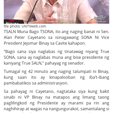
file photo: UNTVweb.com
TSALN Muna Bago TSONA, ito ang naging banat ni Sen.
Alan Peter Cayetano sa isinagawang SONA Ni Vice
President Jejomar Binay sa Cavite kahapon.
“Bago sana siya naglabas ng tinatawag niyang True
SONA, sana ay naglabas muna ang bise presidente ng
kaniyang True SALN,” pahayag ng senador.
Tumagal ng 42 minuto ang naging talumpati ni Binay,
kung saan ito ay kinapalooban ng iba’t-ibang
pambabatikos sa administrasyon.
Sa pahayag ni Cayetano, nagtataka siya kung bakit
sinabi ni VP Binay na matapos ang limang taong
paglilingkod ng Presidente ay marami pa rin ang
naghihirap at wagas na nangungurakot, samantalang si