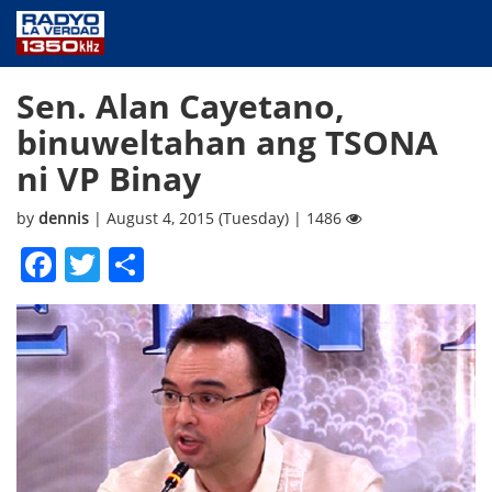
NEWS
Sen. Alan Cayetano,
PUBLIC SERVICE
binuweltahan ang TSONA
ANNOUNCEMENTS
ni VP Binay
PROGRAMS
ABOUT
by
dennis
| August 4, 2015 (Tuesday) | 1486
CONTACT US
Facebook
Twitter
Share