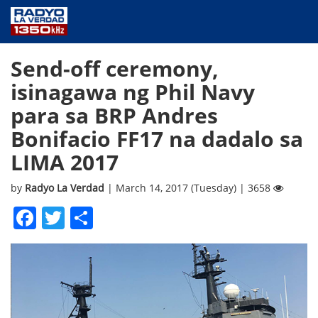
NEWS
Send-off ceremony,
PUBLIC SERVICE
isinagawa ng Phil Navy
ANNOUNCEMENTS
para sa BRP Andres
PROGRAMS
Bonifacio FF17 na dadalo sa
ABOUT
LIMA 2017
CONTACT US
by
Radyo La Verdad
| March 14, 2017 (Tuesday) | 3658
Facebook
Twitter
Share