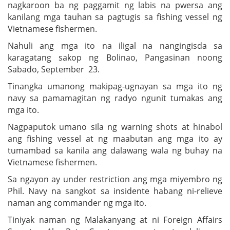
nagkaroon ba ng paggamit ng labis na pwersa ang
kanilang mga tauhan sa pagtugis sa fishing vessel ng
Vietnamese fishermen.
Nahuli ang mga ito na iligal na nangingisda sa
karagatang sakop ng Bolinao, Pangasinan noong
Sabado, September 23.
Tinangka umanong makipag-ugnayan sa mga ito ng
navy sa pamamagitan ng radyo ngunit tumakas ang
mga ito.
Nagpaputok umano sila ng warning shots at hinabol
ang fishing vessel at ng maabutan ang mga ito ay
tumambad sa kanila ang dalawang wala ng buhay na
Vietnamese fishermen.
Sa ngayon ay under restriction ang mga miyembro ng
Phil. Navy na sangkot sa insidente habang ni-relieve
naman ang commander ng mga ito.
Tiniyak naman ng Malakanyang at ni Foreign Affairs