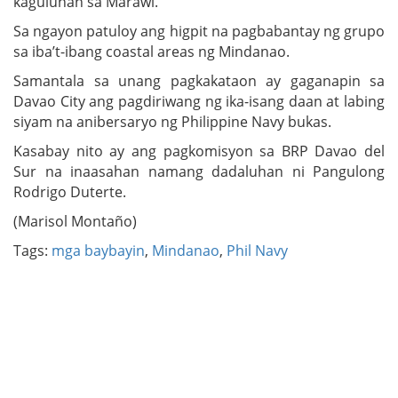
kaguluhan sa Marawi.
Sa ngayon patuloy ang higpit na pagbabantay ng grupo
sa iba’t-ibang coastal areas ng Mindanao.
Samantala sa unang pagkakataon ay gaganapin sa
Davao City ang pagdiriwang ng ika-isang daan at labing
siyam na anibersaryo ng Philippine Navy bukas.
Kasabay nito ay ang pagkomisyon sa BRP Davao del
Sur na inaasahan namang dadaluhan ni Pangulong
Rodrigo Duterte.
(Marisol Montaño)
Tags:
mga baybayin
,
Mindanao
,
Phil Navy