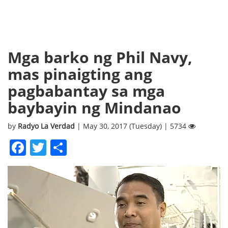
Mga barko ng Phil Navy,
mas pinaigting ang
pagbabantay sa mga
baybayin ng Mindanao
by
Radyo La Verdad
| May 30, 2017 (Tuesday) | 5734
Facebook
Twitter
Share