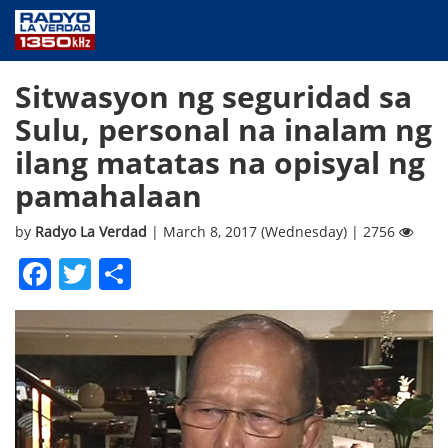
NEWS
Sitwasyon ng seguridad sa
PUBLIC SERVICE
Sulu, personal na inalam ng
ANNOUNCEMENTS
ilang matatas na opisyal ng
PROGRAMS
pamahalaan
ABOUT
CONTACT US
by
Radyo La Verdad
| March 8, 2017 (Wednesday) | 2756
Facebook
Twitter
Share