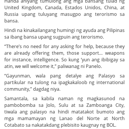
Handa aniyang tumulong ang mga bansang tulad ng
United Kingdom, Canada, Estados Unidos, China, at
Russia upang tuluyang masugpo ang terorismo sa
bansa.
Hindi na kinakailangang humingi ng ayuda ang Pilipinas
sa ibang bansa upang sugpuin ang terorismo.
“There’s no need for any asking for help, because they
are already offering them, those support… weapons
for instance, intelligence. So kung ‘yun ang ibibigay sa
atin, we will welcome it,” paliwanag ni Panelo.
“Gayunman, wala pang detalye ang Palasyo sa
partikular na tulong na ipagkakaloob ng international
community,” dagdag niya.
Samantala, sa kabila naman ng magkasunod na
pambobomba sa Jolo, Sulu at sa Zamboanga City,
tiwala ang palasyo na hindi matatakot bumoto ang
mga mamamayan ng Lanao del Norte at North
Cotabato sa nakatakdang plebisito kaugnay ng BOL.