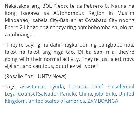
Nakatakda ang BOL Plebscite sa Pebrero 6. Nauna na
itong isagawa sa Autonomous Region in Muslim
Mindanao, Isabela City-Basilan at Cotabato City noong
Enero 21 bago ang nangyaring pambobomba sa Jolo at
Zamboanga.
“They’re saying na dahil nagkaroon ng pangbobomba,
takot na takot ang mga tao. ‘Di ba sabi nila, they’re
going with their normal activity. They’re just alert now,
vigilant and cautious, but they will vote.”
(Rosalie Coz | UNTV News)
Tags:
assistance
,
ayuda
,
Canada
,
Chief Presidential
Legal Counsel Salvador Panelo
,
China
,
jolo
,
Sulu
,
United
Kingdom
,
united states of america
,
ZAMBOANGA