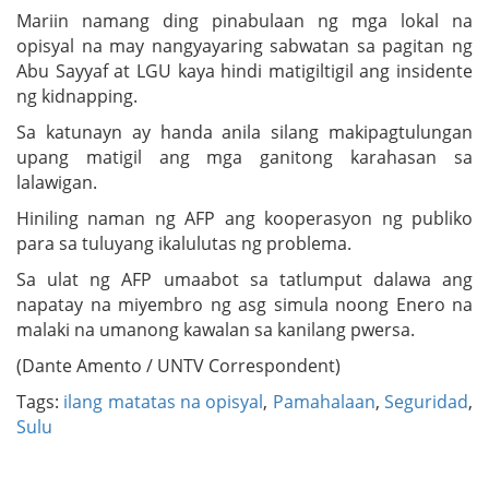
Mariin namang ding pinabulaan ng mga lokal na
opisyal na may nangyayaring sabwatan sa pagitan ng
Abu Sayyaf at LGU kaya hindi matigiltigil ang insidente
ng kidnapping.
Sa katunayn ay handa anila silang makipagtulungan
upang matigil ang mga ganitong karahasan sa
lalawigan.
Hiniling naman ng AFP ang kooperasyon ng publiko
para sa tuluyang ikalulutas ng problema.
Sa ulat ng AFP umaabot sa tatlumput dalawa ang
napatay na miyembro ng asg simula noong Enero na
malaki na umanong kawalan sa kanilang pwersa.
(Dante Amento / UNTV Correspondent)
Tags:
ilang matatas na opisyal
,
Pamahalaan
,
Seguridad
,
Sulu