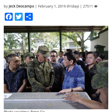
by
Jeck Deocampo
| February 1, 2019 (Friday) | 27511
Facebook
Twitter
Share
Photo courtesy: Bong Go