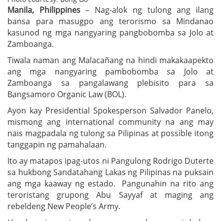
Manila, Philippines
– Nag-alok ng tulong ang ilang
bansa para masugpo ang terorismo sa Mindanao
kasunod ng mga nangyaring pangbobomba sa Jolo at
Zamboanga.
Tiwala naman ang Malacañang na hindi makakaapekto
ang mga nangyaring pambobomba sa Jolo at
Zamboanga sa pangalawang plebisito para sa
Bangsamoro Organic Law (BOL).
Ayon kay Presidential Spokesperson Salvador Panelo,
mismong ang international community na ang may
nais magpadala ng tulong sa Pilipinas at possible itong
tanggapin ng pamahalaan.
Ito ay matapos ipag-utos ni Pangulong Rodrigo Duterte
sa hukbong Sandatahang Lakas ng Pilipinas na puksain
ang mga kaaway ng estado. Pangunahin na rito ang
teroristang grupong Abu Sayyaf at maging ang
rebeldeng New People’s Army.