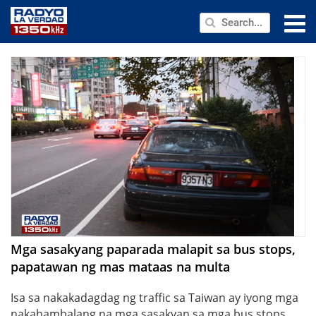
NEWS
PUBLIC SERVICE
ANNOUNCEMENTS
PROGRAMS
ABOUT
CONTACT US
Mga sasakyang paparada malapit sa bus stops,
papatawan ng mas mataas na multa
Isa sa nakakadagdag ng traffic sa Taiwan ay iyong mga
nakahambalang na mga sasakyan sa mga bus stops.