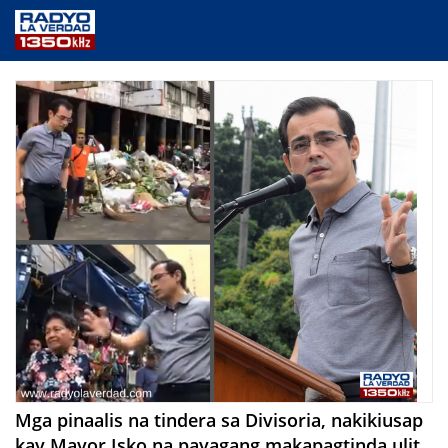
NEWS
PUBLIC SERVICE
ANNOUNCEMENTS
PROGRAMS
ABOUT
CONTACT US
Mga pinaalis na tindera sa Divisoria, nakikiusap
kay Mayor Isko na payagang makapagtinda ulit