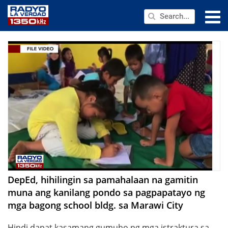
NEWS
PUBLIC SERVICE
ANNOUNCEMENTS
PROGRAMS
ABOUT
CONTACT US
DepEd, hihilingin sa pamahalaan na gamitin
muna ang kanilang pondo sa pagpapatayo ng
mga bagong school bldg. sa Marawi City
Hindi dapat kasamang gumuho ng mga istraktura sa