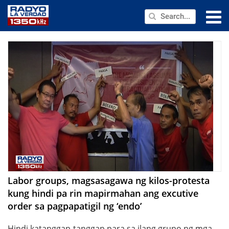
NEWS
PUBLIC SERVICE
ANNOUNCEMENTS
PROGRAMS
ABOUT
CONTACT US
Labor groups, magsasagawa ng kilos-protesta
kung hindi pa rin mapirmahan ang excutive
order sa pagpapatigil ng ‘endo’
Hindi katanggap-tanggap para sa ilang grupo ng mga