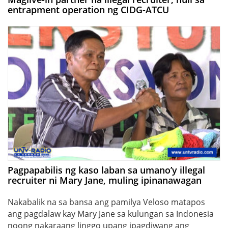
entrapment operation ng CIDG-ATCU
Pagpapabilis ng kaso laban sa umano’y illegal
recruiter ni Mary Jane, muling ipinanawagan
Nakabalik na sa bansa ang pamilya Veloso matapos
ang pagdalaw kay Mary Jane sa kulungan sa Indonesia
noong nakaraang linggo upang ipagdiwang ang