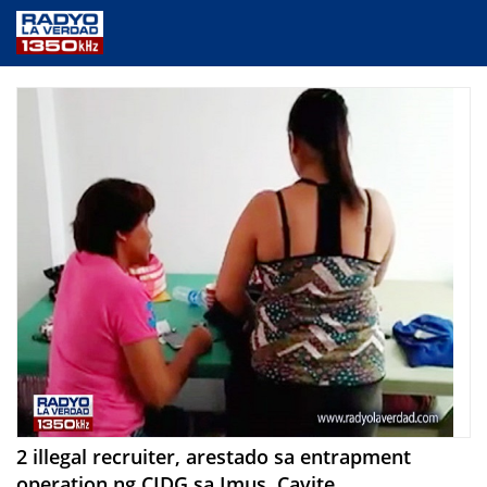
NEWS
PUBLIC SERVICE
ANNOUNCEMENTS
PROGRAMS
ABOUT
CONTACT US
2 illegal recruiter, arestado sa entrapment
operation ng CIDG sa Imus, Cavite