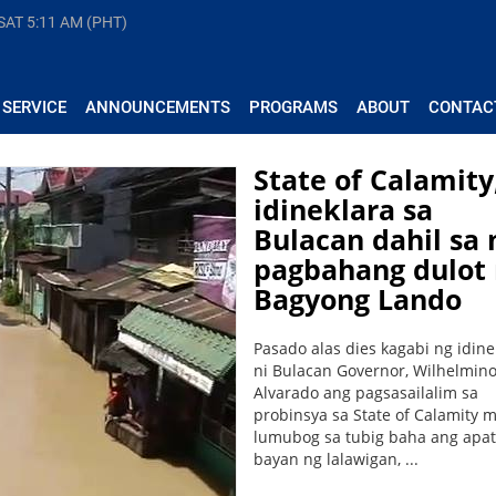
 SAT
5:11 AM (PHT)
 SERVICE
ANNOUNCEMENTS
PROGRAMS
ABOUT
CONTAC
State of Calamity
idineklara sa
Bulacan dahil sa
pagbahang dulot
Bagyong Lando
Pasado alas dies kagabi ng idine
ni Bulacan Governor, Wilhelmino
Alvarado ang pagsasailalim sa
probinsya sa State of Calamity 
lumubog sa tubig baha ang apat
bayan ng lalawigan, ...