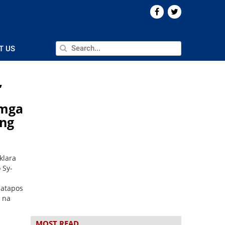
T US
,
 mga
 ng
klara
 Sy-
matapos
 na
MOST READ