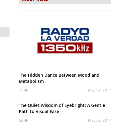
The Hidden Dance Between Mood and
Metabolism
71
May 09, 2017
The Quiet Wisdom of Eyebright: A Gentle
Path to Visual Ease
63
May 09, 2017