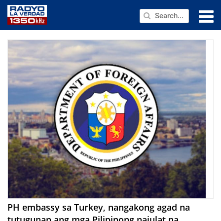
NEWS
PUBLIC SERVICE
ANNOUNCEMENTS
PROGRAMS
ABOUT
CONTACT US
PH embassy sa Turkey, nangakong agad na
tutugunan ang mga Pilipinong naiulat na