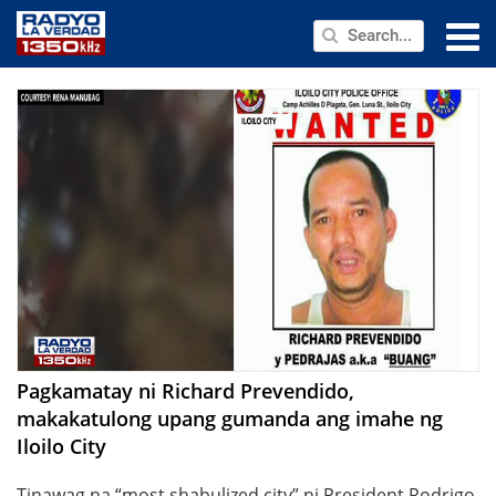
NEWS
PUBLIC SERVICE
ANNOUNCEMENTS
PROGRAMS
ABOUT
CONTACT US
Pagkamatay ni Richard Prevendido,
makakatulong upang gumanda ang imahe ng
Iloilo City
Tinawag na “most shabulized city” ni President Rodrigo