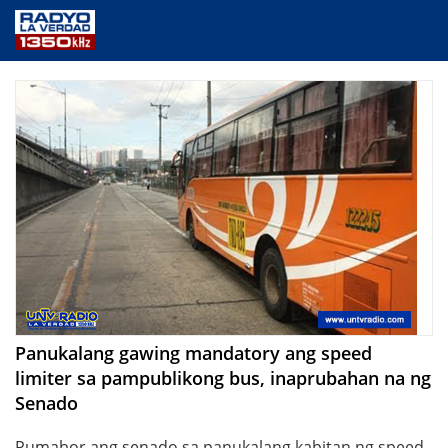
NEWS
PUBLIC SERVICE
ANNOUNCEMENTS
PROGRAMS
ABOUT
CONTACT US
Panukalang gawing mandatory ang speed
limiter sa pampublikong bus, inaprubahan na ng
Senado
Pumabor ang senado sa panukalang kabitan ng speed