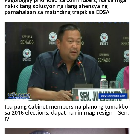
Pagbibigay prioridad sa commuters, isa sa mga
nakikitang solusyon ng ilang ahensya ng
pamahalaan sa matinding trapik sa EDSA
Iba pang Cabinet members na planong tumakbo
sa 2016 elections, dapat na rin mag-resign – Sen.
JV