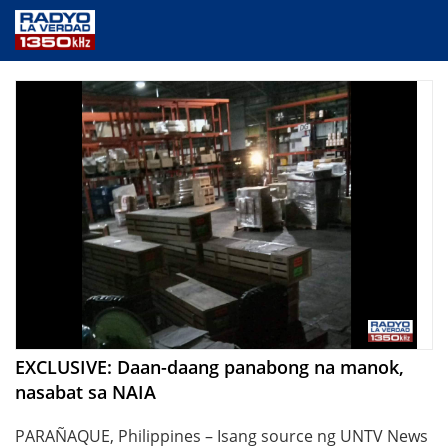
NEWS
PUBLIC SERVICE
ANNOUNCEMENTS
PROGRAMS
ABOUT
CONTACT US
EXCLUSIVE: Daan-daang panabong na manok,
nasabat sa NAIA
PARAÑAQUE, Philippines – Isang source ng UNTV News