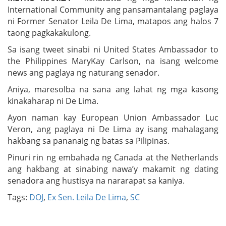
International Community ang pansamantalang paglaya
ni Former Senator Leila De Lima, matapos ang halos 7
taong pagkakakulong.
Sa isang tweet sinabi ni United States Ambassador to
the Philippines MaryKay Carlson, na isang welcome
news ang paglaya ng naturang senador.
Aniya, maresolba na sana ang lahat ng mga kasong
kinakaharap ni De Lima.
Ayon naman kay European Union Ambassador Luc
Veron, ang paglaya ni De Lima ay isang mahalagang
hakbang sa pananaig ng batas sa Pilipinas.
Pinuri rin ng embahada ng Canada at the Netherlands
ang hakbang at sinabing nawa’y makamit ng dating
senadora ang hustisya na nararapat sa kaniya.
Tags:
DOJ
,
Ex Sen. Leila De Lima
,
SC