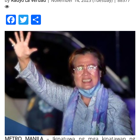
by
Radyo La Verdad
| November 14, 2023 (Tuesday) | 88577
Facebook
Twitter
Share
METRO MANILA
– Ikinatuwa ng mga kinatawan ng