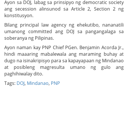
Ayon sa DOJ, labag sa prinsipyo ng democratic society
ang secession alinsunod sa Article 2, Section 2 ng
konstitusyon.
Bilang principal law agency ng ehekutibo, nananatili
umanong committed ang DOJ sa pangangalaga sa
soberanya ng Pilipinas.
Ayon naman kay PNP Chief PGen. Benjamin Acorda Jr.,
hindi maaaring mabalewala ang maraming buhay at
dugo na isinakripisyo para sa kapayapaan ng Mindanao
at posibleng magresulta umano ng gulo ang
paghihiwalay dito.
Tags:
DOJ
,
Mindanao
,
PNP