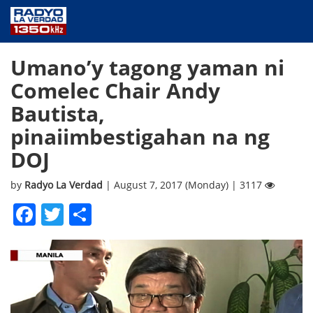
NEWS
Umano’y tagong yaman ni
PUBLIC SERVICE
Comelec Chair Andy
ANNOUNCEMENTS
Bautista,
PROGRAMS
pinaiimbestigahan na ng
ABOUT
DOJ
CONTACT US
by
Radyo La Verdad
| August 7, 2017 (Monday) | 3117
Facebook
Twitter
Share