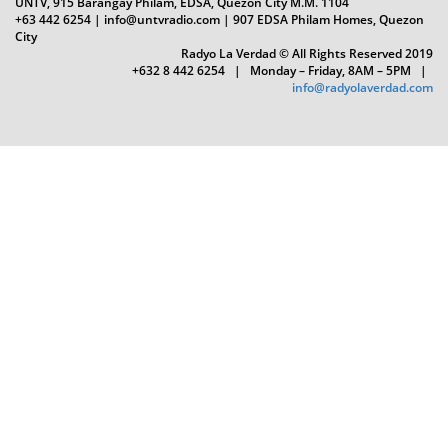
UNTV, 915 Barangay Philam, EDSA, Quezon City M.M. 1104
+63 442 6254 | info@untvradio.com
| 907 EDSA Philam Homes, Quezon
City
Radyo La Verdad © All Rights Reserved 2019
+632 8 442 6254 | Monday – Friday, 8AM – 5PM |
info@radyolaverdad.com