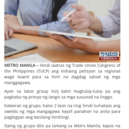
METRO MANILA –
Hindi iaatras ng Trade Union Congress of
the Philippines (TUCP) ang inihaing petisyon sa regional
wage board para sa hirit na dagdag sahod ng mga
manggagawa.
Ayon sa labor group ito’y kahit magtuloy-tuloy pa ang
pagbaba ng presyo ng langis sa mga susunod na linggo.
Katwiran ng grupo, halos 2 taon na ring hindi tumataas ang
sweldo ng mga mangagawa kaya’t panahon na anila para
pagbigyan ang kanilang hinihingi.
Daing ng grupo dito pa lamang sa Metro Manila, kapos na