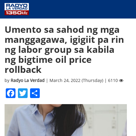
NEWS
Umento sa sahod ng mga
PUBLIC SERVICE
manggagawa, igigiit pa rin
ANNOUNCEMENTS
ng labor group sa kabila
PROGRAMS
ABOUT
ng bigtime oil price
CONTACT US
rollback
by
Radyo La Verdad
| March 24, 2022 (Thursday) | 6110
Facebook
Twitter
Share