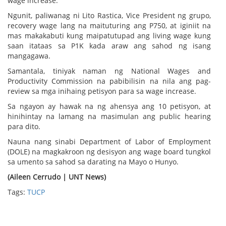
wage increase.
Ngunit, paliwanag ni Lito Rastica, Vice President ng grupo,
recovery wage lang na maituturing ang P750, at iginiit na
mas makakabuti kung maipatutupad ang living wage kung
saan itataas sa P1K kada araw ang sahod ng isang
mangagawa.
Samantala, tiniyak naman ng National Wages and
Productivity Commission na pabibilisin na nila ang pag-
review sa mga inihaing petisyon para sa wage increase.
Sa ngayon ay hawak na ng ahensya ang 10 petisyon, at
hinihintay na lamang na masimulan ang public hearing
para dito.
Nauna nang sinabi Department of Labor of Employment
(DOLE) na magkakroon ng desisyon ang wage board tungkol
sa umento sa sahod sa darating na Mayo o Hunyo.
(Aileen Cerrudo | UNT News)
Tags:
TUCP