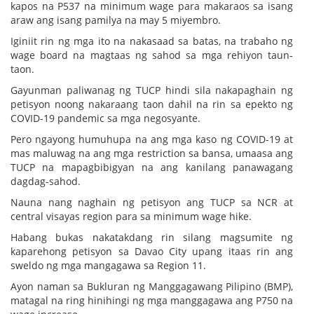
kapos na P537 na minimum wage para makaraos sa isang
araw ang isang pamilya na may 5 miyembro.
Iginiit rin ng mga ito na nakasaad sa batas, na trabaho ng
wage board na magtaas ng sahod sa mga rehiyon taun-
taon.
Gayunman paliwanag ng TUCP hindi sila nakapaghain ng
petisyon noong nakaraang taon dahil na rin sa epekto ng
COVID-19 pandemic sa mga negosyante.
Pero ngayong humuhupa na ang mga kaso ng COVID-19 at
mas maluwag na ang mga restriction sa bansa, umaasa ang
TUCP na mapagbibigyan na ang kanilang panawagang
dagdag-sahod.
Nauna nang naghain ng petisyon ang TUCP sa NCR at
central visayas region para sa minimum wage hike.
Habang bukas nakatakdang rin silang magsumite ng
kaparehong petisyon sa Davao City upang itaas rin ang
sweldo ng mga mangagawa sa Region 11.
Ayon naman sa Bukluran ng Manggagawang Pilipino (BMP),
matagal na ring hinihingi ng mga manggagawa ang P750 na