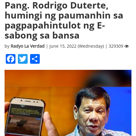
Pang. Rodrigo Duterte,
humingi ng paumanhin sa
pagpapahintulot ng E-
sabong sa bansa
by
Radyo La Verdad
| June 15, 2022 (Wednesday) | 329309
Facebook
Twitter
Share