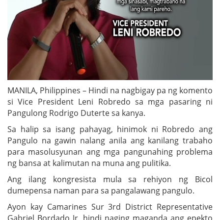
MANILA, Philippines – Hindi na nagbigay pa ng komento
si Vice President Leni Robredo sa mga pasaring ni
Pangulong Rodrigo Duterte sa kanya.
Sa halip sa isang pahayag, hinimok ni Robredo ang
Pangulo na gawin nalang anila ang kanilang trabaho
para masolusyunan ang mga pangunahing problema
ng bansa at kalimutan na muna ang pulitika.
Ang ilang kongresista mula sa rehiyon ng Bicol
dumepensa naman para sa pangalawang pangulo.
Ayon kay Camarines Sur 3rd District Representative
Gabriel Bordado Jr, hindi naging maganda ang epekto