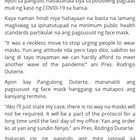
Ayon sa pangulo, nababahala siya sa posibleng pagtaas
muli ng kaso ng COVID-19 sa bansa.
Kaya naman hindi niya hahayaan na basta na lamang
magluwag sa ipinatutupad na minimum public health
standards partikular na ang pagsusuot ng face mask.
“It was a reckless move to stop urging people to wear
masks. Yun ang attitude nila pero tayo dito, sabihin ko
lang di tayo mayaman we can hardly afford to meet
another wave of the pandemic” ani Pres. Rodrigo
Duterte.
Ayon kay Pangulong Duterte, mananatili ang
pagsusuot ng face mask hanggang sa matapos ang
kaniyang termino.
“Ako I’ll just state my case, there is no way na masks will
not be required. It will be a part of the protocol for a
long time until the last day of my office. Yan ang order
ko at yan ang sundin Ninyo.” ani Pres. Rodrigo Duterte.
Inatasan rin ng pangulo ang mga opisyal sa