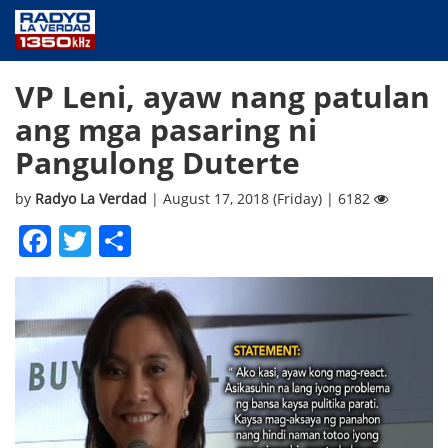
NEWS
VP Leni, ayaw nang patulan
PUBLIC SERVICE
ang mga pasaring ni
ANNOUNCEMENTS
Pangulong Duterte
PROGRAMS
ABOUT
by
Radyo La Verdad
| August 17, 2018 (Friday) | 6182
CONTACT US
Facebook
Twitter
Share