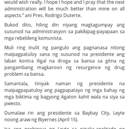
would wish really. I hope I hope and I pray that the next
administration will be much better than mine on all
aspects.” ani Pres. Rodrigo Duterte.
Bukod dito, hiling din niyang magtagumpay ang
susunod na administrasyon sa pakikipag-payapaan sa
mga rebeldeng komunista.
Muli ring inulit ng pangulo ang pagnanasa nitong
maipagpatuloy sana ng susunod na presidente ang
laban kontra iligal na droga sa bansa sa gitna ng
pangambang magkaroon ng resurgence ng drug
problem sa bansa.
Samantala, tiniyak naman ng presidente na
maipagpapatuloy ang pagpapatayo ng mga bahay ng
mga biktima ng bagyong Agaton kahit wala na siya sa
pwesto.
Dumalaw rin ang presidente sa Baybay City, Leyte
noong araw ng Biyernes (April 15).