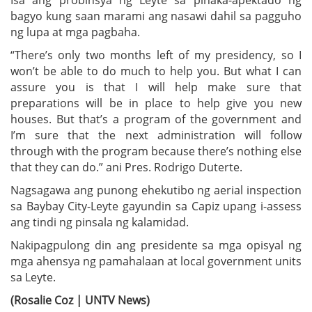
Isa ang probinsya ng Leyte sa pinaka-apektado ng
bagyo kung saan marami ang nasawi dahil sa pagguho
ng lupa at mga pagbaha.
“There’s only two months left of my presidency, so I
won’t be able to do much to help you. But what I can
assure you is that I will help make sure that
preparations will be in place to help give you new
houses. But that’s a program of the government and
I’m sure that the next administration will follow
through with the program because there’s nothing else
that they can do.” ani Pres. Rodrigo Duterte.
Nagsagawa ang punong ehekutibo ng aerial inspection
sa Baybay City-Leyte gayundin sa Capiz upang i-assess
ang tindi ng pinsala ng kalamidad.
Nakipagpulong din ang presidente sa mga opisyal ng
mga ahensya ng pamahalaan at local government units
sa Leyte.
(Rosalie Coz | UNTV News)