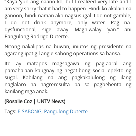
“Kaya ‘yun ang naano ko, but I realized very late and I
am very sorry that it had to happen. Hindi ko akalain na
ganoon, hindi naman ako nagsusugal. I do not gamble,
I do not drink anymore, only water. Pag na-
dysfunctional, sige away. Maghiwalay ‘yan.” ani
Pangulong Rodrigo Duterte.
Nitong nakalipas na buwan, iniutos ng presidente na
agarang ipatigil ang e-sabong operations sa bansa.
Ito ay matapos magsagawa ng pag-aaral ang
pamahalaan kaugnay ng negatibong social epekto ng
sugal. Kabilang na ang pagkakalulong ng ilang
naglalaro na nagreresulta pa sa pagbebenta ng
kanilang mga anak.
(Rosalie Coz | UNTV News)
Tags:
E-SABONG
,
Pangulong Duterte