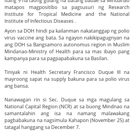
isang 9 na taong gulang na batang babae sa Mindanao
matapos magpositibo sa pagsusuri ng Research
Institute for Tropical Medicine and the National
Institute of Infectious Diseases .
Ayon sa DOH hindi pa kailanman nakatanggap ng polio
virus vaccine ang bata. Sa ngayon nakikipagugnyan na
ang DOH sa Bangsamoro autonomus region in Muslim
Mindanao-Ministry of Health para sa mas ibayo pang
kampanya para sa pagpapabakuna sa Basilan.
Tiniyak ni Health Secretary Francisco Duque III na
mayroong sapat na supply bakuna para sa polio virus
ang bansa.
Nanawagan rin si Sec. Duque sa mga magulang sa
National Capital Region (NCR) at sa buong Mindnao na
samantalahin ang isa na namang malawakang
pagbabakuna na nagsimula Kahapon (November 25) at
tatagal hanggang sa December 7.