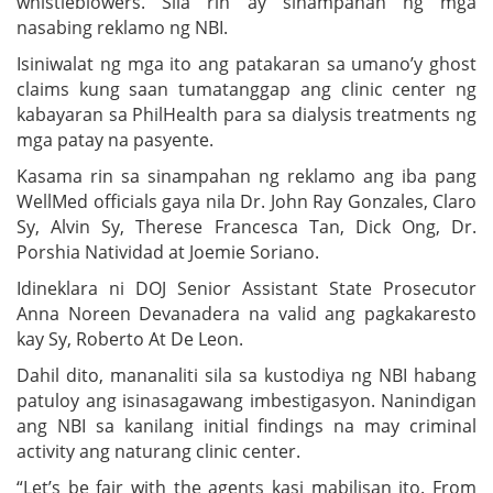
whistleblowers. Sila rin ay sinampahan ng mga
nasabing reklamo ng NBI.
Isiniwalat ng mga ito ang patakaran sa umano’y ghost
claims kung saan tumatanggap ang clinic center ng
kabayaran sa PhilHealth para sa dialysis treatments ng
mga patay na pasyente.
Kasama rin sa sinampahan ng reklamo ang iba pang
WellMed officials gaya nila Dr. John Ray Gonzales, Claro
Sy, Alvin Sy, Therese Francesca Tan, Dick Ong, Dr.
Porshia Natividad at Joemie Soriano.
Idineklara ni DOJ Senior Assistant State Prosecutor
Anna Noreen Devanadera na valid ang pagkakaresto
kay Sy, Roberto At De Leon.
Dahil dito, mananaliti sila sa kustodiya ng NBI habang
patuloy ang isinasagawang imbestigasyon. Nanindigan
ang NBI sa kanilang initial findings na may criminal
activity ang naturang clinic center.
“Let’s be fair with the agents kasi mabilisan ito. From