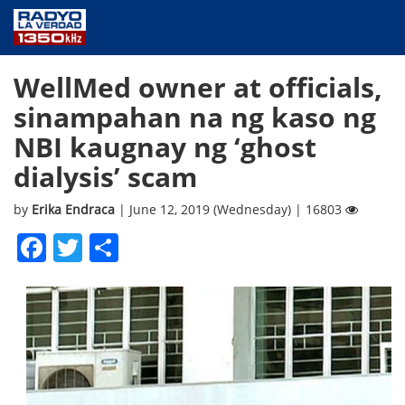
NEWS
WellMed owner at officials,
PUBLIC SERVICE
sinampahan na ng kaso ng
ANNOUNCEMENTS
NBI kaugnay ng ‘ghost
PROGRAMS
dialysis’ scam
ABOUT
CONTACT US
by
Erika Endraca
| June 12, 2019 (Wednesday) | 16803
Facebook
Twitter
Share