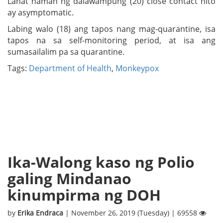
Lahat naman ng dalawampung (20) close contact nito
ay asymptomatic.
Labing walo (18) ang tapos nang mag-quarantine, isa
tapos na sa self-monitoring period, at isa ang
sumasailalim pa sa quarantine.
Tags:
Department of Health
,
Monkeypox
Ika-Walong kaso ng Polio
galing Mindanao
kinumpirma ng DOH
by
Erika Endraca
| November 26, 2019 (Tuesday) | 69558