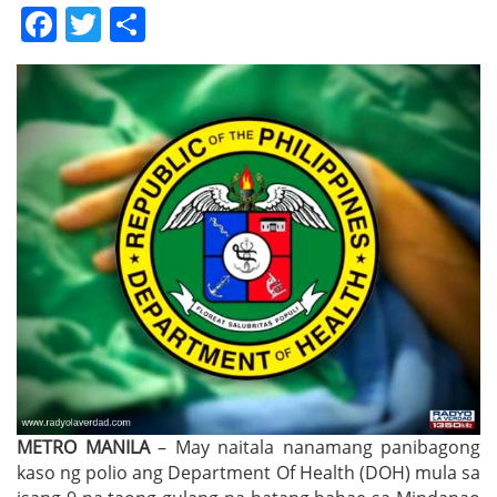
Facebook
Twitter
Share
METRO MANILA
– May naitala nanamang panibagong
kaso ng polio ang Department Of Health (DOH) mula sa