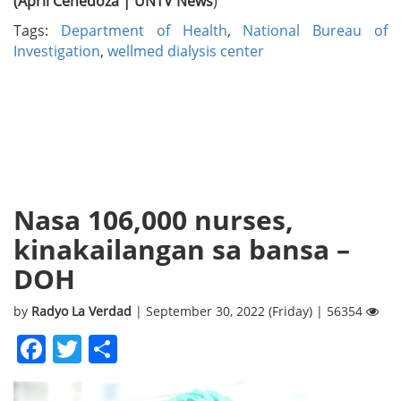
(April Cenedoza | UNTV News
)
Tags:
Department of Health
,
National Bureau of
Investigation
,
wellmed dialysis center
Nasa 106,000 nurses,
kinakailangan sa bansa –
DOH
by
Radyo La Verdad
| September 30, 2022 (Friday) | 56354
Facebook
Twitter
Share