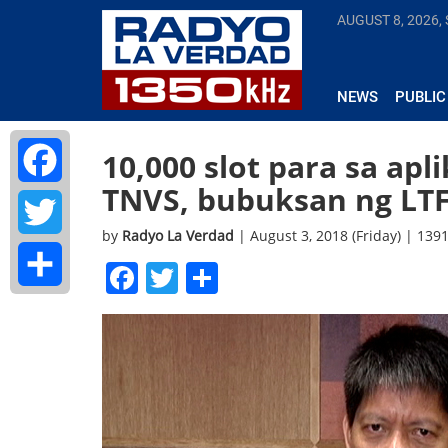
AUGUST 8, 2026,
NEWS
PUBLIC
10,000 slot para sa ap
TNVS, bubuksan ng LT
Facebook
by
Radyo La Verdad
| August 3, 2018 (Friday) | 139
Twitter
Facebook
Twitter
Share
Share