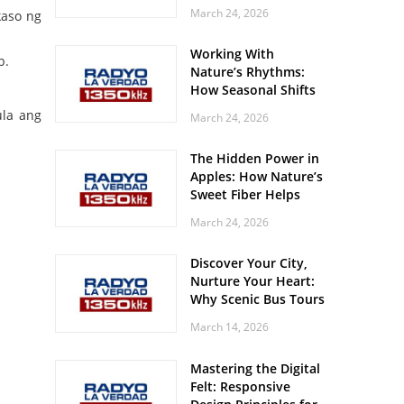
Off? Here’s What Your
March 24, 2026
kaso ng
Body Might Be
Whispering
Working With
b.
Nature’s Rhythms:
How Seasonal Shifts
Influence Your Mood
ula ang
March 24, 2026
and Vitality
The Hidden Power in
Apples: How Nature’s
Sweet Fiber Helps
Keep Your Energy
March 24, 2026
Steady and Smooth
Discover Your City,
Nurture Your Heart:
Why Scenic Bus Tours
Are a Secret Wellness
March 14, 2026
Practice
Mastering the Digital
Felt: Responsive