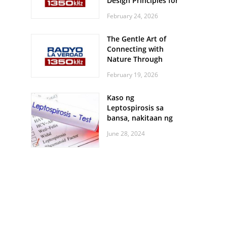
Design Principles for
Every Screen Size
February 24, 2026
The Gentle Art of
Connecting with
Nature Through
Feather Identification
February 19, 2026
Walks
Kaso ng
Leptospirosis sa
bansa, nakitaan ng
pagtaas
June 28, 2024