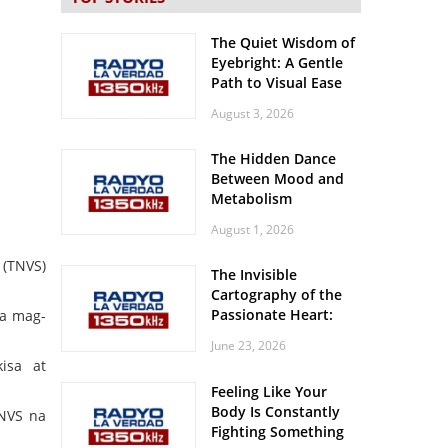
The Quiet Wisdom of
Eyebright: A Gentle
Path to Visual Ease
August 3, 2026
The Hidden Dance
Between Mood and
Metabolism
August 1, 2026
 (TNVS)
The Invisible
Cartography of the
Passionate Heart:
na mag-
Meditations on
June 23, 2026
Spatial Solitude in
isa at
the Era of the
Feeling Like Your
Roaring Stadiums
Body Is Constantly
TNVS na
Fighting Something