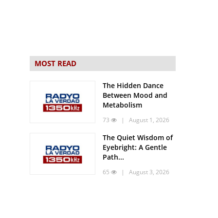
MOST READ
The Hidden Dance
Between Mood and
Metabolism
73
| August 1, 2026
The Quiet Wisdom of
Eyebright: A Gentle
Path...
65
| August 3, 2026