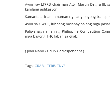
Ayon kay LTFRB chairman Atty. Martin Delgra III, 
kanilang aplikasyon.
Samantala, inamin naman ng ilang bagong transpor
Ayon sa OWTO, lubhang nasanay na ang mga pasahero
Paliwanag naman ng Philippine Competition Com
mga bagong TNC laban sa Grab.
( Joan Nano / UNTV Correspondent )
Tags:
GRAB
,
LTFRB
,
TNVS