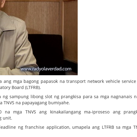
a ang mga bagong papasok na transport network vehicle service
atory Board (LTFRB).
 ng sampung libong slot ng prangkisa para sa mga nagnanais 
mga TNVS na papayagang bumiyahe.
00 na mga TNVS ang kinakailangang ma-iproseso ang prangk
 unit.
eadline ng franchise application, umapela ang LTFRB sa mga 