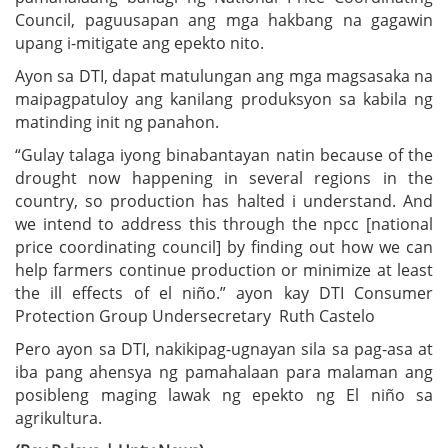
Council, paguusapan ang mga hakbang na gagawin
upang i-mitigate ang epekto nito.
Ayon sa DTI, dapat matulungan ang mga magsasaka na
maipagpatuloy ang kanilang produksyon sa kabila ng
matinding init ng panahon.
“Gulay talaga iyong binabantayan natin because of the
drought now happening in several regions in the
country, so production has halted i understand. And
we intend to address this through the npcc [national
price coordinating council] by finding out how we can
help farmers continue production or minimize at least
the ill effects of el niño.” ayon kay DTI Consumer
Protection Group Undersecretary Ruth Castelo
Pero ayon sa DTI, nakikipag-ugnayan sila sa pag-asa at
iba pang ahensya ng pamahalaan para malaman ang
posibleng maging lawak ng epekto ng El niño sa
agrikultura.