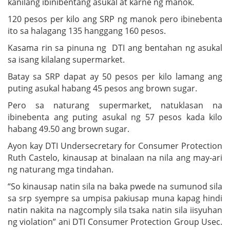
kanilang ibinibentang asukal at karne ng manok.
120 pesos per kilo ang SRP ng manok pero ibinebenta
ito sa halagang 135 hanggang 160 pesos.
Kasama rin sa pinuna ng DTI ang bentahan ng asukal
sa isang kilalang supermarket.
Batay sa SRP dapat ay 50 pesos per kilo lamang ang
puting asukal habang 45 pesos ang brown sugar.
Pero sa naturang supermarket, natuklasan na
ibinebenta ang puting asukal ng 57 pesos kada kilo
habang 49.50 ang brown sugar.
Ayon kay DTI Undersecretary for Consumer Protection
Ruth Castelo, kinausap at binalaan na nila ang may-ari
ng naturang mga tindahan.
“So kinausap natin sila na baka pwede na sumunod sila
sa srp syempre sa umpisa pakiusap muna kapag hindi
natin nakita na nagcomply sila tsaka natin sila iisyuhan
ng violation” ani DTI Consumer Protection Group Usec.