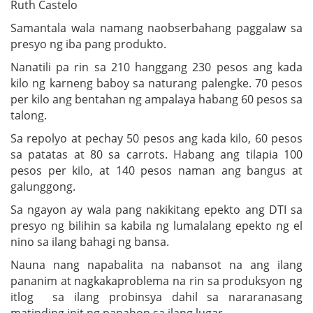
Ruth Castelo
Samantala wala namang naobserbahang paggalaw sa
presyo ng iba pang produkto.
Nanatili pa rin sa 210 hanggang 230 pesos ang kada
kilo ng karneng baboy sa naturang palengke. 70 pesos
per kilo ang bentahan ng ampalaya habang 60 pesos sa
talong.
Sa repolyo at pechay 50 pesos ang kada kilo, 60 pesos
sa patatas at 80 sa carrots. Habang ang tilapia 100
pesos per kilo, at 140 pesos naman ang bangus at
galunggong.
Sa ngayon ay wala pang nakikitang epekto ang DTI sa
presyo ng bilihin sa kabila ng lumalalang epekto ng el
nino sa ilang bahagi ng bansa.
Nauna nang napabalita na nabansot na ang ilang
pananim at nagkakaproblema na rin sa produksyon ng
itlog sa ilang probinsya dahil sa nararanasang
matinding init ng panahon sa ilang lugar.