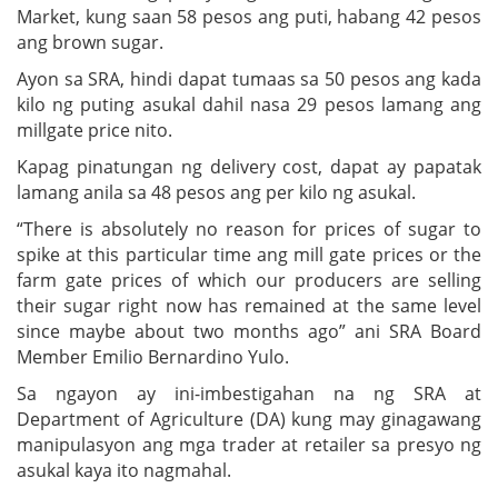
Market, kung saan 58 pesos ang puti, habang 42 pesos
ang brown sugar.
Ayon sa SRA, hindi dapat tumaas sa 50 pesos ang kada
kilo ng puting asukal dahil nasa 29 pesos lamang ang
millgate price nito.
Kapag pinatungan ng delivery cost, dapat ay papatak
lamang anila sa 48 pesos ang per kilo ng asukal.
“There is absolutely no reason for prices of sugar to
spike at this particular time ang mill gate prices or the
farm gate prices of which our producers are selling
their sugar right now has remained at the same level
since maybe about two months ago” ani SRA Board
Member Emilio Bernardino Yulo.
Sa ngayon ay ini-imbestigahan na ng SRA at
Department of Agriculture (DA) kung may ginagawang
manipulasyon ang mga trader at retailer sa presyo ng
asukal kaya ito nagmahal.