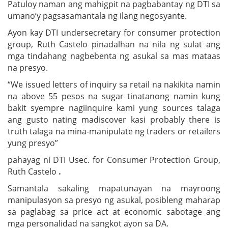
Patuloy naman ang mahigpit na pagbabantay ng DTI sa
umano’y pagsasamantala ng ilang negosyante.
Ayon kay DTI undersecretary for consumer protection
group, Ruth Castelo pinadalhan na nila ng sulat ang
mga tindahang nagbebenta ng asukal sa mas mataas
na presyo.
“We issued letters of inquiry sa retail na nakikita namin
na above 55 pesos na sugar tinatanong namin kung
bakit syempre nagiinquire kami yung sources talaga
ang gusto nating madiscover kasi probably there is
truth talaga na mina-manipulate ng traders or retailers
yung presyo”
pahayag ni DTI Usec. for Consumer Protection Group,
Ruth Castelo
.
Samantala sakaling mapatunayan na mayroong
manipulasyon sa presyo ng asukal, posibleng maharap
sa paglabag sa price act at economic sabotage ang
mga personalidad na sangkot ayon sa DA.