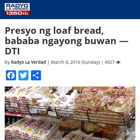
NEWS
Presyo ng loaf bread,
PUBLIC SERVICE
bababa ngayong buwan —
ANNOUNCEMENTS
DTI
PROGRAMS
ABOUT
by
Radyo La Verdad
| March 6, 2016 (Sunday) | 4927
CONTACT US
Facebook
Twitter
Share