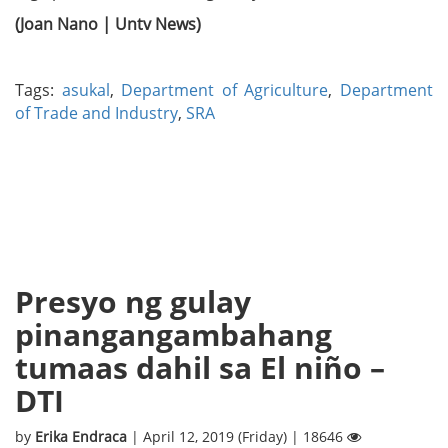
(Joan Nano | Untv News)
Tags:
asukal
,
Department of Agriculture
,
Department
of Trade and Industry
,
SRA
Presyo ng gulay
pinangangambahang
tumaas dahil sa El niño –
DTI
by
Erika Endraca
| April 12, 2019 (Friday) | 18646