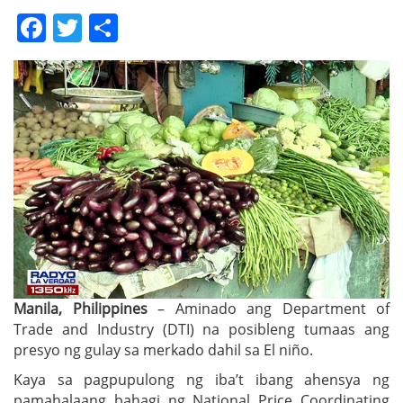
Facebook
Twitter
Share
Manila, Philippines
– Aminado ang Department of
Trade and Industry (DTI) na posibleng tumaas ang
presyo ng gulay sa merkado dahil sa El niño.
Kaya sa pagpupulong ng iba’t ibang ahensya ng
pamahalaang bahagi ng National Price Coordinating