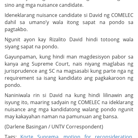
sino ang mga nuisance candidate.
Ideneklarang nuisance candidate si David ng COMELEC
dahil sa umano’y wala itong sapat na pondo sa
pagtakbo.
Ngunit ayon kay Rizalito David hindi totoong wala
siyang sapat na pondo.
Gayunpaman, kung hindi man magdesisyon pabor sa
kanya ang Supreme Court, nais niyang maglabas ng
jurisprudence ang SC na magsasabi kung parte nga ng
requirement sa isang kandidato ang pagkakaroon ng
pondo.
Naniniwala rin si David na kung hindi lilinawin ang
isyung ito, maaring sadyain ng COMELEC na ideklarang
nuisance ang mga kandidatong walang pondo ngunit
may kakayahan naman na pamunuan ang bansa.
(Darlene Basingan / UNTV Correspondent)
Tags:
Korte Suprema
,
motion for reconsideration
,