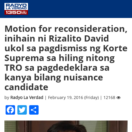
NEWS
Motion for reconsideration,
PUBLIC SERVICE
inihain ni Rizalito David
ANNOUNCEMENTS
ukol sa pagdismiss ng Korte
PROGRAMS
Suprema sa hiling nitong
ABOUT
TRO sa pagdedeklara sa
CONTACT US
kanya bilang nuisance
candidate
by
Radyo La Verdad
| February 19, 2016 (Friday) | 12168
Facebook
Twitter
Share