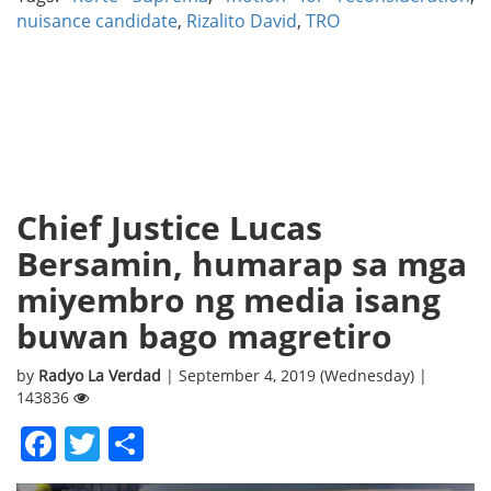
nuisance candidate
,
Rizalito David
,
TRO
Chief Justice Lucas
Bersamin, humarap sa mga
miyembro ng media isang
buwan bago magretiro
by
Radyo La Verdad
| September 4, 2019 (Wednesday) |
143836
Facebook
Twitter
Share