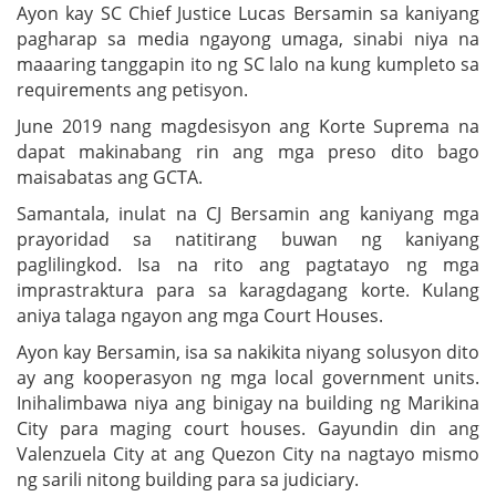
Ayon kay SC Chief Justice Lucas Bersamin sa kaniyang
pagharap sa media ngayong umaga, sinabi niya na
maaaring tanggapin ito ng SC lalo na kung kumpleto sa
requirements ang petisyon.
June 2019 nang magdesisyon ang Korte Suprema na
dapat makinabang rin ang mga preso dito bago
maisabatas ang GCTA.
Samantala, inulat na CJ Bersamin ang kaniyang mga
prayoridad sa natitirang buwan ng kaniyang
paglilingkod. Isa na rito ang pagtatayo ng mga
imprastraktura para sa karagdagang korte. Kulang
aniya talaga ngayon ang mga Court Houses.
Ayon kay Bersamin, isa sa nakikita niyang solusyon dito
ay ang kooperasyon ng mga local government units.
Inihalimbawa niya ang binigay na building ng Marikina
City para maging court houses. Gayundin din ang
Valenzuela City at ang Quezon City na nagtayo mismo
ng sarili nitong building para sa judiciary.