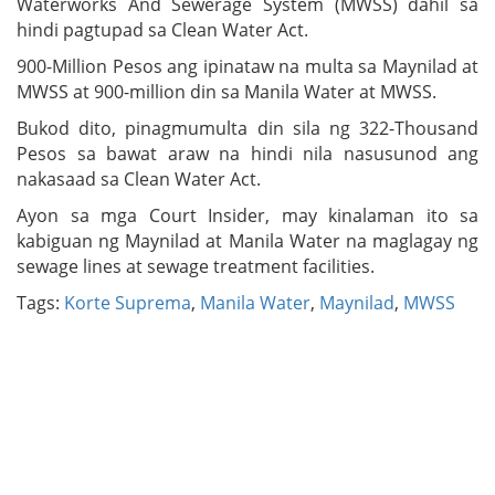
Waterworks And Sewerage System (MWSS) dahil sa
hindi pagtupad sa Clean Water Act.
900-Million Pesos ang ipinataw na multa sa Maynilad at
MWSS at 900-million din sa Manila Water at MWSS.
Bukod dito, pinagmumulta din sila ng 322-Thousand
Pesos sa bawat araw na hindi nila nasusunod ang
nakasaad sa Clean Water Act.
Ayon sa mga Court Insider, may kinalaman ito sa
kabiguan ng Maynilad at Manila Water na maglagay ng
sewage lines at sewage treatment facilities.
Tags:
Korte Suprema
,
Manila Water
,
Maynilad
,
MWSS