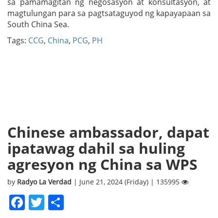
sa pamamagitan ng negosasyon at konsultasyon, at
magtulungan para sa pagtsataguyod ng kapayapaan sa
South China Sea.
Tags:
CCG
,
China
,
PCG
,
PH
Chinese ambassador, dapat
ipatawag dahil sa huling
agresyon ng China sa WPS
by
Radyo La Verdad
| June 21, 2024 (Friday) | 135995
Facebook
Twitter
Share