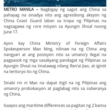
METRO MANILA –
Nagbigay ng sagot ang China sa
pahayag na sinadya nito ang agresibong aksyon ng
China Coast Guard laban sa tropa ng Pilipinas na
nagsagawa ng rore misyon sa Ayungin Shoal noong
June 17.
Ayon kay China Ministry of Foreign Affairs
Spokesperson Mao Ning, nilinaw na ng China ang
nangyari at ang posisyon nito sa umano’y ilegal na
pagpasok ng mga sasakyang pandagat ng Pilipinas sa
Ayungin Shoal na tinatawag nilang Ren’ai Jiao, at iginiit
na teritoryo ito ng China.
Sinabi rin ni Mao na dapat itigil na ng Pilipinas ang
umano’y probokasyon at paglabag nito sa soberanya
ng China,
Isaayos ang maritime differences sa pagitan ng 2 bansa