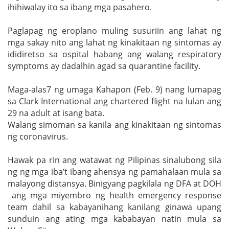
ihihiwalay ito sa ibang mga pasahero.
Paglapag ng eroplano muling susuriin ang lahat ng
mga sakay nito ang lahat ng kinakitaan ng sintomas ay
ididiretso sa ospital habang ang walang respiratory
symptoms ay dadalhin agad sa quarantine facility.
Maga-alas7 ng umaga Kahapon (Feb. 9) nang lumapag
sa Clark International ang chartered flight na lulan ang
29 na adult at isang bata.
Walang simoman sa kanila ang kinakitaan ng sintomas
ng coronavirus.
Hawak pa rin ang watawat ng Pilipinas sinalubong sila
ng ng mga iba’t ibang ahensya ng pamahalaan mula sa
malayong distansya. Binigyang pagkilala ng DFA at DOH
ang mga miyembro ng health emergency response
team dahil sa kabayanihang kanilang ginawa upang
sunduin ang ating mga kababayan natin mula sa