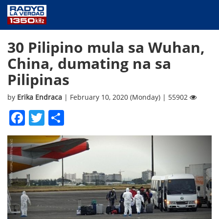
NEWS
30 Pilipino mula sa Wuhan,
PUBLIC SERVICE
China, dumating na sa
ANNOUNCEMENTS
Pilipinas
PROGRAMS
ABOUT
by
Erika Endraca
| February 10, 2020 (Monday) | 55902
CONTACT US
Facebook
Twitter
Share