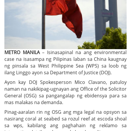
METRO MANILA
– Isinasapinal na ang environmental
case na isasampa ng Pilipinas laban sa China kaugnay
ng pinsala sa West Philippine Sea (WPS) sa loob ng
ilang Linggo ayon sa Department of Justice (DOJ).
Ayon kay DOJ Spokesperson Mico Clavano, patuloy
naman na nakikipag-ugnayan ang Office of the Solicitor
General (OSG) sa pangangalap ng ebidensya para sa
mas malakas na demanda.
Pinag-aaralan rin ng OSG ang mga legal na opsyon sa
nasirang coral at seabed sa rozul reef at escoda shoal
sa wps, kabilang ang paghahain ng reklamo sa