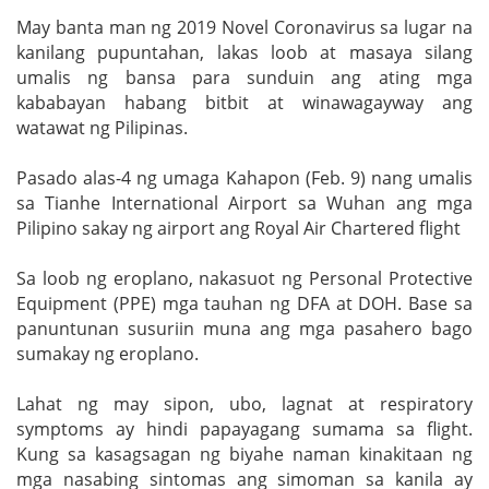
May banta man ng 2019 Novel Coronavirus sa lugar na
kanilang pupuntahan, lakas loob at masaya silang
umalis ng bansa para sunduin ang ating mga
kababayan habang bitbit at winawagayway ang
watawat ng Pilipinas.
Pasado alas-4 ng umaga Kahapon (Feb. 9) nang umalis
sa Tianhe International Airport sa Wuhan ang mga
Pilipino sakay ng airport ang Royal Air Chartered flight
Sa loob ng eroplano, nakasuot ng Personal Protective
Equipment (PPE) mga tauhan ng DFA at DOH. Base sa
panuntunan susuriin muna ang mga pasahero bago
sumakay ng eroplano.
Lahat ng may sipon, ubo, lagnat at respiratory
symptoms ay hindi papayagang sumama sa flight.
Kung sa kasagsagan ng biyahe naman kinakitaan ng
mga nasabing sintomas ang simoman sa kanila ay