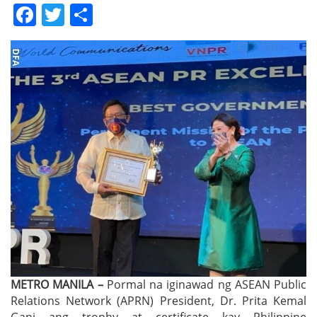
Facebook
Twitter
Share
METRO MANILA –
Pormal na iginawad ng ASEAN Public
Relations Network (APRN) President, Dr. Prita Kemal
Gani ang trophy at certificate kay Philippine