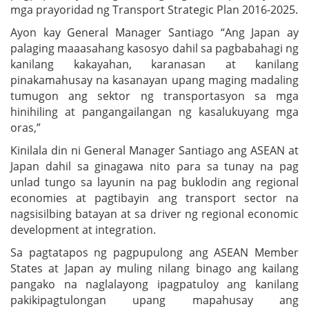
mga prayoridad ng Transport Strategic Plan 2016-2025.
Ayon kay General Manager Santiago “Ang Japan ay
palaging maaasahang kasosyo dahil sa pagbabahagi ng
kanilang kakayahan, karanasan at kanilang
pinakamahusay na kasanayan upang maging madaling
tumugon ang sektor ng transportasyon sa mga
hinihiling at pangangailangan ng kasalukuyang mga
oras,”
Kinilala din ni General Manager Santiago ang ASEAN at
Japan dahil sa ginagawa nito para sa tunay na pag
unlad tungo sa layunin na pag buklodin ang regional
economies at pagtibayin ang transport sector na
nagsisilbing batayan at sa driver ng regional economic
development at integration.
Sa pagtatapos ng pagpupulong ang ASEAN Member
States at Japan ay muling nilang binago ang kailang
pangako na naglalayong ipagpatuloy ang kanilang
pakikipagtulongan upang mapahusay ang