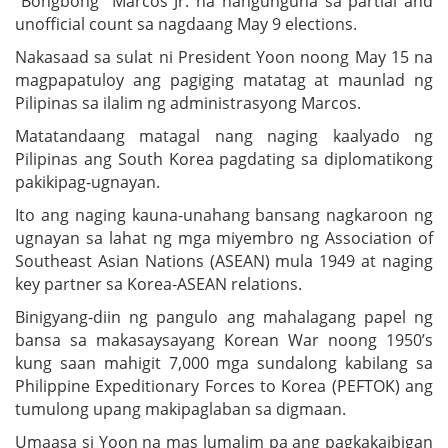
“Bongbong” Marcos Jr. na nangunguna sa partial and
unofficial count sa nagdaang May 9 elections.
Nakasaad sa sulat ni President Yoon noong May 15 na
magpapatuloy ang pagiging matatag at maunlad ng
Pilipinas sa ilalim ng administrasyong Marcos.
Matatandaang matagal nang naging kaalyado ng
Pilipinas ang South Korea pagdating sa diplomatikong
pakikipag-ugnayan.
Ito ang naging kauna-unahang bansang nagkaroon ng
ugnayan sa lahat ng mga miyembro ng Association of
Southeast Asian Nations (ASEAN) mula 1949 at naging
key partner sa Korea-ASEAN relations.
Binigyang-diin ng pangulo ang mahalagang papel ng
bansa sa makasaysayang Korean War noong 1950’s
kung saan mahigit 7,000 mga sundalong kabilang sa
Philippine Expeditionary Forces to Korea (PEFTOK) ang
tumulong upang makipaglaban sa digmaan.
Umaasa si Yoon na mas lumalim pa ang pagkakaibigan