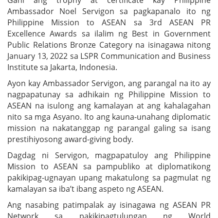
Ambassador Noel Servigon sa pagkapanalo ito ng
Philippine Mission to ASEAN sa 3rd ASEAN PR
Excellence Awards sa ilalim ng Best in Government
Public Relations Bronze Category na isinagawa nitong
January 13, 2022 sa LSPR Communication and Business
Institute sa Jakarta, Indonesia.
Ayon kay Ambassador Servigon, ang parangal na ito ay
nagpapatunay sa adhikain ng Philippine Mission to
ASEAN na isulong ang kamalayan at ang kahalagahan
nito sa mga Asyano. Ito ang kauna-unahang diplomatic
mission na nakatanggap ng parangal galing sa isang
prestihiyosong award-giving body.
Dagdag ni Servigon, magpapatuloy ang Philippine
Mission to ASEAN sa pampubliko at diplomatikong
pakikipag-ugnayan upang makatulong sa pagmulat ng
kamalayan sa iba’t ibang aspeto ng ASEAN.
Ang nasabing patimpalak ay isinagawa ng ASEAN PR
Network sa pakikipagtulungan ng World