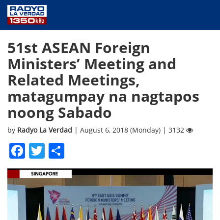
NEWS
51st ASEAN Foreign
PUBLIC SERVICE
Ministers’ Meeting and
ANNOUNCEMENTS
Related Meetings,
PROGRAMS
matagumpay na nagtapos
ABOUT
noong Sabado
CONTACT US
by
Radyo La Verdad
| August 6, 2018 (Monday) | 3132
Facebook
Twitter
Share