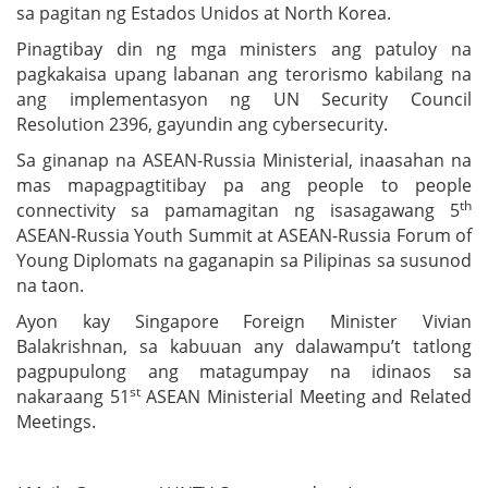
sa pagitan ng Estados Unidos at North Korea.
Pinagtibay din ng mga ministers ang patuloy na
pagkakaisa upang labanan ang terorismo kabilang na
ang implementasyon ng UN Security Council
Resolution 2396, gayundin ang cybersecurity.
Sa ginanap na ASEAN-Russia Ministerial, inaasahan na
mas mapagpagtitibay pa ang people to people
th
connectivity sa pamamagitan ng isasagawang 5
ASEAN-Russia Youth Summit at ASEAN-Russia Forum of
Young Diplomats na gaganapin sa Pilipinas sa susunod
na taon.
Ayon kay Singapore Foreign Minister Vivian
Balakrishnan, sa kabuuan any dalawampu’t tatlong
pagpupulong ang matagumpay na idinaos sa
st
nakaraang 51
ASEAN Ministerial Meeting and Related
Meetings.