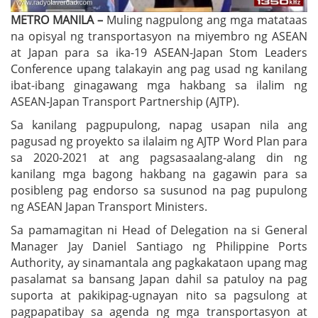
METRO MANILA –
Muling nagpulong ang mga matataas
na opisyal ng transportasyon na miyembro ng ASEAN
at Japan para sa ika-19 ASEAN-Japan Stom Leaders
Conference upang talakayin ang pag usad ng kanilang
ibat-ibang ginagawang mga hakbang sa ilalim ng
ASEAN-Japan Transport Partnership (AJTP).
Sa kanilang pagpupulong, napag usapan nila ang
pagusad ng proyekto sa ilalaim ng AJTP Word Plan para
sa 2020-2021 at ang pagsasaalang-alang din ng
kanilang mga bagong hakbang na gagawin para sa
posibleng pag endorso sa susunod na pag pupulong
ng ASEAN Japan Transport Ministers.
Sa pamamagitan ni Head of Delegation na si General
Manager Jay Daniel Santiago ng Philippine Ports
Authority, ay sinamantala ang pagkakataon upang mag
pasalamat sa bansang Japan dahil sa patuloy na pag
suporta at pakikipag-ugnayan nito sa pagsulong at
pagpapatibay sa agenda ng mga transportasyon at