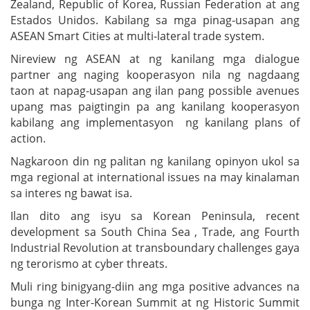
Zealand, Republic of Korea, Russian Federation at ang
Estados Unidos. Kabilang sa mga pinag-usapan ang
ASEAN Smart Cities at multi-lateral trade system.
Nireview ng ASEAN at ng kanilang mga dialogue
partner ang naging kooperasyon nila ng nagdaang
taon at napag-usapan ang ilan pang possible avenues
upang mas paigtingin pa ang kanilang kooperasyon
kabilang ang implementasyon ng kanilang plans of
action.
Nagkaroon din ng palitan ng kanilang opinyon ukol sa
mga regional at international issues na may kinalaman
sa interes ng bawat isa.
Ilan dito ang isyu sa Korean Peninsula, recent
development sa South China Sea , Trade, ang Fourth
Industrial Revolution at transboundary challenges gaya
ng terorismo at cyber threats.
Muli ring binigyang-diin ang mga positive advances na
bunga ng Inter-Korean Summit at ng Historic Summit