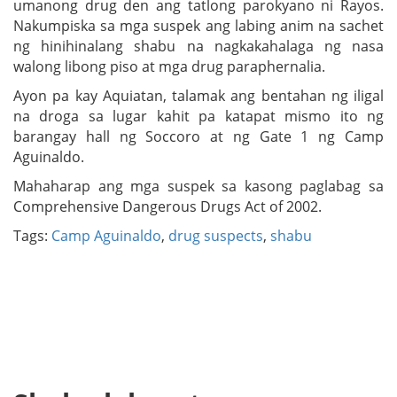
umanong drug den ang tatlong parokyano ni Rayos.
Nakumpiska sa mga suspek ang labing anim na sachet
ng hinihinalang shabu na nagkakahalaga ng nasa
walong libong piso at mga drug paraphernalia.
Ayon pa kay Aquiatan, talamak ang bentahan ng iligal
na droga sa lugar kahit pa katapat mismo ito ng
barangay hall ng Soccoro at ng Gate 1 ng Camp
Aguinaldo.
Mahaharap ang mga suspek sa kasong paglabag sa
Comprehensive Dangerous Drugs Act of 2002.
Tags:
Camp Aguinaldo
,
drug suspects
,
shabu