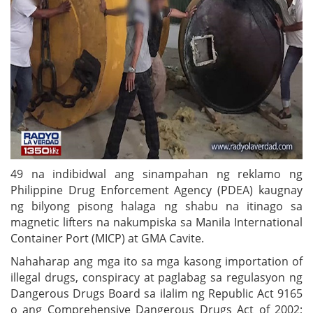
49 na indibidwal ang sinampahan ng reklamo ng
Philippine Drug Enforcement Agency (PDEA) kaugnay
ng bilyong pisong halaga ng shabu na itinago sa
magnetic lifters na nakumpiska sa Manila International
Container Port (MICP) at GMA Cavite.
Nahaharap ang mga ito sa mga kasong importation of
illegal drugs, conspiracy at paglabag sa regulasyon ng
Dangerous Drugs Board sa ilalim ng Republic Act 9165
o ang Comprehensive Dangerous Drugs Act of 2002;