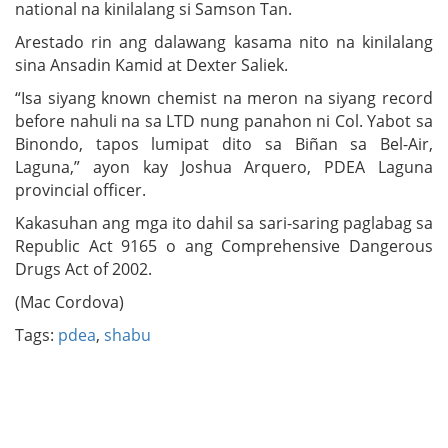
national na kinilalang si Samson Tan.
Arestado rin ang dalawang kasama nito na kinilalang
sina Ansadin Kamid at Dexter Saliek.
“Isa siyang known chemist na meron na siyang record
before nahuli na sa LTD nung panahon ni Col. Yabot sa
Binondo, tapos lumipat dito sa Biñan sa Bel-Air,
Laguna,” ayon kay Joshua Arquero, PDEA Laguna
provincial officer.
Kakasuhan ang mga ito dahil sa sari-saring paglabag sa
Republic Act 9165 o ang Comprehensive Dangerous
Drugs Act of 2002.
(Mac Cordova)
Tags:
pdea
,
shabu