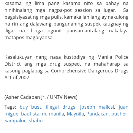
kasama ng lima pang kasama nito sa bahay na
hinihinalang mga nagpa-pot session sa lugar. Sa
pagsisiyasat ng mga pulis, kamakailan lang ay nakulong
na rin ang dalawang pangunahing suspek kaugnay ng
iligal na droga ngunit pansamantalang nakalaya
matapos magpiyansa.
Kasalukuyan nang nasa kustodiya ng Manila Police
District ang mga drug suspect na mahaharap sa
kasong paglabag sa Comprehensive Dangerous Drugs
Act of 2002.
(Asher Cadapan Jr. / UNTV News)
Tags:
buy bust
,
illegal drugs
,
joseph malicsi
,
juan
miguel bautista
,
m
,
manila
,
Maynila
,
Pandacan
,
pusher
,
Sampaloc
,
shabu