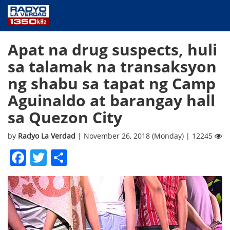
NEWS
Apat na drug suspects, huli
PUBLIC SERVICE
sa talamak na transaksyon
ANNOUNCEMENTS
ng shabu sa tapat ng Camp
PROGRAMS
Aguinaldo at barangay hall
ABOUT
sa Quezon City
CONTACT US
by
Radyo La Verdad
| November 26, 2018 (Monday) | 12245
Facebook
Twitter
Share