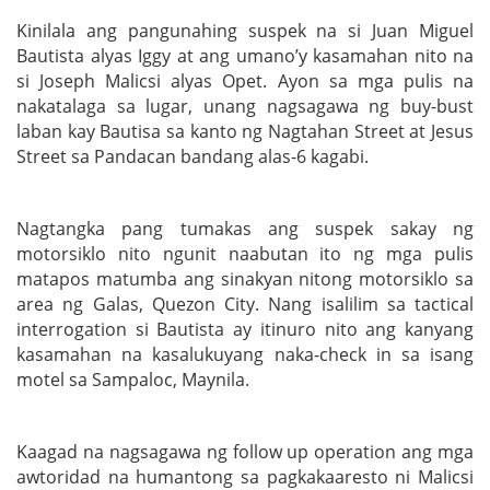
Kinilala ang pangunahing suspek na si Juan Miguel
Bautista alyas Iggy at ang umano’y kasamahan nito na
si Joseph Malicsi alyas Opet. Ayon sa mga pulis na
nakatalaga sa lugar, unang nagsagawa ng buy-bust
laban kay Bautisa sa kanto ng Nagtahan Street at Jesus
Street sa Pandacan bandang alas-6 kagabi.
Nagtangka pang tumakas ang suspek sakay ng
motorsiklo nito ngunit naabutan ito ng mga pulis
matapos matumba ang sinakyan nitong motorsiklo sa
area ng Galas, Quezon City. Nang isalilim sa tactical
interrogation si Bautista ay itinuro nito ang kanyang
kasamahan na kasalukuyang naka-check in sa isang
motel sa Sampaloc, Maynila.
Kaagad na nagsagawa ng follow up operation ang mga
awtoridad na humantong sa pagkakaaresto ni Malicsi