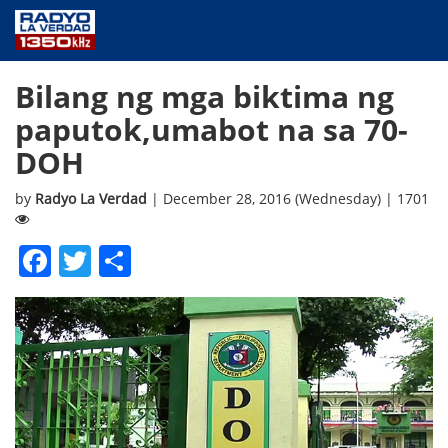
NEWS
Bilang ng mga biktima ng
PUBLIC SERVICE
paputok,umabot na sa 70-
ANNOUNCEMENTS
DOH
PROGRAMS
ABOUT
by
Radyo La Verdad
| December 28, 2016 (Wednesday) | 1701
CONTACT US
Facebook
Twitter
Share