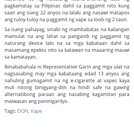
pagkamatay sa Pilipinas dahil sa paggamit nito kung
saan ang isang 22 anyos na lalaki ang nasawi matapos
ang tuloy-tuloy na paggamit ng vape sa loob ng 2 taon.
Sa isang pahayag, sinabi ng mambabatas na kailangan
mamulat na ang lahat sa panganib ng paggamit ng
naturang device lalo na sa mga kabataan dahil sa
masamang epekto nito sa katawan na maaaring mauwi
sa kamatayan.
Ikinababahala ni Representative Garin ang mga ulat na
nagsasabing may mga kabataang edad 13 anyos ang
nahuling gumagamit na ng e-cigarette at vapes kaya
muli nitong binigyang-diin na hindi safe na gawing
alternatibong paraan ang nasabing kagamitan para
maiwasan ang paninigarilyo.
Tags:
DOH
,
Vape