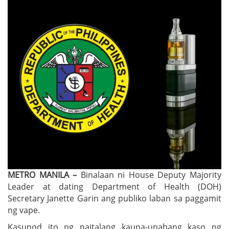
METRO MANILA –
Binalaan ni House Deputy Majority
Leader at dating Department of Health (DOH)
Secretary Janette Garin ang publiko laban sa paggamit
ng vape.
Kasunod ito ng naitalang kauna-unahang kaso ng