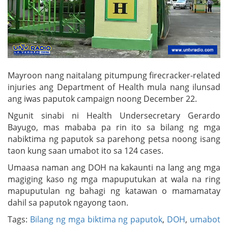
Mayroon nang naitalang pitumpung firecracker-related
injuries ang Department of Health mula nang ilunsad
ang iwas paputok campaign noong December 22.
Ngunit sinabi ni Health Undersecretary Gerardo
Bayugo, mas mababa pa rin ito sa bilang ng mga
nabiktima ng paputok sa parehong petsa noong isang
taon kung saan umabot ito sa 124 cases.
Umaasa naman ang DOH na kakaunti na lang ang mga
magiging kaso ng mga mapuputukan at wala na ring
mapuputulan ng bahagi ng katawan o mamamatay
dahil sa paputok ngayong taon.
Tags:
Bilang ng mga biktima ng paputok
,
DOH
,
umabot