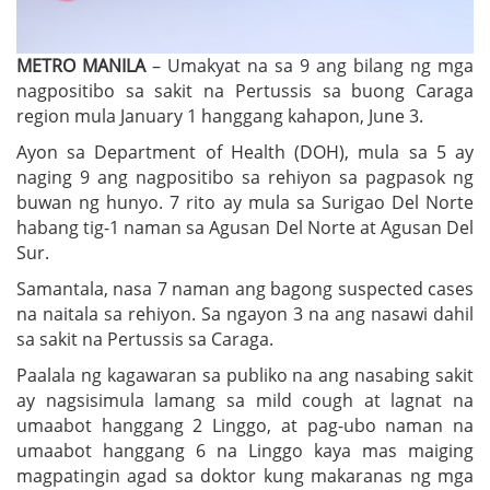
METRO MANILA
– Umakyat na sa 9 ang bilang ng mga
nagpositibo sa sakit na Pertussis sa buong Caraga
region mula January 1 hanggang kahapon, June 3.
Ayon sa Department of Health (DOH), mula sa 5 ay
naging 9 ang nagpositibo sa rehiyon sa pagpasok ng
buwan ng hunyo. 7 rito ay mula sa Surigao Del Norte
habang tig-1 naman sa Agusan Del Norte at Agusan Del
Sur.
Samantala, nasa 7 naman ang bagong suspected cases
na naitala sa rehiyon. Sa ngayon 3 na ang nasawi dahil
sa sakit na Pertussis sa Caraga.
Paalala ng kagawaran sa publiko na ang nasabing sakit
ay nagsisimula lamang sa mild cough at lagnat na
umaabot hanggang 2 Linggo, at pag-ubo naman na
umaabot hanggang 6 na Linggo kaya mas maiging
magpatingin agad sa doktor kung makaranas ng mga