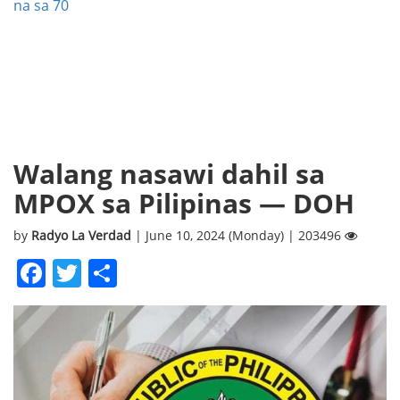
na sa 70
Walang nasawi dahil sa
MPOX sa Pilipinas — DOH
by
Radyo La Verdad
| June 10, 2024 (Monday) | 203496
Facebook
Twitter
Share