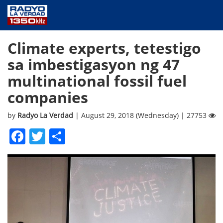
NEWS
Climate experts, tetestigo
PUBLIC SERVICE
sa imbestigasyon ng 47
ANNOUNCEMENTS
multinational fossil fuel
PROGRAMS
companies
ABOUT
CONTACT US
by
Radyo La Verdad
| August 29, 2018 (Wednesday) | 27753
Facebook
Twitter
Share