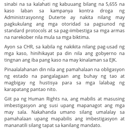
sinabi na sa kalahati ng kabuuang bilang na 5,655 na
kaso laban sa kampanya kontra droga ng
Administrasyonng Duterte ay nakita nilang may
pagkukulang ang mga otoridad sa pagsunod ng
standard protocols at sa pag-iimbestiga sa mga armas
na narekober nila mula sa mga biktima.
Ayon sa CHR, sa kabila ng nakikita nilang pag-usad ng
mga kaso, hinihikayat pa din nila ang gobyerno na
tingnan ang iba pang kaso na may kinalaman sa EJK.
Pinaalalahanan din nila ang pamahalaan na obligasyon
ng estado na pangalagaan ang buhay ng tao at
magbigay ng hustisya para sa mga lalabag ng
karapatang pantao nito.
Giit pa ng Human Rights na, ang mabilis at masusing
imbestigasyon ang susi upang mapanagot ang mga
may sala. Nakahanda umano silang umalalay sa
pamahalaan upang mapabilis ang imbestigasyon at
mananatili silang tapat sa kanilang mandato.