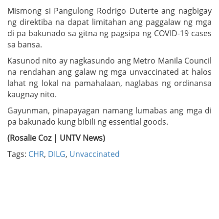
Mismong si Pangulong Rodrigo Duterte ang nagbigay
ng direktiba na dapat limitahan ang paggalaw ng mga
di pa bakunado sa gitna ng pagsipa ng COVID-19 cases
sa bansa.
Kasunod nito ay nagkasundo ang Metro Manila Council
na rendahan ang galaw ng mga unvaccinated at halos
lahat ng lokal na pamahalaan, naglabas ng ordinansa
kaugnay nito.
Gayunman, pinapayagan namang lumabas ang mga di
pa bakunado kung bibili ng essential goods.
(Rosalie Coz | UNTV News)
Tags:
CHR
,
DILG
,
Unvaccinated