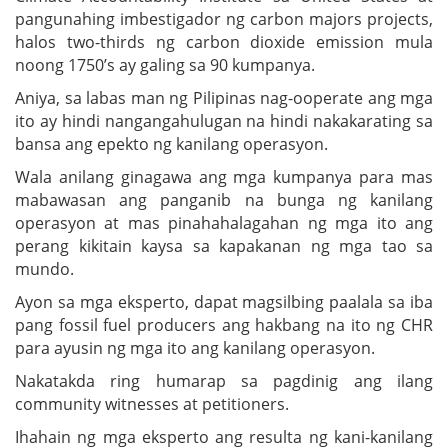
pangunahing imbestigador ng carbon majors projects,
halos two-thirds ng carbon dioxide emission mula
noong 1750’s ay galing sa 90 kumpanya.
Aniya, sa labas man ng Pilipinas nag-ooperate ang mga
ito ay hindi nangangahulugan na hindi nakakarating sa
bansa ang epekto ng kanilang operasyon.
Wala anilang ginagawa ang mga kumpanya para mas
mabawasan ang panganib na bunga ng kanilang
operasyon at mas pinahahalagahan ng mga ito ang
perang kikitain kaysa sa kapakanan ng mga tao sa
mundo.
Ayon sa mga eksperto, dapat magsilbing paalala sa iba
pang fossil fuel producers ang hakbang na ito ng CHR
para ayusin ng mga ito ang kanilang operasyon.
Nakatakda ring humarap sa pagdinig ang ilang
community witnesses at petitioners.
Ihahain ng mga eksperto ang resulta ng kani-kanilang