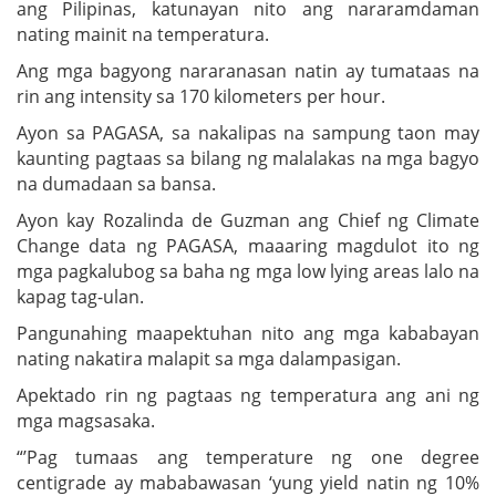
ang Pilipinas, katunayan nito ang nararamdaman
nating mainit na temperatura.
Ang mga bagyong nararanasan natin ay tumataas na
rin ang intensity sa 170 kilometers per hour.
Ayon sa PAGASA, sa nakalipas na sampung taon may
kaunting pagtaas sa bilang ng malalakas na mga bagyo
na dumadaan sa bansa.
Ayon kay Rozalinda de Guzman ang Chief ng Climate
Change data ng PAGASA, maaaring magdulot ito ng
mga pagkalubog sa baha ng mga low lying areas lalo na
kapag tag-ulan.
Pangunahing maapektuhan nito ang mga kababayan
nating nakatira malapit sa mga dalampasigan.
Apektado rin ng pagtaas ng temperatura ang ani ng
mga magsasaka.
“’Pag tumaas ang temperature ng one degree
centigrade ay mababawasan ‘yung yield natin ng 10%