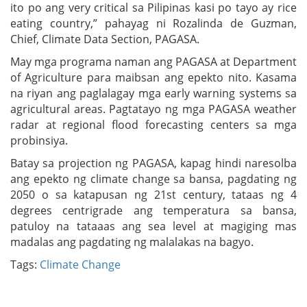
ito po ang very critical sa Pilipinas kasi po tayo ay rice
eating country,” pahayag ni Rozalinda de Guzman,
Chief, Climate Data Section, PAGASA.
May mga programa naman ang PAGASA at Department
of Agriculture para maibsan ang epekto nito. Kasama
na riyan ang paglalagay mga early warning systems sa
agricultural areas. Pagtatayo ng mga PAGASA weather
radar at regional flood forecasting centers sa mga
probinsiya.
Batay sa projection ng PAGASA, kapag hindi naresolba
ang epekto ng climate change sa bansa, pagdating ng
2050 o sa katapusan ng 21st century, tataas ng 4
degrees centrigrade ang temperatura sa bansa,
patuloy na tataaas ang sea level at magiging mas
madalas ang pagdating ng malalakas na bagyo.
Tags:
Climate Change