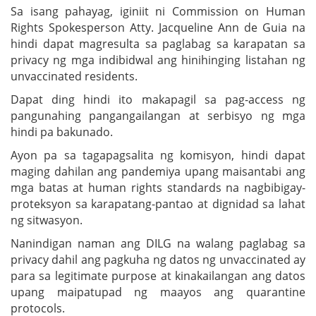
Sa isang pahayag, iginiit ni Commission on Human
Rights Spokesperson Atty. Jacqueline Ann de Guia na
hindi dapat magresulta sa paglabag sa karapatan sa
privacy ng mga indibidwal ang hinihinging listahan ng
unvaccinated residents.
Dapat ding hindi ito makapagil sa pag-access ng
pangunahing pangangailangan at serbisyo ng mga
hindi pa bakunado.
Ayon pa sa tagapagsalita ng komisyon, hindi dapat
maging dahilan ang pandemiya upang maisantabi ang
mga batas at human rights standards na nagbibigay-
proteksyon sa karapatang-pantao at dignidad sa lahat
ng sitwasyon.
Nanindigan naman ang DILG na walang paglabag sa
privacy dahil ang pagkuha ng datos ng unvaccinated ay
para sa legitimate purpose at kinakailangan ang datos
upang maipatupad ng maayos ang quarantine
protocols.