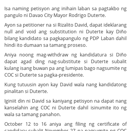
Isa naming petisyon ang inihain laban sa pagtakbo ng
pangulo ni Davao City Mayor Rodrigo Duterte.
Ayon sa petitioner na si Rizalito David, dapat ideklarang
null and void ang substitution ni Duterte kay Diño
bilang kandidato sa pagkapangulo ng PDP Laban dahil
hindi ito dumaan sa tamang proseso.
Aniya noong mag-withdraw ng kandidatura si Diño
dapat agad ding nag-substitute si Duterte subalit
kulang isang buwan pa ang lumipas bago nagsumite ng
COC si Duterte sa pagka-presidente.
Kung tutuusin ayon kay David wala nang kandidatong
pinalitan si Duterte.
Iginiit din ni David sa kaniyang petisyon na dapat nang
kanselahin ang COC ni Duterte dahil isinumite ito ng
wala sa tamang panahon.
October 12 to 16 aniya ang filing ng certificate of
candidacy subalit November 27 na nagsumite ng COC