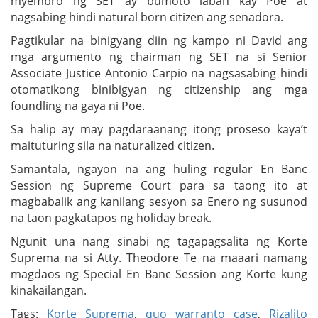
myembro ng SET ay bumoto laban kay Poe at
nagsabing hindi natural born citizen ang senadora.
Pagtikular na binigyang diin ng kampo ni David ang
mga argumento ng chairman ng SET na si Senior
Associate Justice Antonio Carpio na nagsasabing hindi
otomatikong binibigyan ng citizenship ang mga
foundling na gaya ni Poe.
Sa halip ay may pagdaraanang itong proseso kaya’t
maituturing sila na naturalized citizen.
Samantala, ngayon na ang huling regular En Banc
Session ng Supreme Court para sa taong ito at
magbabalik ang kanilang sesyon sa Enero ng susunod
na taon pagkatapos ng holiday break.
Ngunit una nang sinabi ng tagapagsalita ng Korte
Suprema na si Atty. Theodore Te na maaari namang
magdaos ng Special En Banc Session ang Korte kung
kinakailangan.
Tags:
Korte Suprema
,
quo warranto case
,
Rizalito