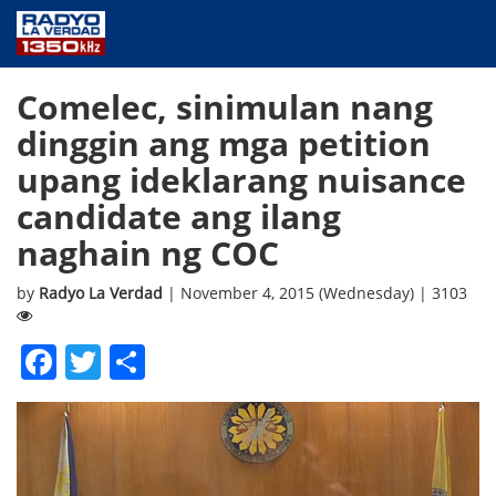
NEWS
Comelec, sinimulan nang
PUBLIC SERVICE
dinggin ang mga petition
ANNOUNCEMENTS
upang ideklarang nuisance
PROGRAMS
candidate ang ilang
ABOUT
naghain ng COC
CONTACT US
by
Radyo La Verdad
| November 4, 2015 (Wednesday) | 3103
Facebook
Twitter
Share