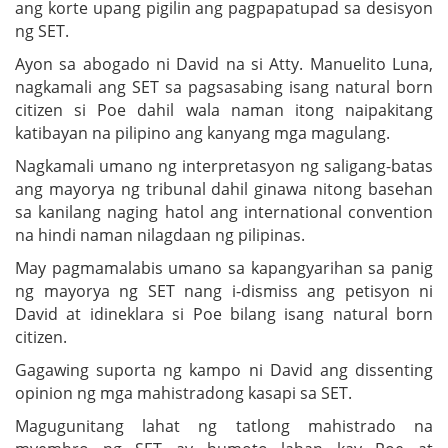
ang korte upang pigilin ang pagpapatupad sa desisyon
ng SET.
Ayon sa abogado ni David na si Atty. Manuelito Luna,
nagkamali ang SET sa pagsasabing isang natural born
citizen si Poe dahil wala naman itong naipakitang
katibayan na pilipino ang kanyang mga magulang.
Nagkamali umano ng interpretasyon ng saligang-batas
ang mayorya ng tribunal dahil ginawa nitong basehan
sa kanilang naging hatol ang international convention
na hindi naman nilagdaan ng pilipinas.
May pagmamalabis umano sa kapangyarihan sa panig
ng mayorya ng SET nang i-dismiss ang petisyon ni
David at idineklara si Poe bilang isang natural born
citizen.
Gagawing suporta ng kampo ni David ang dissenting
opinion ng mga mahistradong kasapi sa SET.
Magugunitang lahat ng tatlong mahistrado na