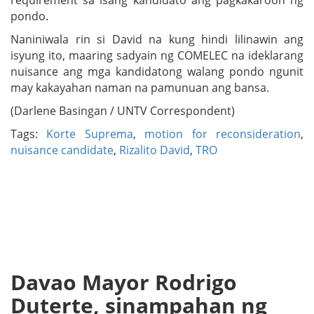
requirement sa isang kandidato ang pagkakaroon ng
pondo.
Naniniwala rin si David na kung hindi lilinawin ang
isyung ito, maaring sadyain ng COMELEC na ideklarang
nuisance ang mga kandidatong walang pondo ngunit
may kakayahan naman na pamunuan ang bansa.
(Darlene Basingan / UNTV Correspondent)
Tags:
Korte Suprema
,
motion for reconsideration
,
nuisance candidate
,
Rizalito David
,
TRO
Davao Mayor Rodrigo
Duterte, sinampahan ng