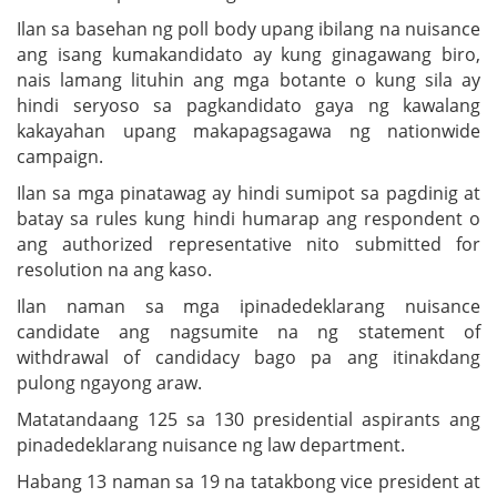
Ilan sa basehan ng poll body upang ibilang na nuisance
ang isang kumakandidato ay kung ginagawang biro,
nais lamang lituhin ang mga botante o kung sila ay
hindi seryoso sa pagkandidato gaya ng kawalang
kakayahan upang makapagsagawa ng nationwide
campaign.
Ilan sa mga pinatawag ay hindi sumipot sa pagdinig at
batay sa rules kung hindi humarap ang respondent o
ang authorized representative nito submitted for
resolution na ang kaso.
Ilan naman sa mga ipinadedeklarang nuisance
candidate ang nagsumite na ng statement of
withdrawal of candidacy bago pa ang itinakdang
pulong ngayong araw.
Matatandaang 125 sa 130 presidential aspirants ang
pinadedeklarang nuisance ng law department.
Habang 13 naman sa 19 na tatakbong vice president at