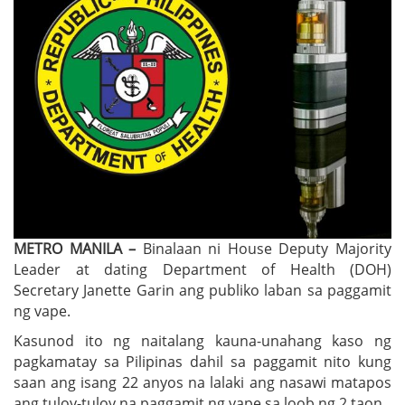
METRO MANILA –
Binalaan ni House Deputy Majority
Leader at dating Department of Health (DOH)
Secretary Janette Garin ang publiko laban sa paggamit
ng vape.
Kasunod ito ng naitalang kauna-unahang kaso ng
pagkamatay sa Pilipinas dahil sa paggamit nito kung
saan ang isang 22 anyos na lalaki ang nasawi matapos
ang tuloy-tuloy na paggamit ng vape sa loob ng 2 taon.