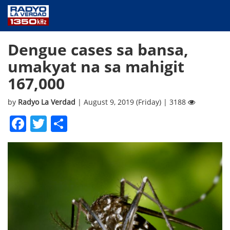
NEWS
Dengue cases sa bansa,
PUBLIC SERVICE
umakyat na sa mahigit
ANNOUNCEMENTS
167,000
PROGRAMS
ABOUT
by
Radyo La Verdad
| August 9, 2019 (Friday) | 3188
CONTACT US
Facebook
Twitter
Share