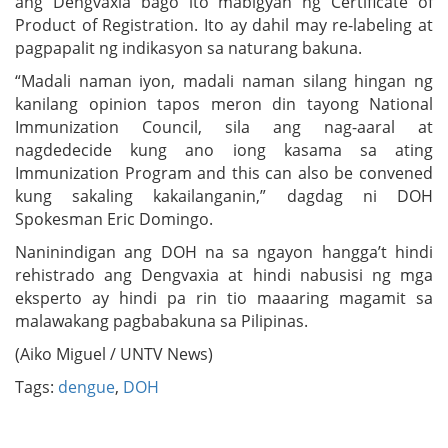
ang Dengvaxia bago ito mabigyan ng Certificate of
Product of Registration. Ito ay dahil may re-labeling at
pagpapalit ng indikasyon sa naturang bakuna.
“Madali naman iyon, madali naman silang hingan ng
kanilang opinion tapos meron din tayong National
Immunization Council, sila ang nag-aaral at
nagdedecide kung ano iong kasama sa ating
Immunization Program and this can also be convened
kung sakaling kakailanganin,” dagdag ni DOH
Spokesman Eric Domingo.
Naninindigan ang DOH na sa ngayon hangga’t hindi
rehistrado ang Dengvaxia at hindi nabusisi ng mga
eksperto ay hindi pa rin tio maaaring magamit sa
malawakang pagbabakuna sa Pilipinas.
(Aiko Miguel / UNTV News)
Tags:
dengue
,
DOH