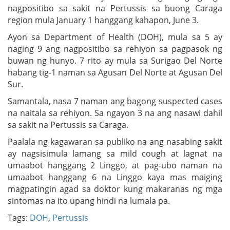
nagpositibo sa sakit na Pertussis sa buong Caraga
region mula January 1 hanggang kahapon, June 3.
Ayon sa Department of Health (DOH), mula sa 5 ay
naging 9 ang nagpositibo sa rehiyon sa pagpasok ng
buwan ng hunyo. 7 rito ay mula sa Surigao Del Norte
habang tig-1 naman sa Agusan Del Norte at Agusan Del
Sur.
Samantala, nasa 7 naman ang bagong suspected cases
na naitala sa rehiyon. Sa ngayon 3 na ang nasawi dahil
sa sakit na Pertussis sa Caraga.
Paalala ng kagawaran sa publiko na ang nasabing sakit
ay nagsisimula lamang sa mild cough at lagnat na
umaabot hanggang 2 Linggo, at pag-ubo naman na
umaabot hanggang 6 na Linggo kaya mas maiging
magpatingin agad sa doktor kung makaranas ng mga
sintomas na ito upang hindi na lumala pa.
Tags:
DOH
,
Pertussis