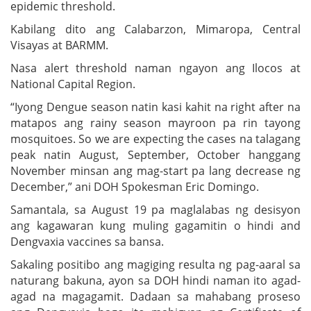
epidemic threshold.
Kabilang dito ang Calabarzon, Mimaropa, Central
Visayas at BARMM.
Nasa alert threshold naman ngayon ang Ilocos at
National Capital Region.
“Iyong Dengue season natin kasi kahit na right after na
matapos ang rainy season mayroon pa rin tayong
mosquitoes. So we are expecting the cases na talagang
peak natin August, September, October hanggang
November minsan ang mag-start pa lang decrease ng
December,” ani DOH Spokesman Eric Domingo.
Samantala, sa August 19 pa maglalabas ng desisyon
ang kagawaran kung muling gagamitin o hindi and
Dengvaxia vaccines sa bansa.
Sakaling positibo ang magiging resulta ng pag-aaral sa
naturang bakuna, ayon sa DOH hindi naman ito agad-
agad na magagamit. Dadaan sa mahabang proseso