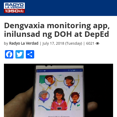
NEWS
Dengvaxia monitoring app,
PUBLIC SERVICE
inilunsad ng DOH at DepEd
ANNOUNCEMENTS
PROGRAMS
by
Radyo La Verdad
| July 17, 2018 (Tuesday) | 6021
ABOUT
Facebook
Twitter
Share
CONTACT US