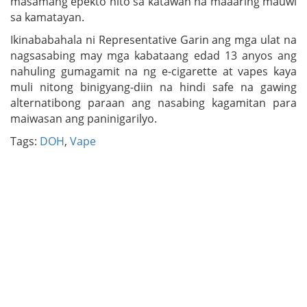
masamang epekto nito sa katawan na maaaring mauwi
sa kamatayan.
Ikinababahala ni Representative Garin ang mga ulat na
nagsasabing may mga kabataang edad 13 anyos ang
nahuling gumagamit na ng e-cigarette at vapes kaya
muli nitong binigyang-diin na hindi safe na gawing
alternatibong paraan ang nasabing kagamitan para
maiwasan ang paninigarilyo.
Tags:
DOH
,
Vape