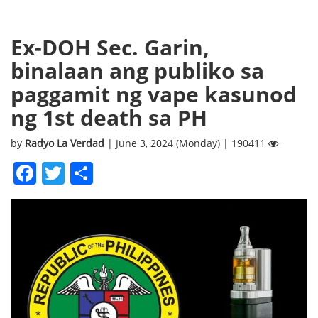
Ex-DOH Sec. Garin,
binalaan ang publiko sa
paggamit ng vape kasunod
ng 1st death sa PH
by
Radyo La Verdad
| June 3, 2024 (Monday) | 190411
Facebook
Twitter
Share