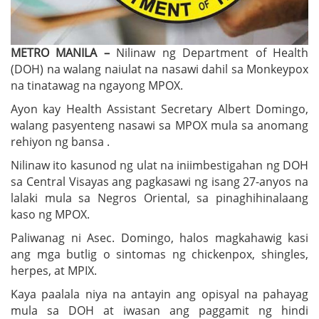
METRO MANILA –
Nilinaw ng Department of Health
(DOH) na walang naiulat na nasawi dahil sa Monkeypox
na tinatawag na ngayong MPOX.
Ayon kay Health Assistant Secretary Albert Domingo,
walang pasyenteng nasawi sa MPOX mula sa anomang
rehiyon ng bansa .
Nilinaw ito kasunod ng ulat na iniimbestigahan ng DOH
sa Central Visayas ang pagkasawi ng isang 27-anyos na
lalaki mula sa Negros Oriental, sa pinaghihinalaang
kaso ng MPOX.
Paliwanag ni Asec. Domingo, halos magkahawig kasi
ang mga butlig o sintomas ng chickenpox, shingles,
herpes, at MPIX.
Kaya paalala niya na antayin ang opisyal na pahayag
mula sa DOH at iwasan ang paggamit ng hindi