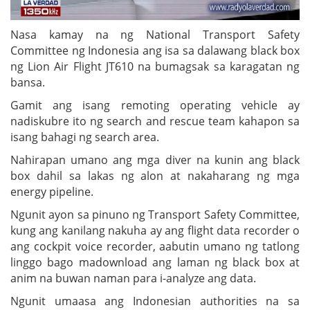
Nasa kamay na ng National Transport Safety
Committee ng Indonesia ang isa sa dalawang black box
ng Lion Air Flight JT610 na bumagsak sa karagatan ng
bansa.
Gamit ang isang remoting operating vehicle ay
nadiskubre ito ng search and rescue team kahapon sa
isang bahagi ng search area.
Nahirapan umano ang mga diver na kunin ang black
box dahil sa lakas ng alon at nakaharang ng mga
energy pipeline.
Ngunit ayon sa pinuno ng Transport Safety Committee,
kung ang kanilang nakuha ay ang flight data recorder o
ang cockpit voice recorder, aabutin umano ng tatlong
linggo bago madownload ang laman ng black box at
anim na buwan naman para i-analyze ang data.
Ngunit umaasa ang Indonesian authorities na sa