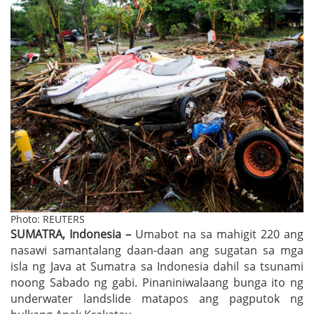
Photo: REUTERS
SUMATRA, Indonesia –
Umabot na sa mahigit 220 ang
nasawi samantalang daan-daan ang sugatan sa mga
isla ng Java at Sumatra sa Indonesia dahil sa tsunami
noong Sabado ng gabi. Pinaniniwalaang bunga ito ng
underwater landslide matapos ang pagputok ng