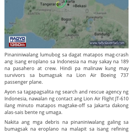
Pinaniniwalang lumubog sa dagat matapos mag-crash
ang isang eroplano sa Indonesia na may sakay na 189
na pasahero at crew. Hindi pa malinaw kung may
survivors sa bumagsak na Lion Air Boeing 737
passenger plane.
Ayon sa tagapagsalita ng search and rescue agency ng
Indonesia, nawalan ng contact ang Lion Air Flight JT-610
ilang minuto matapos magtake-off sa Jakarta dakong
alas-sais bente ng umaga.
Nakita ang mga debris na pinaniniwalang galing sa
bumagsak na eroplano na malapit sa isang refining