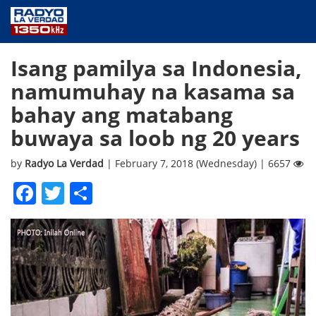
NEWS
Isang pamilya sa Indonesia,
PUBLIC SERVICE
namumuhay na kasama sa
ANNOUNCEMENTS
bahay ang matabang
PROGRAMS
buwaya sa loob ng 20 years
ABOUT
CONTACT US
by
Radyo La Verdad
| February 7, 2018 (Wednesday) | 6657
Facebook
Twitter
Share