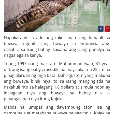
Napakarami sa atin ang takot man lang lumapit sa
buwaya, ngunit isang buwaya sa Indonesia ang
nakatira sa isang bahay kasama ang isang pamilya na
nagaalaga sa kanya.
Toang 1997 nang makita ni Muhammad Iwan, 41 year
old, ang isang baby crocodile na may sukat na 25 cm na
pinaglalaruan ng mga bata. Dahil gusto niyang makuha
ang buwaya, binili niya ito sa isang mangingisda na
nakahuli rito sa halagang 1.8 dollars at simula noon ay
inalagaan niya ang buwaya sa bahay nila at
pinangalanan niya itong Kojek.
Mabils na lumipas ang dawampung taon, isa ng
dambuhala at matabang buwaya na ngayon si Kojek na