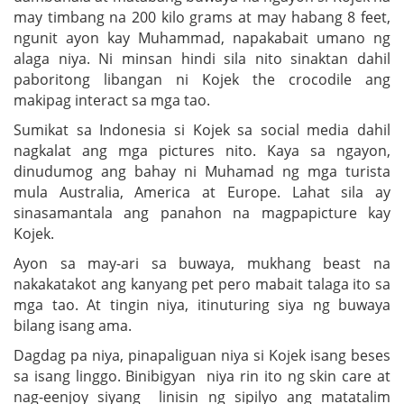
may timbang na 200 kilo grams at may habang 8 feet,
ngunit ayon kay Muhammad, napakabait umano ng
alaga niya. Ni minsan hindi sila nito sinaktan dahil
paboritong libangan ni Kojek the crocodile ang
makipag interact sa mga tao.
Sumikat sa Indonesia si Kojek sa social media dahil
nagkalat ang mga pictures nito. Kaya sa ngayon,
dinudumog ang bahay ni Muhamad ng mga turista
mula Australia, America at Europe. Lahat sila ay
sinasamantala ang panahon na magpapicture kay
Kojek.
Ayon sa may-ari sa buwaya, mukhang beast na
nakakatakot ang kanyang pet pero mabait talaga ito sa
mga tao. At tingin niya, itinuturing siya ng buwaya
bilang isang ama.
Dagdag pa niya, pinapaliguan niya si Kojek isang beses
sa isang linggo. Binibigyan niya rin ito ng skin care at
nag-eenjoy siyang linisin ng sipilyo ang matatalim