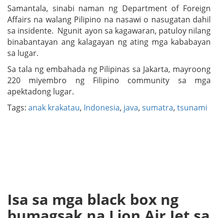
Samantala, sinabi naman ng Department of Foreign
Affairs na walang Pilipino na nasawi o nasugatan dahil
sa insidente. Ngunit ayon sa kagawaran, patuloy nilang
binabantayan ang kalagayan ng ating mga kababayan
sa lugar.
Sa tala ng embahada ng Pilipinas sa Jakarta, mayroong
220 miyembro ng Filipino community sa mga
apektadong lugar.
Tags:
anak krakatau
,
Indonesia
,
java
,
sumatra
,
tsunami
Isa sa mga black box ng
bumagsak na Lion Air Jet sa