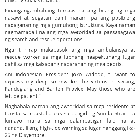
bulkang Anak Krakatau.
Pinangangambahang tumaas pa ang bilang ng mga
nasawi at sugatan dahil marami pa ang posibleng
nadaganan ng mga gumuhong istruktura. Kaya naman
nagmamadali na ang mga awtoridad sa pagsasagawa
ng search and rescue operations.
Ngunit hirap makapasok ang mga ambulansya at
rescue worker sa mga lubhang naapektuhang lugar
dahil sa mga kalsadang nabarahan ng mga debris.
Ani Indonesian President Joko Widodo, “I want to
express my deep sorrow for the victims in Serang,
Pandeglang and Banten Provice. May those who are
left be patient.”
Nagbabala naman ang awtoridad sa mga residente at
turista sa coastal areas sa paligid ng Sunda Strait na
lumayo muna sa mga dalampasigan lalo na at
nananatili ang high-tide warning sa lugar hanggang ika-
25 ng Disyembre.