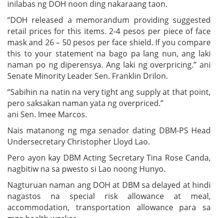
inilabas ng DOH noon ding nakaraang taon.
“DOH released a memorandum providing suggested
retail prices for this items. 2-4 pesos per piece of face
mask and 26 – 50 pesos per face shield. If you compare
this to your statement na bago pa lang nun, ang laki
naman po ng diperensya. Ang laki ng overpricing.” ani
Senate Minority Leader Sen. Franklin Drilon.
“Sabihin na natin na very tight ang supply at that point,
pero saksakan naman yata ng overpriced.”
ani Sen. Imee Marcos.
Nais matanong ng mga senador dating DBM-PS Head
Undersecretary Christopher Lloyd Lao.
Pero ayon kay DBM Acting Secretary Tina Rose Canda,
nagbitiw na sa pwesto si Lao noong Hunyo.
Nagturuan naman ang DOH at DBM sa delayed at hindi
nagastos na special risk allowance at meal,
accommodation, transportation allowance para sa