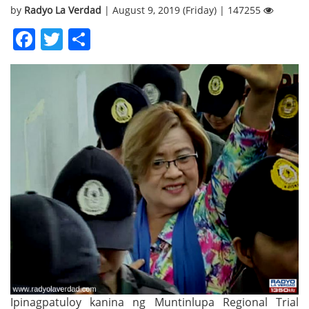
by
Radyo La Verdad
| August 9, 2019 (Friday) | 147255
Facebook
Twitter
Share
Ipinagpatuloy kanina ng Muntinlupa Regional Trial