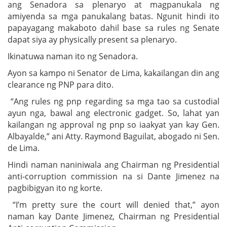
ang Senadora sa plenaryo at magpanukala ng
amiyenda sa mga panukalang batas. Ngunit hindi ito
papayagang makaboto dahil base sa rules ng Senate
dapat siya ay physically present sa plenaryo.
Ikinatuwa naman ito ng Senadora.
Ayon sa kampo ni Senator de Lima, kakailangan din ang
clearance ng PNP para dito.
“Ang rules ng pnp regarding sa mga tao sa custodial
ayun nga, bawal ang electronic gadget. So, lahat yan
kailangan ng approval ng pnp so iaakyat yan kay Gen.
Albayalde,” ani Atty. Raymond Baguilat, abogado ni Sen.
de Lima.
Hindi naman naniniwala ang Chairman ng Presidential
anti-corruption commission na si Dante Jimenez na
pagbibigyan ito ng korte.
“I’m pretty sure the court will denied that,” ayon
naman kay Dante Jimenez, Chairman ng Presidential