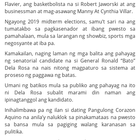
Flavier, ang basketbolista na si Robert Jaworski at ang
businessman at mag-asawang Manny At Cynthia Villar.
Ngayong 2019 midterm elections, samu’t sari na ang
tumatakbo sa pagkasenador at ibang pwesto sa
pamahalaan, mula sa larangan ng showbiz, sports mga
negosyante at iba pa.
Kamakailan, naging laman ng mga balita ang pahayag
ng senatorial candidate na si General Ronald “Bato”
Dela Rosa na nais nitong magpaturo sa sistema at
proseso ng paggawa ng batas.
Umani ng batikos mula sa publiko ang pahayag na ito
ni Dela Rosa subalit marami din naman ang
ipinagtanggol ang kandidato.
Inihalimbawa pa ng ilan si dating Pangulong Corazon
Aquino na anila’y naluklok sa pinakamataas na pwesto
sa bansa mula sa pagiging walang karanasan sa
pulitika.