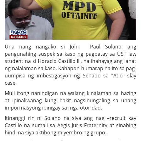
Una nang nangako si John Paul Solano, ang
pangunahing suspek sa kaso ng pagpatay sa UST law
student na si Horacio Castillo III, na ihahayag ang lahat
ng nalalaman sa kaso. Kahapon humarap na ito sa pag-
uumpisa ng imbestigasyon ng Senado sa “Atio” slay
case.
Muli itong nanindigan na walang kinalaman sa hazing
at ipinaliwanag kung bakit nagsinungaling sa unang
impormasyong ibinigay sa mga otoridad.
Itinanggi rin ni Solano na siya ang nag –recruit kay
Castillo na sumali sa Aegis Juris Fraternity at sinabing
hindi na siya aktibong miyembro ng grupo.