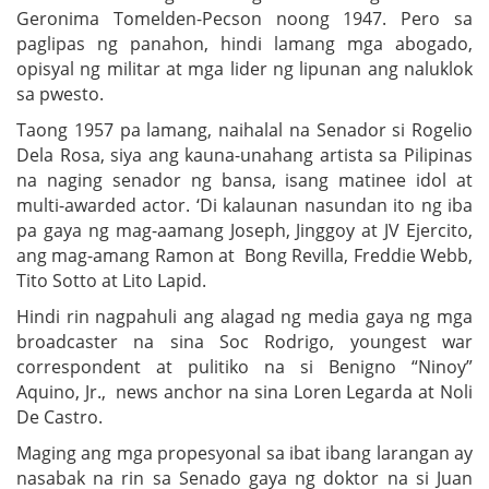
Geronima Tomelden-Pecson noong 1947. Pero sa
paglipas ng panahon, hindi lamang mga abogado,
opisyal ng militar at mga lider ng lipunan ang naluklok
sa pwesto.
Taong 1957 pa lamang, naihalal na Senador si Rogelio
Dela Rosa, siya ang kauna-unahang artista sa Pilipinas
na naging senador ng bansa, isang matinee idol at
multi-awarded actor. ‘Di kalaunan nasundan ito ng iba
pa gaya ng mag-aamang Joseph, Jinggoy at JV Ejercito,
ang mag-amang Ramon at Bong Revilla, Freddie Webb,
Tito Sotto at Lito Lapid.
Hindi rin nagpahuli ang alagad ng media gaya ng mga
broadcaster na sina Soc Rodrigo, youngest war
correspondent at pulitiko na si Benigno “Ninoy”
Aquino, Jr., news anchor na sina Loren Legarda at Noli
De Castro.
Maging ang mga propesyonal sa ibat ibang larangan ay
nasabak na rin sa Senado gaya ng doktor na si Juan