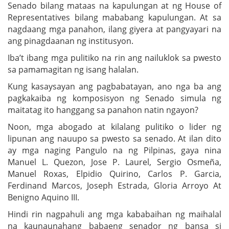
Senado bilang mataas na kapulungan at ng House of
Representatives bilang mababang kapulungan. At sa
nagdaang mga panahon, ilang giyera at pangyayari na
ang pinagdaanan ng institusyon.
Iba’t ibang mga pulitiko na rin ang nailuklok sa pwesto
sa pamamagitan ng isang halalan.
Kung kasaysayan ang pagbabatayan, ano nga ba ang
pagkakaiba ng komposisyon ng Senado simula ng
maitatag ito hanggang sa panahon natin ngayon?
Noon, mga abogado at kilalang pulitiko o lider ng
lipunan ang nauupo sa pwesto sa senado. At ilan dito
ay mga naging Pangulo na ng Pilpinas, gaya nina
Manuel L. Quezon, Jose P. Laurel, Sergio Osmeña,
Manuel Roxas, Elpidio Quirino, Carlos P. Garcia,
Ferdinand Marcos, Joseph Estrada, Gloria Arroyo At
Benigno Aquino III.
Hindi rin nagpahuli ang mga kababaihan ng maihalal
na kaunaunahang babaeng senador ng bansa si