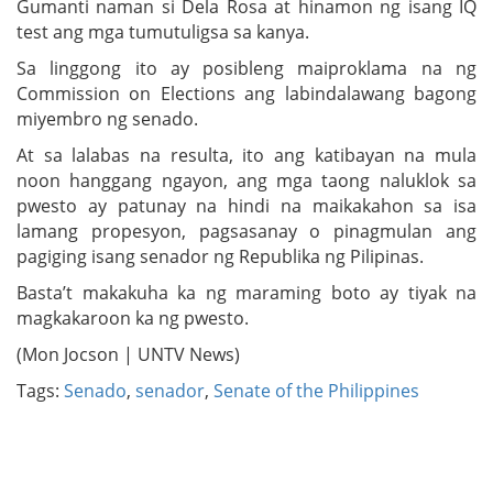
Gumanti naman si Dela Rosa at hinamon ng isang IQ
test ang mga tumutuligsa sa kanya.
Sa linggong ito ay posibleng maiproklama na ng
Commission on Elections ang labindalawang bagong
miyembro ng senado.
At sa lalabas na resulta, ito ang katibayan na mula
noon hanggang ngayon, ang mga taong naluklok sa
pwesto ay patunay na hindi na maikakahon sa isa
lamang propesyon, pagsasanay o pinagmulan ang
pagiging isang senador ng Republika ng Pilipinas.
Basta’t makakuha ka ng maraming boto ay tiyak na
magkakaroon ka ng pwesto.
(Mon Jocson | UNTV News)
Tags:
Senado
,
senador
,
Senate of the Philippines