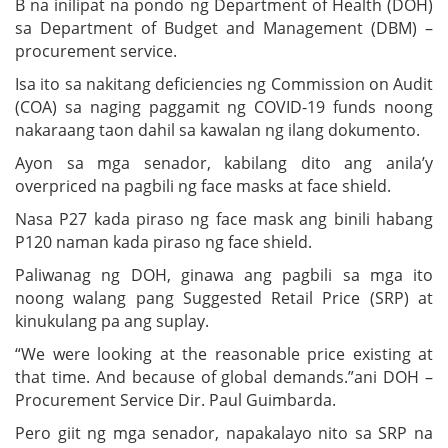
B na inilipat na pondo ng Department of Health (DOH)
sa Department of Budget and Management (DBM) –
procurement service.
Isa ito sa nakitang deficiencies ng Commission on Audit
(COA) sa naging paggamit ng COVID-19 funds noong
nakaraang taon dahil sa kawalan ng ilang dokumento.
Ayon sa mga senador, kabilang dito ang anila’y
overpriced na pagbili ng face masks at face shield.
Nasa P27 kada piraso ng face mask ang binili habang
P120 naman kada piraso ng face shield.
Paliwanag ng DOH, ginawa ang pagbili sa mga ito
noong walang pang Suggested Retail Price (SRP) at
kinukulang pa ang suplay.
“We were looking at the reasonable price existing at
that time. And because of global demands.”ani DOH –
Procurement Service Dir. Paul Guimbarda.
Pero giit ng mga senador, napakalayo nito sa SRP na