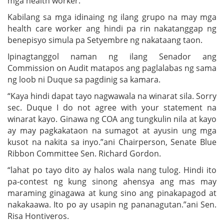
mga health worker.
Kabilang sa mga idinaing ng ilang grupo na may mga
health care worker ang hindi pa rin nakatanggap ng
benepisyo simula pa Setyembre ng nakataang taon.
Ipinagtanggol naman ng ilang Senador ang
Commission on Audit matapos ang paglalabas ng sama
ng loob ni Duque sa pagdinig sa kamara.
“Kaya hindi dapat tayo nagwawala na winarat sila. Sorry
sec. Duque I do not agree with your statement na
winarat kayo. Ginawa ng COA ang tungkulin nila at kayo
ay may pagkakataon na sumagot at ayusin ung mga
kusot na nakita sa inyo.”ani Chairperson, Senate Blue
Ribbon Committee Sen. Richard Gordon.
“lahat po tayo dito ay halos wala nang tulog. Hindi ito
pa-contest ng kung sinong ahensya ang mas may
maraming ginagawa at kung sino ang pinakapagod at
nakakaawa. Ito po ay usapin ng pananagutan.”ani Sen.
Risa Hontiveros.