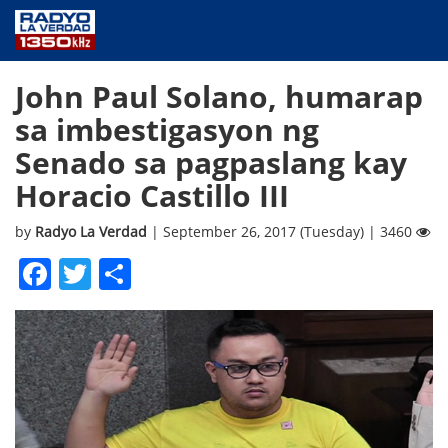
NEWS
John Paul Solano, humarap
PUBLIC SERVICE
sa imbestigasyon ng
ANNOUNCEMENTS
Senado sa pagpaslang kay
PROGRAMS
Horacio Castillo III
ABOUT
CONTACT US
by
Radyo La Verdad
| September 26, 2017 (Tuesday) | 3460
Facebook
Twitter
Share