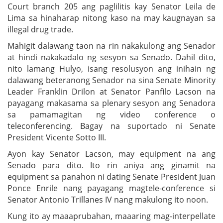
Court branch 205 ang paglilitis kay Senator Leila de
Lima sa hinaharap nitong kaso na may kaugnayan sa
illegal drug trade.
Mahigit dalawang taon na rin nakakulong ang Senador
at hindi nakakadalo ng sesyon sa Senado. Dahil dito,
nito lamang Hulyo, isang resolusyon ang inihain ng
dalawang beteranong Senador na sina Senate Minority
Leader Franklin Drilon at Senator Panfilo Lacson na
payagang makasama sa plenary sesyon ang Senadora
sa pamamagitan ng video conference o
teleconferencing. Bagay na suportado ni Senate
President Vicente Sotto III.
Ayon kay Senator Lacson, may equipment na ang
Senado para dito. Ito rin aniya ang ginamit na
equipment sa panahon ni dating Senate President Juan
Ponce Enrile nang payagang magtele-conference si
Senator Antonio Trillanes IV nang makulong ito noon.
Kung ito ay maaaprubahan, maaaring mag-interpellate