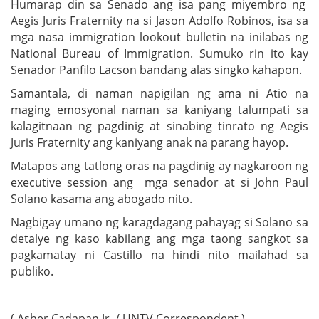
Humarap din sa Senado ang isa pang miyembro ng
Aegis Juris Fraternity na si Jason Adolfo Robinos, isa sa
mga nasa immigration lookout bulletin na inilabas ng
National Bureau of Immigration. Sumuko rin ito kay
Senador Panfilo Lacson bandang alas singko kahapon.
Samantala, di naman napigilan ng ama ni Atio na
maging emosyonal naman sa kaniyang talumpati sa
kalagitnaan ng pagdinig at sinabing tinrato ng Aegis
Juris Fraternity ang kaniyang anak na parang hayop.
Matapos ang tatlong oras na pagdinig ay nagkaroon ng
executive session ang mga senador at si John Paul
Solano kasama ang abogado nito.
Nagbigay umano ng karagdagang pahayag si Solano sa
detalye ng kaso kabilang ang mga taong sangkot sa
pagkamatay ni Castillo na hindi nito mailahad sa
publiko.
( Asher Cadapan Jr. / UNTV Correspondent )