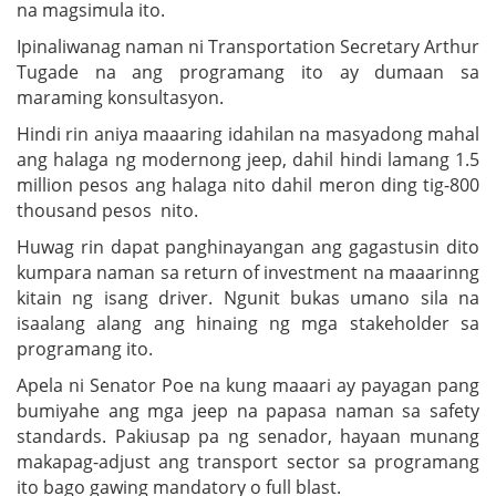
na magsimula ito.
Ipinaliwanag naman ni Transportation Secretary Arthur
Tugade na ang programang ito ay dumaan sa
maraming konsultasyon.
Hindi rin aniya maaaring idahilan na masyadong mahal
ang halaga ng modernong jeep, dahil hindi lamang 1.5
million pesos ang halaga nito dahil meron ding tig-800
thousand pesos nito.
Huwag rin dapat panghinayangan ang gagastusin dito
kumpara naman sa return of investment na maaarinng
kitain ng isang driver. Ngunit bukas umano sila na
isaalang alang ang hinaing ng mga stakeholder sa
programang ito.
Apela ni Senator Poe na kung maaari ay payagan pang
bumiyahe ang mga jeep na papasa naman sa safety
standards. Pakiusap pa ng senador, hayaan munang
makapag-adjust ang transport sector sa programang
ito bago gawing mandatory o full blast.