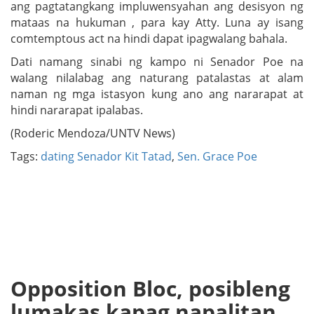
ang pagtatangkang impluwensyahan ang desisyon ng
mataas na hukuman , para kay Atty. Luna ay isang
comtemptous act na hindi dapat ipagwalang bahala.
Dati namang sinabi ng kampo ni Senador Poe na
walang nilalabag ang naturang patalastas at alam
naman ng mga istasyon kung ano ang nararapat at
hindi nararapat ipalabas.
(Roderic Mendoza/UNTV News)
Tags:
dating Senador Kit Tatad
,
Sen. Grace Poe
Opposition Bloc, posibleng
lumakas kapag napalitan