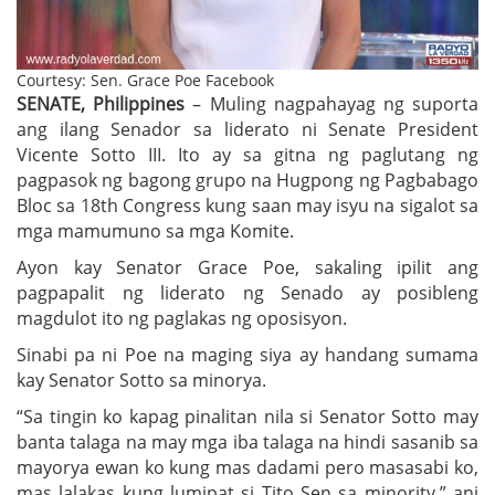
Courtesy: Sen. Grace Poe Facebook
SENATE, Philippines
– Muling nagpahayag ng suporta
ang ilang Senador sa liderato ni Senate President
Vicente Sotto III. Ito ay sa gitna ng paglutang ng
pagpasok ng bagong grupo na Hugpong ng Pagbabago
Bloc sa 18th Congress kung saan may isyu na sigalot sa
mga mamumuno sa mga Komite.
Ayon kay Senator Grace Poe, sakaling ipilit ang
pagpapalit ng liderato ng Senado ay posibleng
magdulot ito ng paglakas ng oposisyon.
Sinabi pa ni Poe na maging siya ay handang sumama
kay Senator Sotto sa minorya.
“Sa tingin ko kapag pinalitan nila si Senator Sotto may
banta talaga na may mga iba talaga na hindi sasanib sa
mayorya ewan ko kung mas dadami pero masasabi ko,
mas lalakas kung lumipat si Tito Sen sa minority,” ani