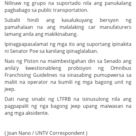
Nilinaw ng grupo na suportado nila ang panukalang
pagbabago sa public transportation.
Subalit hindi ang kasalukuyang bersyon ng
pamahalaan na ang malalaking car manufaturers
lamang anila ang makikinabang.
Ipinagpapasalamat ng mga ito ang suportang ipinakita
ni Senator Poe sa kanilang ipinaglalaban.
Nais ng Piston na maimbestigahan din sa Senado ang
anila’y kwestionableng probisyon ng Omnibus
Franchising Guidelines na sinasabing pumupwersa sa
maliit na operator na bumili ng mga bagong unit ng
jeep.
Dati nang sinabi ng LTFRB na isinusulong nila ang
pagpapalit ng nga bagong jeep upang maiwasan na
ang mga aksidente.
( Joan Nano / UNTV Correspondent )