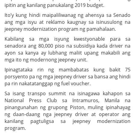
ipitin ang kanilang panukalang 2019 budget.
Ito’y kung hindi maipaliliwanag ng ahensya sa Senado
ang mga isyu at reklamo kaugnay sa isinusulong na
jeepney modernization program ng pamahalaan.
Kabilang sa mga isyung kwestyonable para sa
senadora ang 80,000 piso na subsidiya kada driver na
ayon sa kanya ay lubhang maliit upang makabili ang
mga ito ng modernong jeepney unit.
Ipinagtataka rin ng mambabatas kung bakit 75
porsyento pa ng mga jeepney driver sa bansa ang hindi
pa rin nakatatanggap ng fuel voucher.
Sa isang transpo summit na isinagawa kahapon sa
National Press Club sa Intramuros, Manila na
pinangunahan ng grupong Piston, muling ipinahayag
ng daan-daang nga jeepney driver at operator ang
kanilang pagtuligsa sa jeepney modernization
program.