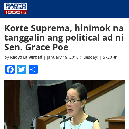
NEWS
Korte Suprema, hinimok na
PUBLIC SERVICE
tanggalin ang political ad ni
ANNOUNCEMENTS
Sen. Grace Poe
PROGRAMS
ABOUT
by
Radyo La Verdad
| January 19, 2016 (Tuesday) | 5720
CONTACT US
Facebook
Twitter
Share