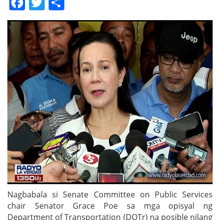
Facebook
Twitter
Share
Nagbabala si Senate Committee on Public Services
chair Senator Grace Poe sa mga opisyal ng
Department of Transportation (DOTr) na posible nilang