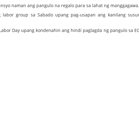
nunsyo naman ang pangulo na regalo para sa lahat ng manggagawa
g labor group sa Sabado upang pag-usapan ang kanilang susu
a Labor Day upang kondenahin ang hindi paglagda ng pangulo sa E