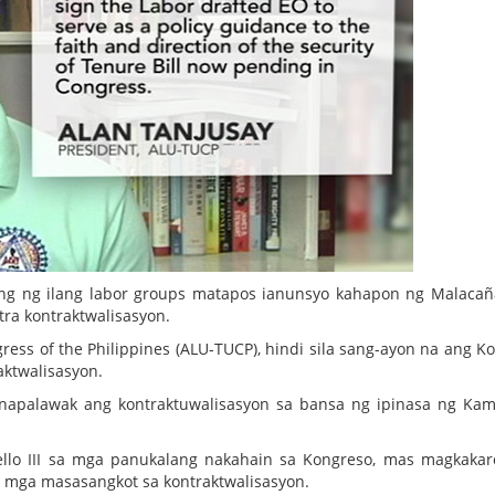
aing ng ilang labor groups matapos ianunsyo kahapon ng Malaca
tra kontraktwalisasyon.
ess of the Philippines (ALU-TUCP), hindi sila sang-ayon na ang K
ktwalisasyon.
pinapalawak ang kontraktuwalisasyon sa bansa ng ipinasa ng Ka
Bello III sa mga panukalang nakahain sa Kongreso, mas magkaka
 mga masasangkot sa kontraktwalisasyon.