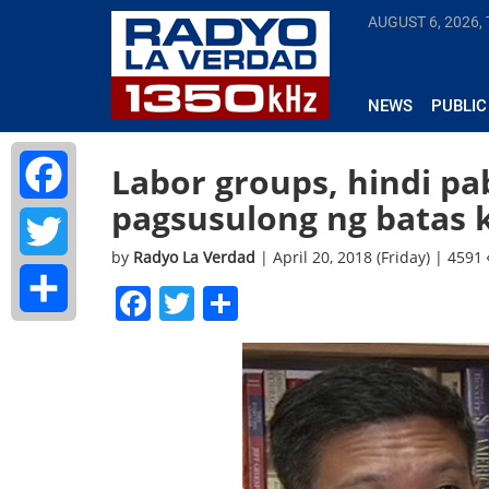
AUGUST 6, 2026,
NEWS
PUBLIC
Labor groups, hindi p
pagsusulong ng batas 
Facebook
by
Radyo La Verdad
| April 20, 2018 (Friday) | 4591
Twitter
Facebook
Twitter
Share
Share