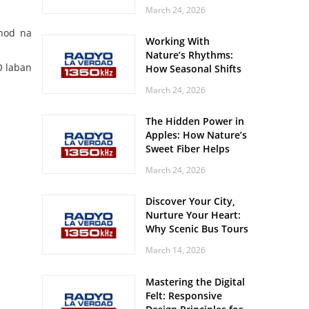
Off? Here’s What Your
March 24, 2026
.
Body Might Be
Whispering
nod na
Working With
Nature’s Rhythms:
O laban
How Seasonal Shifts
Influence Your Mood
March 24, 2026
and Vitality
The Hidden Power in
Apples: How Nature’s
Sweet Fiber Helps
Keep Your Energy
March 24, 2026
Steady and Smooth
Discover Your City,
Nurture Your Heart:
Why Scenic Bus Tours
Are a Secret Wellness
March 14, 2026
Practice
Mastering the Digital
Felt: Responsive