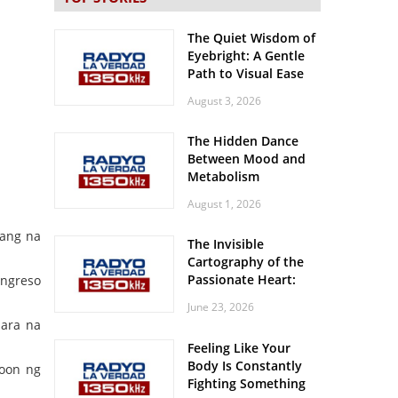
The Quiet Wisdom of
Eyebright: A Gentle
Path to Visual Ease
August 3, 2026
The Hidden Dance
Between Mood and
Metabolism
August 1, 2026
ñang na
The Invisible
Cartography of the
Passionate Heart:
ongreso
Meditations on
June 23, 2026
Spatial Solitude in
mara na
the Era of the
Feeling Like Your
Roaring Stadiums
Body Is Constantly
roon ng
Fighting Something