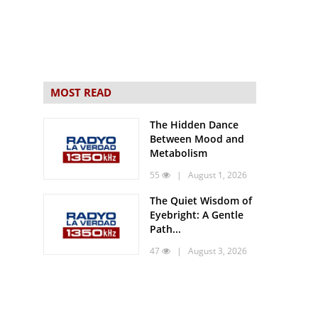
MOST READ
The Hidden Dance
Between Mood and
Metabolism
55
| August 1, 2026
The Quiet Wisdom of
Eyebright: A Gentle
Path...
47
| August 3, 2026