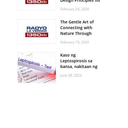
Design Principles for
Every Screen Size
February 24, 2026
The Gentle Art of
Connecting with
Nature Through
Feather Identification
February 19, 2026
Walks
Kaso ng
Leptospirosis sa
bansa, nakitaan ng
pagtaas
June 28, 2024