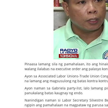
Pinaasa lamang sila ng pamahalaan, ito ang hin
walang ilalabas na executive order ang palasyo kon
Ayon sa Associated Labor Unions-Trade Union Congr
na lamang ang magsusulong ng batas kontra kontra
Ayon naman sa Gabriela party-list, lalo lamang 
panukalang batas kaugnay ng endo.
Nanindigan naman si Labor Secretary Silvestre 
ngipin ang pamahalaan na magpataw ng parusa sa