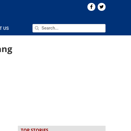
T US
ang
TOP STORIES